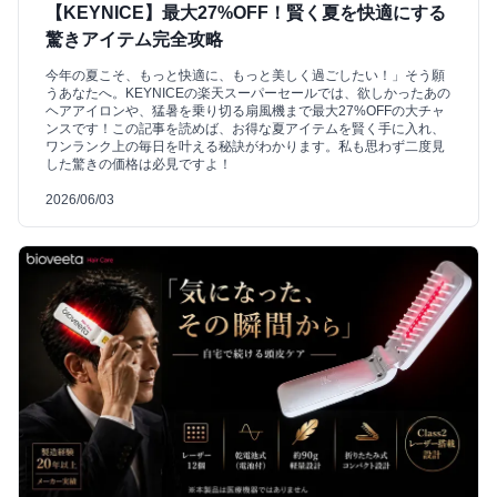
【KEYNICE】最大27%OFF！賢く夏を快適にする
驚きアイテム完全攻略
今年の夏こそ、もっと快適に、もっと美しく過ごしたい！」そう願
うあなたへ。KEYNICEの楽天スーパーセールでは、欲しかったあの
ヘアアイロンや、猛暑を乗り切る扇風機まで最大27%OFFの大チャ
ンスです！この記事を読めば、お得な夏アイテムを賢く手に入れ、
ワンランク上の毎日を叶える秘訣がわかります。私も思わず二度見
した驚きの価格は必見ですよ！
2026/06/03