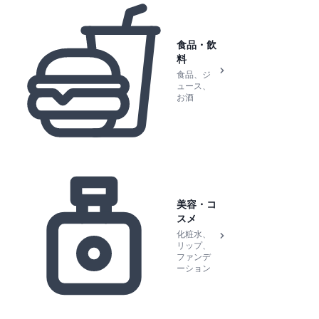
食品・飲
料
食品、ジ
ュース、
お酒
美容・コ
スメ
化粧水、
リップ、
ファンデ
ーション