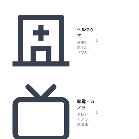
ヘルスケ
ア
体重計、
血圧計、
サプリ
家電・カ
メラ
テレビ、
カメラ、
冷蔵庫