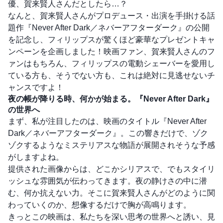
優、賀来賢人さんだとしたら…？
なんと、賀来賢人さんがプロデュース・出演を手掛ける話
題作『Never After Dark／ネバーアフターダーク』の公開
を記念し、フィリップスが驚くほど豪華なプレゼントキャ
ンペーンを企画しました！映画ファン、賀来賢人さんのフ
ァンはもちろん、フィリップスの電動シェーバーを愛用し
ている方も、そうでない方も、これは絶対に見逃せないチ
ャンスですよ！
夜の帳が降りる時、何かが始まる。『Never After Dark』
の世界へ
まず、私が注目したのは、映画のタイトル『Never After
Dark／ネバーアフターダーク』。この響きだけで、ゾク
ゾクするようなミステリアスな物語が展開されそうな予感
がしますよね。
提供された画像からは、どこかシリアスで、でもスタイリ
ッシュな雰囲気が伝わってきます。夜の静けさの中に潜
む、何か抗えない力。そこに賀来賢人さんがどのように関
わっていくのか、想像するだけで胸が高鳴ります。
きっとこの映画は、私たちを深い思考の世界へと誘い、見