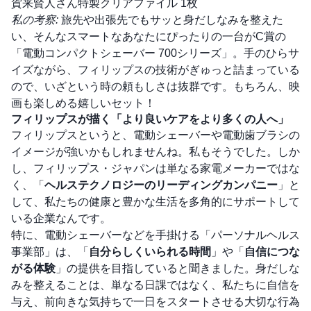
賀来賢人さん特製クリアファイル 1枚
私の考察:
旅先や出張先でもサッと身だしなみを整えた
い、そんなスマートなあなたにぴったりの一台がC賞の
「電動コンパクトシェーバー 700シリーズ」。手のひらサ
イズながら、フィリップスの技術がぎゅっと詰まっている
ので、いざという時の頼もしさは抜群です。もちろん、映
画も楽しめる嬉しいセット！
フィリップスが描く「より良いケアをより多くの人へ」
フィリップスというと、電動シェーバーや電動歯ブラシの
イメージが強いかもしれませんね。私もそうでした。しか
し、フィリップス・ジャパンは単なる家電メーカーではな
く、「
ヘルステクノロジーのリーディングカンパニー
」と
して、私たちの健康と豊かな生活を多角的にサポートして
いる企業なんです。
特に、電動シェーバーなどを手掛ける「パーソナルヘルス
事業部」は、「
自分らしくいられる時間
」や「
自信につな
がる体験
」の提供を目指していると聞きました。身だしな
みを整えることは、単なる日課ではなく、私たちに自信を
与え、前向きな気持ちで一日をスタートさせる大切な行為