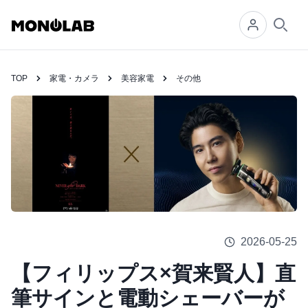
Searc
TOP
家電・カメラ
美容家電
その他
2026-05-25
【フィリップス×賀来賢人】直
筆サインと電動シェーバーが