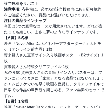
該当投稿をリポスト
注意事項:
応募前に、必ずXの該当投稿内にある応募規約
をご確認ください。賞品はお選びいただけません。
注目の賞品ラインナップ
今回は3つの豪華なコースが用意されています。どれが当
たっても嬉しい、まさに夢のようなラインナップです。
【A賞】5名様
映画『Never After Dark／ネバーアフターダーク』ムビチ
ケ（オンライン前売券）1枚
賀来賢人さん直筆サイン入り映画ポスター（B2サイズ）1
枚
賀来賢人さん特製クリアファイル 1枚
私の考察:
賀来賢人さんの直筆サイン入りポスターは、フ
ァンにとってまさに「家宝」となる逸品ではないでしょう
か！ムビチケでいち早く映画を鑑賞し、クリアファイルで
日常でも作品の世界観を楽しめる、ファン垂涎のセットで
すね。
【B賞】1名様
映画『Never After Dark／ネバーアフターダーク』ムビチ