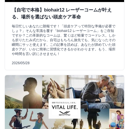
【自宅で本格】biohair12 レーザーコームが叶え
る、場所を選ばない頭皮ケア革命
毎日忙しいあなたに朗報です！「頭皮ケアって特別な準備が必要で
しょ？」そんな常識を覆す「biohair12 レーザーコーム」をご存知
ですか？この革新的なコームは、驚くほど軽量でコードレス。しか
も折りたたみ式だから、自宅はもちろん旅先でも、気になったその
瞬間にサッと使えます。この記事を読めば、あなたが諦めていた頭
皮ケアが、いかに簡単に習慣化できるかがわかります。もう、場所
や時間を言い訳にさせません！
2026/05/28