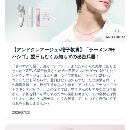
【アンドクレアージュ×増子敦貴】「ラーメン2軒
ハシゴ」翌日もむくみ知らずの秘密兵器！
「食べすぎた翌日、顔がパンパン…」あなたもそんな経験はありま
せんか？GENIC増子敦貴さんが初の美容アンバサダーに就任したア
ンドクレアージュ。なんと彼、ライブ前夜に「ラーメン2軒ハシ
ゴ」したにも関わらず、翌日はむくみ知らずだったと衝撃告白！そ
の秘密兵器こそ、彼が手放せないと語る「アンドクレアージュ フォ
トスキンデバイス」。この記事では、増子さんのリアルな美容事情
から、多忙な日々を乗り切るための美肌戦略まで、その全貌を深掘
りします。あなたも増子流「むくみ対策」で、いつでも自信が持て
る肌を目指しませんか？
2026/07/23