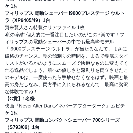
ケ 1枚
フィリップス 電動シェーバー i9000プレステージ ウルト
ラ（XP9405/49）1台
賀来賢人さん特製クリアファイル 1枚
私の考察:
個人的に一番注目したいのがこのB賞です！フ
ィリップスの電動シェーバーの中でも最高峰モデル
「i9000プレステージ ウルトラ」が当たるなんて、まさに
破格のチャンス。朝の髭剃りの時間を、まるで専属スタイ
リストがいるかのようにスムーズで快適なものに変えてく
れる逸品でしょう。肌への優しさと深剃りを両立させたこ
のモデルは、一度使ったら手放せなくなるはず。映画と最
高の身だしなみ、両方手に入れられるなんて、最高に贅沢
な体験ですね！
【C賞】1名様
映画『Never After Dark／ネバーアフターダーク』ムビチ
ケ 1枚
フィリップス 電動コンパクトシェーバー 700シリーズ
（S793/06）1台