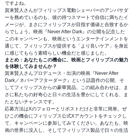
ですよね。
賀来賢人さんがフィリップス電動シェーバーのアンバサダ
ーを務めているのも、彼の持つスマートで自信に満ちたイ
メージが、まさにフィリップスが目指す価値と合致するか
らでしょう。映画『Never After Dark』の公開を記念した
このキャンペーンも、映画というエンターテインメントを
通じて、フィリップスが提供する「より良いケア」を身近
に感じてもらう素晴らしい機会だと感じました。
まとめ：あなたもこの機会に、映画とフィリップスの魅力
を体験してみませんか？
賀来賢人さんプロデュース・出演の映画『Never After
Dark／ネバーアフターダーク』という話題作の公開、そ
してフィリップスからの豪華賞品。この組み合わせは、ま
さに私たちの好奇心と日々の生活を豊かにしてくれる、ま
たとないチャンスです。
応募方法はXのフォローとリポストだけと非常に簡単。ぜ
ひこの機会にフィリップス公式Xアカウントをチェックし
て、キャンペーンに参加してみてください。あなたも、映
画の世界に没入し、そしてフィリップス製品で日々の生活