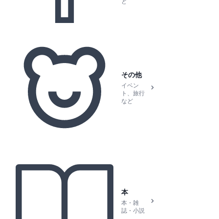
ど
その他
イベン
ト、旅行
など
本
本・雑
誌・小説