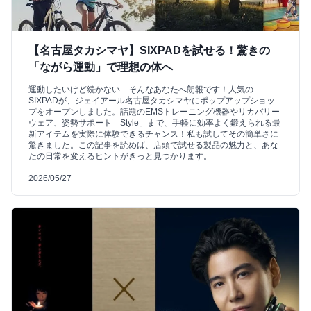
【名古屋タカシマヤ】SIXPADを試せる！驚きの
「ながら運動」で理想の体へ
運動したいけど続かない…そんなあなたへ朗報です！人気の
SIXPADが、ジェイアール名古屋タカシマヤにポップアップショッ
プをオープンしました。話題のEMSトレーニング機器やリカバリー
ウェア、姿勢サポート「Style」まで、手軽に効率よく鍛えられる最
新アイテムを実際に体験できるチャンス！私も試してその簡単さに
驚きました。この記事を読めば、店頭で試せる製品の魅力と、あな
たの日常を変えるヒントがきっと見つかります。
2026/05/27