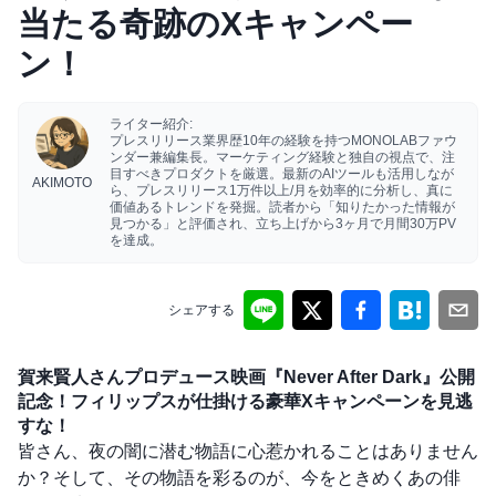
当たる奇跡のXキャンペー
ン！
ライター紹介:
プレスリリース業界歴10年の経験を持つMONOLABファウ
ンダー兼編集長。マーケティング経験と独自の視点で、注
目すべきプロダクトを厳選。最新のAIツールも活用しなが
AKIMOTO
ら、プレスリリース1万件以上/月を効率的に分析し、真に
価値あるトレンドを発掘。読者から「知りたかった情報が
見つかる」と評価され、立ち上げから3ヶ月で月間30万PV
を達成。
シェアする
賀来賢人さんプロデュース映画『Never After Dark』公開
記念！フィリップスが仕掛ける豪華Xキャンペーンを見逃
すな！
皆さん、夜の闇に潜む物語に心惹かれることはありません
か？そして、その物語を彩るのが、今をときめくあの俳