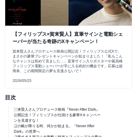
【フィリップス×賀来賢人】直筆サインと電動シェ
ーバーが当たる奇跡のXキャンペーン！
賀来賢人さんプロデュース映画公開記念！フィリップス公式Xで、
まさかの豪華プレゼントキャンペーンが始まりました！「私もこん
なチャンスは初めて見ました…」直筆サイン入りポスターや最高峰
フィリップス電動シェーバーが手に入る絶好の機会です。応募は超
簡単、この期間限定の夢を見逃さないで！
2026/05/25
目次
賀来賢人さんプロデュース映画『Never After Dark』
公開記念！フィリップスが仕掛ける豪華Xキャンペー
ンを見逃すな！
夜の帳が降りる時、何かが始まる。『Never After
Dark』の世界へ