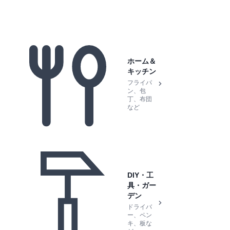
ホーム＆
キッチン
フライパ
ン、包
丁、布団
など
DIY・工
具・ガー
デン
ドライバ
ー、ペン
キ、板な