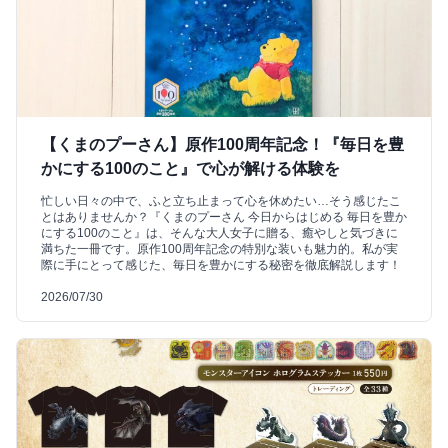
【くまのプーさん】原作100周年記念！『毎日を豊
かにする100のこと』で心が解ける体験を
忙しい日々の中で、ふと立ち止まって心を休めたい…そう感じたこ
とはありませんか？『くまのプーさん 今日からはじめる 毎日を豊か
にする100のこと』は、そんな大人女子に贈る、癒やしと気づきに
満ちた一冊です。原作100周年記念の特別な装いも魅力的。私が実
際に手にとって感じた、毎日を豊かにする秘密を徹底解説します！
2026/07/30