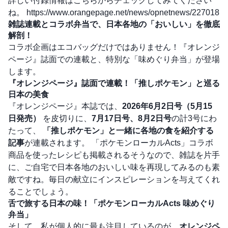
詳しい付録情報はこちらからチェックしてみてください
ね。
https://www.orangepage.net/news/opnetnews/227018
雑誌連載とコラボ弁当で、日本各地の「おいしい」を徹底
解剖！
コラボ企画はエコバッグだけではありません！『オレンジ
ページ』誌面での連載と、特別な「味めぐり弁当」が登場
します。
『オレンジページ』誌面で連載！「推しポケモン」と巡る
日本の美食
『オレンジページ』本誌では、
2026年6月2日号（5月15
日発売）
を皮切りに、
7月17日号、8月2日号
の計3号にわ
たって、
「推しポケモン」と一緒に各地の食を紹介する
記事
が連載されます。 「ポケモンローカルActs」コラボ
商品を使ったレシピも掲載されるそうなので、雑誌を片手
に、ご自宅で日本各地のおいしい味を再現してみるのも素
敵ですね。毎日の献立にインスピレーションを与えてくれ
ることでしょう。
舌で旅する日本の味！「ポケモンローカルActs 味めぐり
弁当」
そして、私が個人的に最も注目しているのが、
オレンジペ