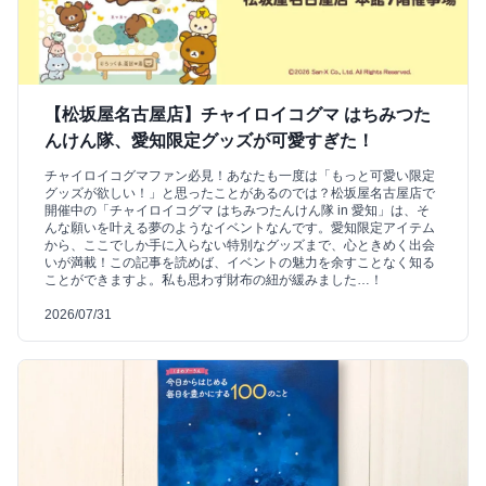
【松坂屋名古屋店】チャイロイコグマ はちみつた
んけん隊、愛知限定グッズが可愛すぎた！
チャイロイコグマファン必見！あなたも一度は「もっと可愛い限定
グッズが欲しい！」と思ったことがあるのでは？松坂屋名古屋店で
開催中の「チャイロイコグマ はちみつたんけん隊 in 愛知」は、そ
んな願いを叶える夢のようなイベントなんです。愛知限定アイテム
から、ここでしか手に入らない特別なグッズまで、心ときめく出会
いが満載！この記事を読めば、イベントの魅力を余すことなく知る
ことができますよ。私も思わず財布の紐が緩みました…！
2026/07/31