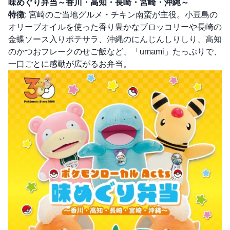
味めぐり弁当～香川・高知・長崎・宮崎・沖縄～
特徴
: 宮崎のご当地グルメ・チキン南蛮が主役。小豆島の
オリーブオイルを使った香り豊かなブロッコリーや長崎の
金蝶ソース入りポテサラ、沖縄のにんじんしりしり、高知
のかつおフレークのせご飯など、「umami」たっぷりで、
一口ごとに感動が広がるお弁当。