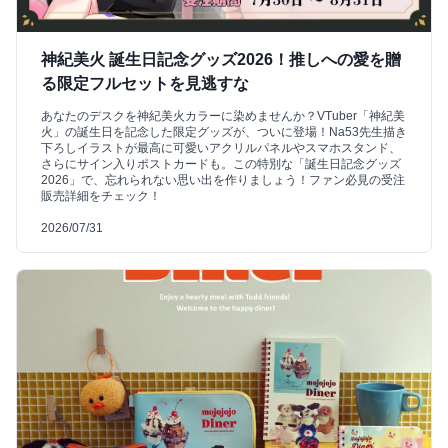
神紀美火 誕生日記念グッズ2026！推しへの愛を贈
る限定フルセットを見逃すな
あなたのデスクを神紀美火カラーに染めませんか？VTuber「神紀美
火」の誕生日を記念した限定グッズが、ついに登場！Na53先生描き
下ろしイラストが最高に可愛いアクリルパネルやスマホスタンド、
さらにサイン入りポストカードも。この特別な「誕生日記念グッズ
2026」で、忘れられない思い出を作りましょう！ファン必見の受注
販売詳細をチェック！
2026/07/31