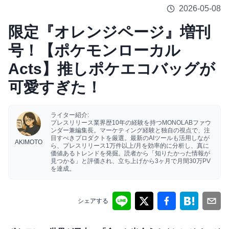
2026-05-08
限定『オレンジページ』増刊
号！【ポケモンローカル
Acts】推しポケエコバッグが
可愛すぎた！
ライター紹介:
プレスリリース業界歴10年の経験を持つMONOLABファウ
ンダー兼編集長。マーケティング経験と独自の視点で、注
目すべきプロダクトを厳選。最新のAIツールも活用しなが
AKIMOTO
ら、プレスリリース1万件以上/月を効率的に分析し、真に
価値あるトレンドを発掘。読者から「知りたかった情報が
見つかる」と評価され、立ち上げから3ヶ月で月間30万PV
を達成。
シェアする