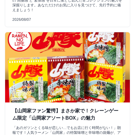
の"高揚感"と"緊張感"を日常に落とし込んだ全コレクションの魅力を
深掘りします。あなただけのお気に入りを見つけて、先行予約に備
えましょう！
2026/08/07
【山岡家ファン驚愕】まさか家で！クレーンゲー
ム限定「山岡家アソートBOX」の魅力
「あのガツンとくる味が恋しい…でもお店に行く時間がない！」朗
報です！人気ラーメン「山岡家」の特製味噌と辛味噌の袋麺が、ア