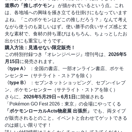
道県の「推しポケモン」
が描かれているという点。これ
は、各地域への興味を掻き立てる仕掛けにもなっています
よね。「このポケモンはどこの推しだろう？」なんて考え
ながら使うのも楽しいはず。使い勝手の良いサイズ感と丈
夫な素材で、食材の持ち運びはもちろん、ちょっとしたお
出かけにも重宝しそうです。
購入方法：見逃せない限定販売！
この特別付録つき『オレンジページ』増刊号は、
2026年5
月15日
に発売されます。
〈type A〉
：全国の書店、一部オンライン書店、ポケモ
ンセンター（サテライト・ストアを除く）
〈type B〉
：セブンネットショッピング、セブン-イレブ
ン、ポケモンセンター（サテライト・ストアを除く）
さらに、
2026年5月29日～6月1日
に開催される
「Pokémon GO Fest 2026：東京」の会場にやってくる
「ポケモンローカルActs物産展 出張所」
でも、両タイプ
が販売されるとのこと。イベントと合わせてゲットできる
のは嬉しい限りです！