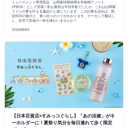
ミューズメント専用景品「山岡家特製味噌＆辛味噌アソート
2PBOX」として登場！私も最初は半信半疑でしたが、これは山岡家
ファンの夢を叶える逸品だと感じています。この記事を読めば、限
定BOXの魅力と、食べ比べのコツがわかります。ゲーセンで腕試し
し、自宅で至福の一杯を味わいませんか？
2026/08/04
【日本百貨店×すみっコぐらし】「あの法被」がキ
ーホルダーに！夏祭り気分を毎日連れて歩く限定