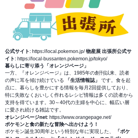
公式サイト
:
https://local.pokemon.jp/
物産展 出張所公式サ
イト
:
https://local-bussanten.pokemon.jp/tokyo/
暮らしに寄り添う「オレンジページ」
一方、『オレンジページ』は、1985年の創刊以来、読者
の声に耳を傾け続けている
「生活情報誌」
です。食を起
点に、暮らしを豊かにする情報を毎月2回提供しており、
特に失敗なくおいしく作れるレシピ情報は多くの読者から
支持を得ています。30～40代の主婦を中心に、幅広い層
に愛され続ける雑誌です。
オレンジページnet
:
https://www.orangepage.net/
ポケモンと食の新たな冒険へ出かけよう！
ポケモン誕生30周年という特別な年に実現した、
「ポケ