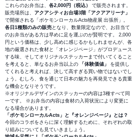
これらのお弁当は、
各2,000円（税込）
で販売されます。
販売場所は、
アクアシティお台場3階「アクアアリーナ」
で開催される「ポケモンローカルActs物産展 出張所」。
各日1種類のみの販売
となり、数量限定なので、お目当て
のお弁当がある方は早めに足を運ぶのが賢明です。 2,000
円という価格は、少し高めに感じるかもしれませんが、各
地の厳選された食材と「オレンジページ」がプロデュース
する味、そしてオリジナルステッカーまで付いてくること
を考えると、単なるお弁当以上の
「体験価値」
を提供し
てくれると考えれば、決して高すぎる買い物ではないでし
ょう。むしろ、食を通じて日本の魅力を再発見できる貴重
な機会となりそうです。
※オリジナルデザインのステッカーの内容は3種すべて同
一です。 ※お弁当の内容は食材の入荷状況により変更に
なる場合があります。
「ポケモンローカルActs」と『オレンジページ』とは？
今回のコラボをさらに深く理解するために、それぞれの取
り組みについても見ていきましょう。
地域を元気に！「ポケモンローカルActs」