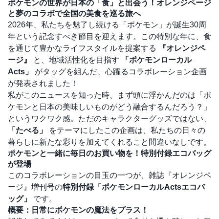
ポケモンの世界が日本の「食」と出会う！オレンジページ
と夢のコラボで全国の美食を巡る旅へ
2026年、私たちを魅了し続ける「ポケモン」が誕生30周
年という記念すべき節目を迎えます。この特別な年に、食
を通じて豊かなライフスタイルを提案する
『オレンジペ
ージ』
と、地域活性化を目指す
「ポケモンローカル
Acts」
がタッグを組んだ、心躍るコラボレーション企画
が発表されました！
私がこのニュースを知った時、まず頭に浮かんだのは「ポ
ケモンと日本の美味しいものがどう融合するんだろう？」
というワクワク感。ただのキャラクターグッズではない、
「たべる」
をテーマにしたこの企画は、私たちの日々の
暮らしに新たな彩りを加えてくれること間違いなしです。
ポケモンと一緒に毎日のお買い物を！特別付録エコバッグ
が登場
このコラボレーションの目玉の一つが、雑誌『オレンジペ
ージ』増刊号の
特別付録「ポケモンローカルActsエコバ
ッグ」
です。
概要：日常にポケモンの魔法をプラス！