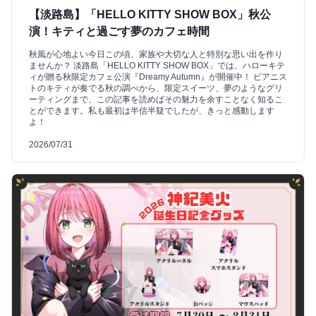
【淡路島】「HELLO KITTY SHOW BOX」秋公
演！キティと過ごす夢のカフェ時間
秋風が心地よい今日この頃、家族や大切な人と特別な思い出を作り
ませんか？ 淡路島「HELLO KITTY SHOW BOX」では、ハローキテ
ィが贈る秋限定カフェ公演『Dreamy Autumn』が開催中！ ピアニス
トのキティが奏でる秋の調べから、限定スイーツ、夢のようなグリ
ーティングまで、この記事を読めばその魅力を余すことなく知るこ
とができます。私も最初は半信半疑でしたが、きっと感動します
よ！
2026/07/31