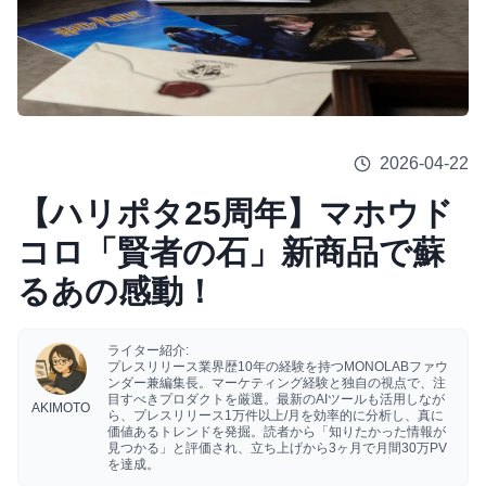
2026-04-22
【ハリポタ25周年】マホウド
コロ「賢者の石」新商品で蘇
るあの感動！
ライター紹介:
プレスリリース業界歴10年の経験を持つMONOLABファウ
ンダー兼編集長。マーケティング経験と独自の視点で、注
目すべきプロダクトを厳選。最新のAIツールも活用しなが
AKIMOTO
ら、プレスリリース1万件以上/月を効率的に分析し、真に
価値あるトレンドを発掘。読者から「知りたかった情報が
見つかる」と評価され、立ち上げから3ヶ月で月間30万PV
を達成。