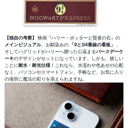
【独自の考察】
映画『ハリー・ポッターと賢者の石』の
メインビジュアル
、お馴染みの
「9と3/4番線の看板」
、
そしてハグリッドがハリーへ贈った心温まる
バースデーケ
ーキ
のデザインがセットになっています。しかも、嬉しい
ことに
耐水・耐光仕様
！これなら、水濡れや色あせの心配
なく、パソコンやスマートフォン、手帳など、お気に入り
の場所に魔法の彩りを添えられますね。