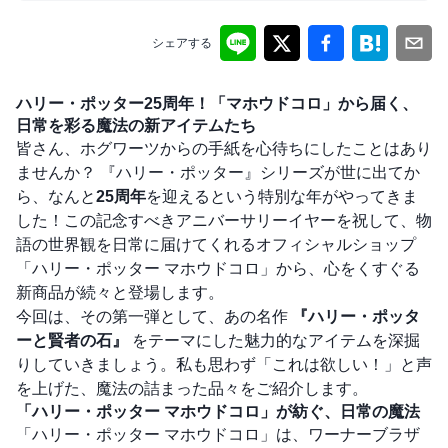
シェアする
ハリー・ポッター25周年！「マホウドコロ」から届く、
日常を彩る魔法の新アイテムたち
皆さん、ホグワーツからの手紙を心待ちにしたことはあり
ませんか？ 『ハリー・ポッター』シリーズが世に出てか
ら、なんと
25周年
を迎えるという特別な年がやってきま
した！この記念すべきアニバーサリーイヤーを祝して、物
語の世界観を日常に届けてくれるオフィシャルショップ
「ハリー・ポッター マホウドコロ」から、心をくすぐる
新商品が続々と登場します。
今回は、その第一弾として、あの名作
『ハリー・ポッタ
ーと賢者の石』
をテーマにした魅力的なアイテムを深掘
りしていきましょう。私も思わず「これは欲しい！」と声
を上げた、魔法の詰まった品々をご紹介します。
「ハリー・ポッター マホウドコロ」が紡ぐ、日常の魔法
「ハリー・ポッター マホウドコロ」は、ワーナーブラザ