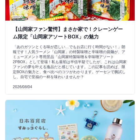
【山岡家ファン驚愕】まさか家で！クレーンゲー
ム限定「山岡家アソートBOX」の魅力
「あのガツンとくる味が恋しい…でもお店に行く時間がない！」朗
報です！人気ラーメン「山岡家」の特製味噌と辛味噌の袋麺が、ア
ミューズメント専用景品「山岡家特製味噌＆辛味噌アソート
2PBOX」として登場！私も最初は半信半疑でしたが、これは山岡家
ファンの夢を叶える逸品だと感じています。この記事を読めば、限
定BOXの魅力と、食べ比べのコツがわかります。ゲーセンで腕試し
し、自宅で至福の一杯を味わいませんか？
2026/08/04