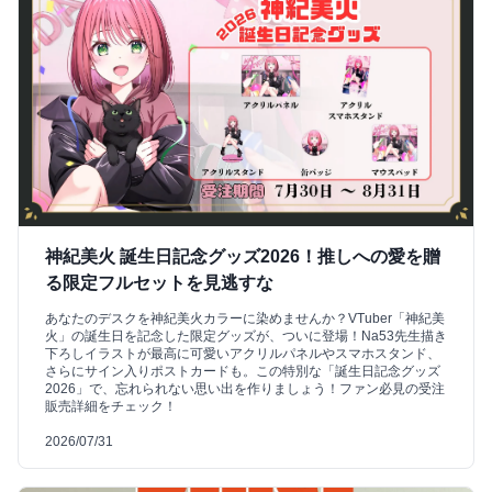
神紀美火 誕生日記念グッズ2026！推しへの愛を贈
る限定フルセットを見逃すな
あなたのデスクを神紀美火カラーに染めませんか？VTuber「神紀美
火」の誕生日を記念した限定グッズが、ついに登場！Na53先生描き
下ろしイラストが最高に可愛いアクリルパネルやスマホスタンド、
さらにサイン入りポストカードも。この特別な「誕生日記念グッズ
2026」で、忘れられない思い出を作りましょう！ファン必見の受注
販売詳細をチェック！
2026/07/31