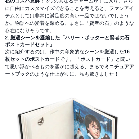
私のコスパ見解：
3つの異なるチャームが手に入り、さら
に自由にカスタマイズできることを考えると、ファンアイ
テムとしては非常に満足度の高い一品ではないでしょう
か。物語への愛着を深める、まさに「賢者の石」のような
存在になりそうです。
2. 厳選シーンを凝縮した「ハリー・ポッターと賢者の石
ポストカードセット」
次に紹介するのは、作中の印象的なシーンを厳選した
16
枚セットのポストカード
です。 「ポストカード」と聞い
て思い浮かべるものを遥かに超える、まるで
ミニチュアア
ートブック
のような仕上がりに、私も驚きました！