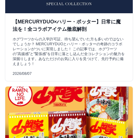
【MERCURYDUO×ハリー・ポッター】日常に魔
法を！全コラボアイテム徹底解剖
ホグワーツからの入学許可証、待ち望んでいた方も多いのではない
でしょうか？ MERCURYDUOとハリー・ポッターの奇跡のコラボ
レーションがついに実現しました！ この記事では、ホグワーツ
の"高揚感"と"緊張感"を日常に落とし込んだ全コレクションの魅力を
深掘りします。あなただけのお気に入りを見つけて、先行予約に備
えましょう！
2026/08/07