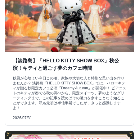
【淡路島】「HELLO KITTY SHOW BOX」秋公
演！キティと過ごす夢のカフェ時間
秋風が心地よい今日この頃、家族や大切な人と特別な思い出を作り
ませんか？ 淡路島「HELLO KITTY SHOW BOX」では、ハローキテ
ィが贈る秋限定カフェ公演『Dreamy Autumn』が開催中！ ピアニス
トのキティが奏でる秋の調べから、限定スイーツ、夢のようなグリ
ーティングまで、この記事を読めばその魅力を余すことなく知るこ
とができます。私も最初は半信半疑でしたが、きっと感動します
よ！
2026/07/31