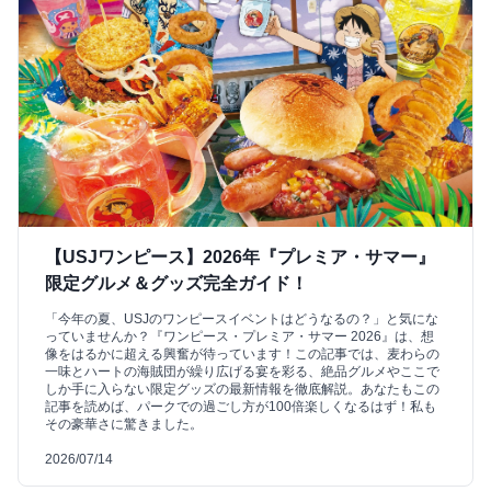
【USJワンピース】2026年『プレミア・サマー』
限定グルメ＆グッズ完全ガイド！
「今年の夏、USJのワンピースイベントはどうなるの？」と気にな
っていませんか？『ワンピース・プレミア・サマー 2026』は、想
像をはるかに超える興奮が待っています！この記事では、麦わらの
一味とハートの海賊団が繰り広げる宴を彩る、絶品グルメやここで
しか手に入らない限定グッズの最新情報を徹底解説。あなたもこの
記事を読めば、パークでの過ごし方が100倍楽しくなるはず！私も
その豪華さに驚きました。
2026/07/14