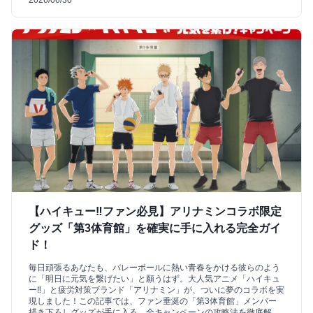
2026/06/30
【ハイキュー‼ファン必見】アリナミンコラボ限定
グッズ「第3体育館」を確実に手に入れる完全ガイ
ド！
毎日頑張るあなたも、バレーボールに熱い青春をかける彼らのよう
に「明日に元気を繋げたい」と願うはず。大人気アニメ「ハイキュ
ー‼」と疲労対策ブランド「アリナミン」が、ついに夢のコラボを実
現しました！この記事では、ファン垂涎の「第3体育館」メンバー
描き下ろしグッズが手に入る、全キャンペーンの攻略法を徹底解