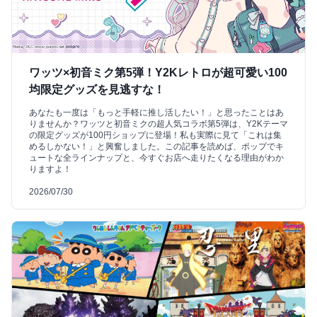
ワッツ×初音ミク第5弾！Y2Kレトロが超可愛い100
均限定グッズを見逃すな！
あなたも一度は「もっと手軽に推し活したい！」と思ったことはあ
りませんか？ワッツと初音ミクの超人気コラボ第5弾は、Y2Kテーマ
の限定グッズが100円ショップに登場！私も実際に見て「これは集
めるしかない！」と興奮しました。この記事を読めば、ポップでキ
ュートな全ラインナップと、今すぐお店へ走りたくなる理由がわか
りますよ！
2026/07/30