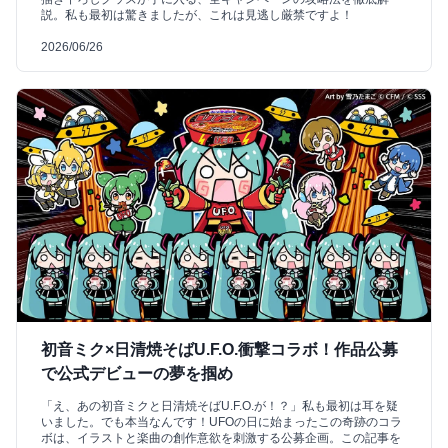
説。私も最初は驚きましたが、これは見逃し厳禁ですよ！
2026/06/26
初音ミク×日清焼そばU.F.O.衝撃コラボ！作品公募
で公式デビューの夢を掴め
「え、あの初音ミクと日清焼そばU.F.O.が！？」私も最初は耳を疑
いました。でも本当なんです！UFOの日に始まったこの奇跡のコラ
ボは、イラストと楽曲の創作意欲を刺激する公募企画。この記事を