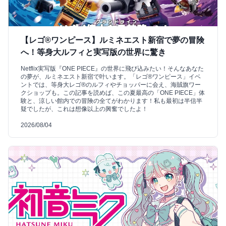
【レゴ®ワンピース】ルミネエスト新宿で夢の冒険
へ！等身大ルフィと実写版の世界に驚き
Netflix実写版『ONE PIECE』の世界に飛び込みたい！そんなあなた
の夢が、ルミネエスト新宿で叶います。「レゴ®ワンピース」イベ
ントでは、等身大レゴ®のルフィやチョッパーに会え、海賊旗ワー
クショップも。この記事を読めば、この夏最高の「ONE PIECE」体
験と、涼しい館内での冒険の全てがわかります！私も最初は半信半
疑でしたが、これは想像以上の興奮でしたよ！
2026/08/04