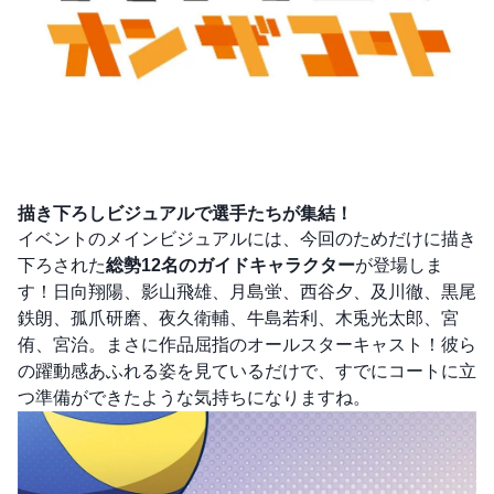
描き下ろしビジュアルで選手たちが集結！
イベントのメインビジュアルには、今回のためだけに描き
下ろされた
総勢12名のガイドキャラクター
が登場しま
す！日向翔陽、影山飛雄、月島蛍、西谷夕、及川徹、黒尾
鉄朗、孤爪研磨、夜久衛輔、牛島若利、木兎光太郎、宮
侑、宮治。まさに作品屈指のオールスターキャスト！彼ら
の躍動感あふれる姿を見ているだけで、すでにコートに立
つ準備ができたような気持ちになりますね。