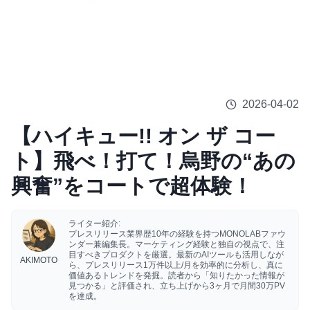
2026-04-02
【ハイキュー!! オン ザ コー
ト】飛べ！打て！烏野の“あの
興奮”をコートで超体験！
ライター紹介:
プレスリリース業界歴10年の経験を持つMONOLABファウ
ンダー兼編集長。マーケティング経験と独自の視点で、注
目すべきプロダクトを厳選。最新のAIツールも活用しなが
AKIMOTO
ら、プレスリリース1万件以上/月を効率的に分析し、真に
価値あるトレンドを発掘。読者から「知りたかった情報が
見つかる」と評価され、立ち上げから3ヶ月で月間30万PV
を達成。