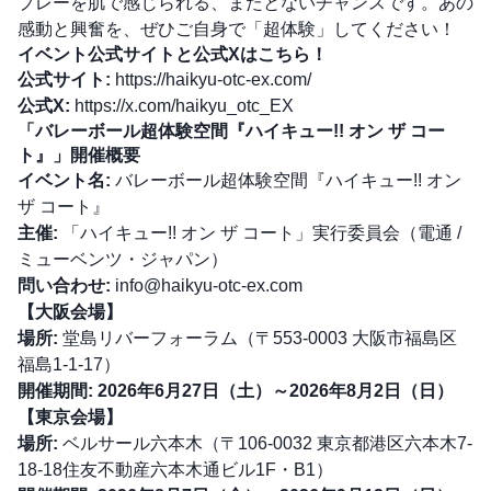
プレーを肌で感じられる、またとないチャンスです。あの
感動と興奮を、ぜひご自身で「超体験」してください！
イベント公式サイトと公式Xはこちら！
公式サイト:
https://haikyu-otc-ex.com/
公式X:
https://x.com/haikyu_otc_EX
「バレーボール超体験空間『ハイキュー!! オン ザ コー
ト』」開催概要
イベント名:
バレーボール超体験空間『ハイキュー!! オン
ザ コート』
主催:
「ハイキュー!! オン ザ コート」実行委員会（電通 /
ミューベンツ・ジャパン）
問い合わせ:
info@haikyu-otc-ex.com
【大阪会場】
場所:
堂島リバーフォーラム（〒553-0003 大阪市福島区
福島1-1-17）
開催期間:
2026年6月27日（土）～2026年8月2日（日）
【東京会場】
場所:
ベルサール六本木（〒106-0032 東京都港区六本木7-
18-18住友不動産六本木通ビル1F・B1）