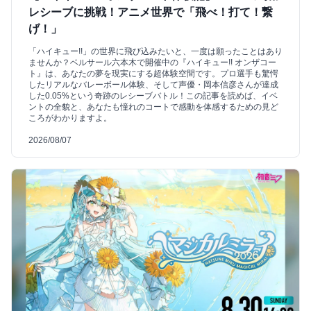
レシーブに挑戦！アニメ世界で「飛べ！打て！繋
げ！」
「ハイキュー!!」の世界に飛び込みたいと、一度は願ったことはあり
ませんか？ベルサール六本木で開催中の『ハイキュー!! オンザコー
ト』は、あなたの夢を現実にする超体験空間です。プロ選手も驚愕
したリアルなバレーボール体験、そして声優・岡本信彦さんが達成
した0.05%という奇跡のレシーブバトル！この記事を読めば、イベ
ントの全貌と、あなたも憧れのコートで感動を体感するための見ど
ころがわかりますよ。
2026/08/07