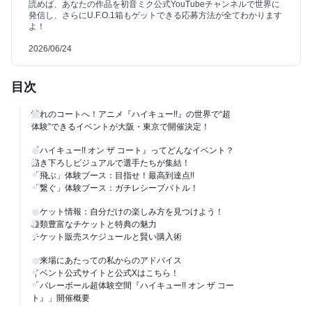
読めば、あなたの作品を初音ミク公式YouTubeチャンネルで世界に
発信し、さらにU.F.O.1箱もゲットできる応募方法が全てわかります
よ！
2026/06/24
目次
憧れのコートへ！アニメ『ハイキュー!!』の世界で“超
体験”できるイベントが大阪・東京で開催決定！
『ハイキュー!! オン ザ コート』ってどんなイベント？
描き下ろしビジュアルで選手たちが集結！
「飛ぶ」体験ブース：目指せ！最高到達点!!
「繋ぐ」体験ブース：ガチレシーブバトル！
チケット情報：自分だけの楽しみ方を見つけよう！
種類豊富なチケットと特典の魅力
チケット販売スケジュールと賢い購入術
ご来場にあたっての私からのアドバイス
イベント公式サイトと公式Xはこちら！
「バレーボール超体験空間『ハイキュー!! オン ザ コー
ト』」開催概要