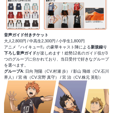
音声ガイド付きチケット
大人2,800円 / 中高生2,300円 / 小学生1,800円
アニメ『ハイキュー!!』の豪華キャスト陣による
新規録り
下ろし音声ガイド
が楽しめます！総勢12名のガイド役が3
つのグループに分かれており、当日受付で好きなグループ
を選べます。
グループA
: 日向 翔陽（CV.村瀬 歩） / 影山 飛雄（CV.石川
界人）/ 宮 侑（CV.宮野 真守） / 宮 治（CV.株元 英彰）