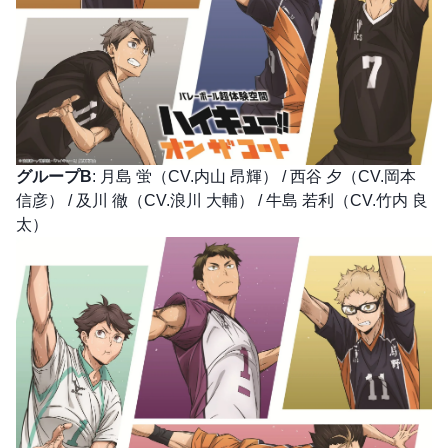
グループB
: 月島 蛍（CV.内山 昂輝） / 西谷 夕（CV.岡本
信彦） / 及川 徹（CV.浪川 大輔） / 牛島 若利（CV.竹内 良
太）