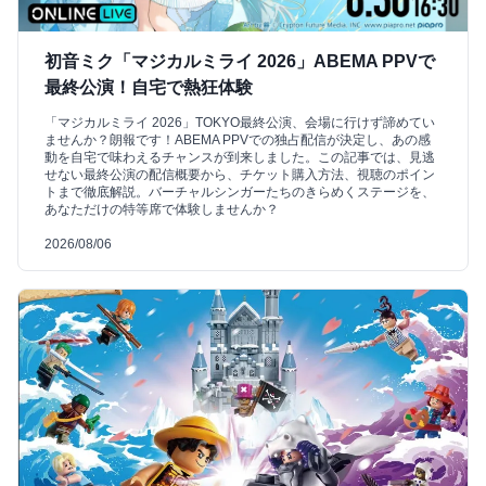
初音ミク「マジカルミライ 2026」ABEMA PPVで
最終公演！自宅で熱狂体験
「マジカルミライ 2026」TOKYO最終公演、会場に行けず諦めてい
ませんか？朗報です！ABEMA PPVでの独占配信が決定し、あの感
動を自宅で味わえるチャンスが到来しました。この記事では、見逃
せない最終公演の配信概要から、チケット購入方法、視聴のポイン
トまで徹底解説。バーチャルシンガーたちのきらめくステージを、
あなただけの特等席で体験しませんか？
2026/08/06