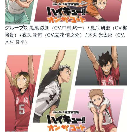
グループC
: 黒尾 鉄朗（CV.中村 悠一） / 孤爪 研磨（CV.梶
裕貴） / 夜久 衛輔（CV.立花 慎之介） / 木兎 光太郎（CV.
木村 良平）