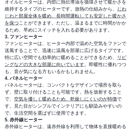
オイルヒーターは、内部に熱伝導油を循環させて暖かさを
維持するタイプのヒーターです。放熱の仕組みから、
じわ
じわと部屋全体を暖め、長時間運転しても安定した暖かさ
を保つ
ことができます。ただし、温まるまでに時間がかか
るため、早めにスイッチを入れる必要があります。
3. ファンヒーター
ファンヒーターは、ヒーター内部で温めた空気をファンで
送風することで、迅速に温風を部屋に広げるタイプです。
特に広い空間でも効率的に暖めることができるため、
リビ
ングなどの大きな部屋に向いています
。即暖性に優れつつ
も、音が気になる方もいるかもしれません。
4. パネルヒーター
パネルヒーターは、コンパクトなデザインで場所を取ら
ず、壁に取り付けることも可能です。熱を放射すること
で、
空気を優しく暖めるため、乾燥しにくいのが特徴
で
す。見た目がシンプルでインテリアにも馴染みやすいの
で、生活空間を選ばずに使用できます。
5. 赤外線ヒーター
赤外線ヒーターは、遠赤外線を利用して物体を直接暖める