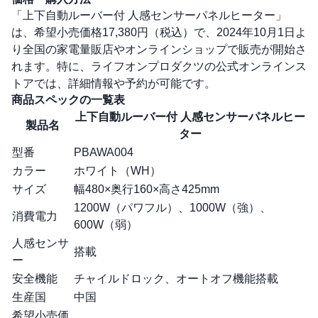
「上下自動ルーバー付 人感センサーパネルヒーター」
は、希望小売価格17,380円（税込）で、2024年10月1日よ
り全国の家電量販店やオンラインショップで販売が開始さ
れます。特に、ライフオンプロダクツの
公式オンラインス
トア
では、詳細情報や予約が可能です。
商品スペックの一覧表
上下自動ルーバー付 人感センサーパネルヒー
製品名
ター
型番
PBAWA004
カラー
ホワイト（WH）
サイズ
幅480×奥行160×高さ425mm
1200W（パワフル）、1000W（強）、
消費電力
600W（弱）
人感センサ
搭載
ー
安全機能
チャイルドロック、オートオフ機能搭載
生産国
中国
希望小売価