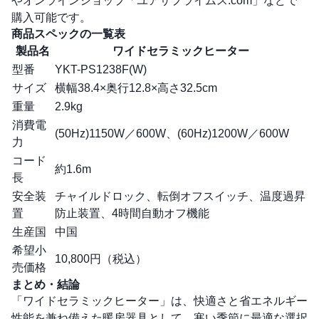
やオンラインショップ「
ユアサプライムス.com
」などで
購入可能です。
商品スペックの一覧表
製品名
ワイドセラミックヒーター
型番
YKT-PS1238F(W)
サイズ
横幅38.4×奥行12.8×高さ32.5cm
重量
2.9kg
消費電
(50Hz)1150W／600W、(60Hz)1200W／600W
力
コード
約1.6m
長
安全装
チャイルドロック、転倒オフスイッチ、温度過昇
置
防止装置、4時間自動オフ機能
生産国
中国
希望小
10,800円（税込）
売価格
まとめ・結論
「ワイドセラミックヒーター」は、快適さと省エネルギー
性能を兼ね備えた暖房器具として、寒い季節に最適な選択