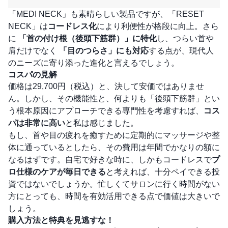
「MEDI NECK」も素晴らしい製品ですが、「RESET
NECK」は
コードレス化
により利便性が格段に向上。さら
に
「首の付け根（後頭下筋群）」に特化
し、つらい首や
肩だけでなく
「目のつらさ」にも対応
する点が、現代人
のニーズに寄り添った進化と言えるでしょう。
コスパの見解
価格は29,700円（税込）と、決して安価ではありませ
ん。しかし、その機能性と、何よりも「後頭下筋群」とい
う根本原因にアプローチできる専門性を考慮すれば、
コス
パは非常に高い
と私は感じました。
もし、首や目の疲れを癒すために定期的にマッサージや整
体に通っているとしたら、その費用は年間でかなりの額に
なるはずです。自宅で好きな時に、しかもコードレスで
プ
ロ仕様のケアが毎日できる
と考えれば、十分ペイできる投
資ではないでしょうか。忙しくてサロンに行く時間がない
方にとっても、時間を有効活用できる点で価値は大きいで
しょう。
購入方法と特典を見逃すな！