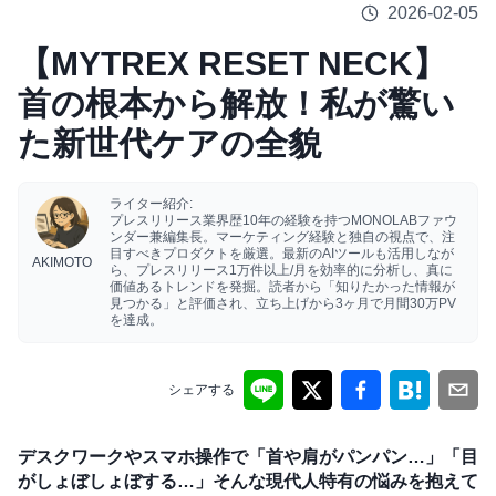
2026-02-05
【MYTREX RESET NECK】
首の根本から解放！私が驚い
た新世代ケアの全貌
ライター紹介:
プレスリリース業界歴10年の経験を持つMONOLABファウ
ンダー兼編集長。マーケティング経験と独自の視点で、注
目すべきプロダクトを厳選。最新のAIツールも活用しなが
AKIMOTO
ら、プレスリリース1万件以上/月を効率的に分析し、真に
価値あるトレンドを発掘。読者から「知りたかった情報が
見つかる」と評価され、立ち上げから3ヶ月で月間30万PV
を達成。
シェアする
デスクワークやスマホ操作で「首や肩がパンパン…」「目
がしょぼしょぼする…」そんな現代人特有の悩みを抱えて