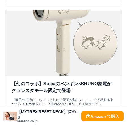
【幻のコラボ】Suicaのペンギン×BRUNO家電が
グランスタモール限定で登場！
「毎日の生活に、ちょっとしたご褒美が欲しい…」。そう感じるあ
なたへ！あの愛らしい「Suicaのペンギン」と人気ブランド
「BRUNO」が、夢のコラボ家電を実現しました。グランスタモー
【MYTREX RESET NECK】首の根本から解放！私が驚いた新世代ケアの全貌
ル限定、しかも各100個限定という超希少アイテムです。この記事
Amazon で購入
を読めば、あなたの日常を劇的に変えるドライヤーやクリーナーの
amazon.co.jp
魅力を知り、きっと手に入れたくなるはず！