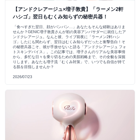
【アンドクレアージュ×増子敦貴】「ラーメン2軒
ハシゴ」翌日もむくみ知らずの秘密兵器！
「食べすぎた翌日、顔がパンパン…」あなたもそんな経験はありま
せんか？GENIC増子敦貴さんが初の美容アンバサダーに就任したア
ンドクレアージュ。なんと彼、ライブ前夜に「ラーメン2軒ハシ
ゴ」したにも関わらず、翌日はむくみ知らずだったと衝撃告白！そ
の秘密兵器こそ、彼が手放せないと語る「アンドクレアージュ フォ
トスキンデバイス」。この記事では、増子さんのリアルな美容事情
から、多忙な日々を乗り切るための美肌戦略まで、その全貌を深掘
りします。あなたも増子流「むくみ対策」で、いつでも自信が持て
る肌を目指しませんか？
2026/07/23