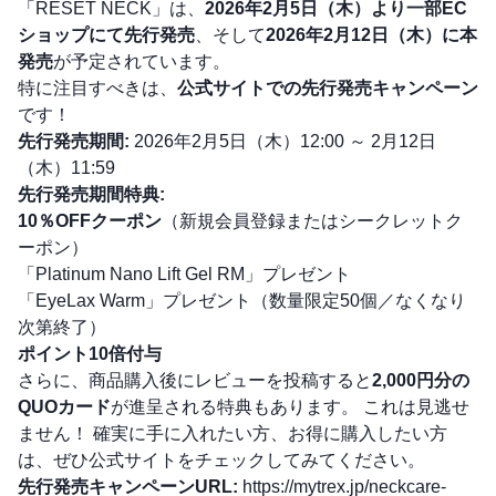
「RESET NECK」は、
2026年2月5日（木）より一部EC
ショップにて先行発売
、そして
2026年2月12日（木）に本
発売
が予定されています。
特に注目すべきは、
公式サイトでの先行発売キャンペーン
です！
先行発売期間:
2026年2月5日（木）12:00 ～ 2月12日
（木）11:59
先行発売期間特典:
10％OFFクーポン
（新規会員登録またはシークレットク
ーポン）
「Platinum Nano Lift Gel RM」プレゼント
「EyeLax Warm」プレゼント（数量限定50個／なくなり
次第終了）
ポイント10倍付与
さらに、商品購入後にレビューを投稿すると
2,000円分の
QUOカード
が進呈される特典もあります。 これは見逃せ
ません！ 確実に手に入れたい方、お得に購入したい方
は、ぜひ公式サイトをチェックしてみてください。
先行発売キャンペーンURL:
https://mytrex.jp/neckcare-