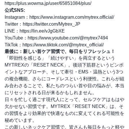
https://plus.wowma.jp/user/65851084/plus/
公式SNS:
Instagram：
https://www.instagram.com/mytrex.official/
Twitter：
https://twitter.com/Mytrex_JP
LINE：
https://lin.ee/vJgGbXE
YouTube：
https://www.youtube.com/@mytrex7494
TikTok：
https://www.tiktok.com/@mytrex_official/
最後に：新しい首ケア習慣で、毎日をリフレッシュ！
「即効性を感じる」「続けやすい」を両立するという
MYTREXの「RESET NECK」。後頭下筋群というピンポ
イントなアプローチ、そして牽引・EMS・温熱という3つ
の複合機能、さらにコードレスという利便性。これらが組
み合わさることで、私たちのつらい首や目の悩みが、本当
にリセットされる日が来るかもしれません。
日々を忙しく過ごす現代人にとって、セルフケアはもはや
欠かせない習慣です。MYTREX「RESET NECK」は、そ
の習慣をより効果的で快適なものに変えてくれる可能性を
秘めています。
この新しいネックケア習慣で、皆さんも毎日をもっと軽や