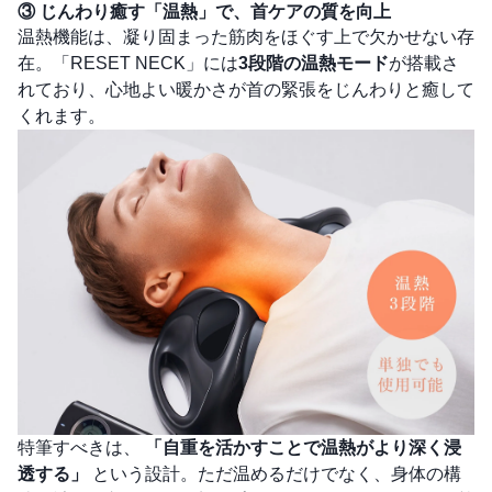
③ じんわり癒す「温熱」で、首ケアの質を向上
温熱機能は、凝り固まった筋肉をほぐす上で欠かせない存
在。「RESET NECK」には
3段階の温熱モード
が搭載さ
れており、心地よい暖かさが首の緊張をじんわりと癒して
くれます。
特筆すべきは、
「自重を活かすことで温熱がより深く浸
透する」
という設計。ただ温めるだけでなく、身体の構