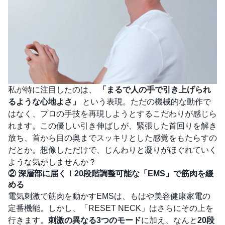
私が特に注目したのは、
「まるで人の手で引き上げられ
るような心地よさ」
という表現。ただの機械的な動作で
はなく、プロの手技を再現しようとするこだわりが感じら
れます。この優しい引き伸ばしが、緊張した首回りを解き
放ち、首から目の奥までスッキリとした感覚をもたらすの
だとか。想像しただけで、じんわりと凝りがほぐれていく
ような気がしませんか？
② 深層部に届く！20段階調整可能な「EMS」で筋肉を緩
める
電気刺激で筋肉を動かすEMSは、もはや美容健康家電の
定番機能。しかし、「RESET NECK」はさらにその上を
行きます。
刺激の異なる3つのモード
に加え、なんと
20段