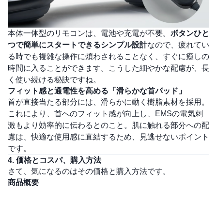
本体一体型のリモコンは、電池や充電が不要。
ボタンひと
つで簡単にスタートできるシンプル設計
なので、疲れてい
る時でも複雑な操作に煩わされることなく、すぐに癒しの
時間に入ることができます。こうした細やかな配慮が、長
く使い続ける秘訣ですね。
フィット感と通電性を高める「滑らかな首パッド」
首が直接当たる部分には、滑らかに動く樹脂素材を採用。
これにより、首へのフィット感が向上し、EMSの電気刺
激もより効率的に伝わるとのこと。肌に触れる部分への配
慮は、快適な使用感に直結するため、見逃せないポイント
です。
4. 価格とコスパ、購入方法
さて、気になるのはその価格と購入方法です。
商品概要