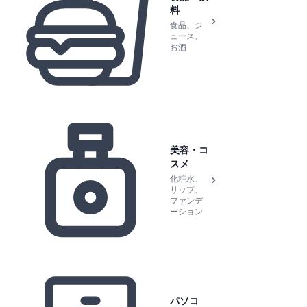
料
食品、ジ
ュース、
お酒
美容・コ
スメ
化粧水、
リップ、
ファンデ
ーション
パソコ