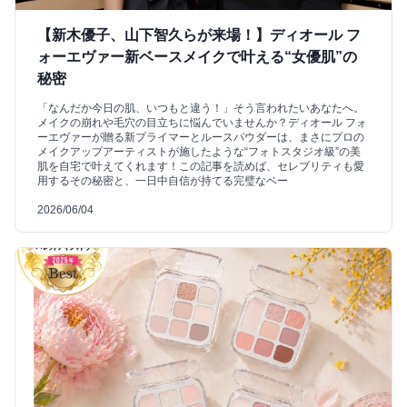
【新木優子、山下智久らが来場！】ディオール フ
ォーエヴァー新ベースメイクで叶える“女優肌”の
秘密
「なんだか今日の肌、いつもと違う！」そう言われたいあなたへ。
メイクの崩れや毛穴の目立ちに悩んでいませんか？ディオール フォ
ーエヴァーが贈る新プライマーとルースパウダーは、まさにプロの
メイクアップアーティストが施したような“フォトスタジオ級”の美
肌を自宅で叶えてくれます！この記事を読めば、セレブリティも愛
用するその秘密と、一日中自信が持てる完璧なベー
2026/06/04