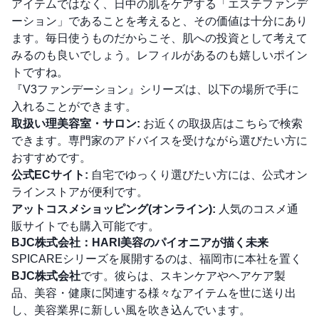
アイテムではなく、日中の肌をケアする「エステファンデ
ーション」であることを考えると、その価値は十分にあり
ます。毎日使うものだからこそ、肌への投資として考えて
みるのも良いでしょう。レフィルがあるのも嬉しいポイン
トですね。
『V3ファンデーション』シリーズは、以下の場所で手に
入れることができます。
取扱い理美容室・サロン:
お近くの取扱店は
こちら
で検索
できます。専門家のアドバイスを受けながら選びたい方に
おすすめです。
公式ECサイト:
自宅でゆっくり選びたい方には、公式オン
ラインストアが便利です。
アットコスメショッピング(オンライン):
人気のコスメ通
販サイトでも購入可能です。
BJC株式会社：HARI美容のパイオニアが描く未来
SPICAREシリーズを展開するのは、福岡市に本社を置く
BJC株式会社
です。彼らは、スキンケアやヘアケア製
品、美容・健康に関連する様々なアイテムを世に送り出
し、美容業界に新しい風を吹き込んでいます。