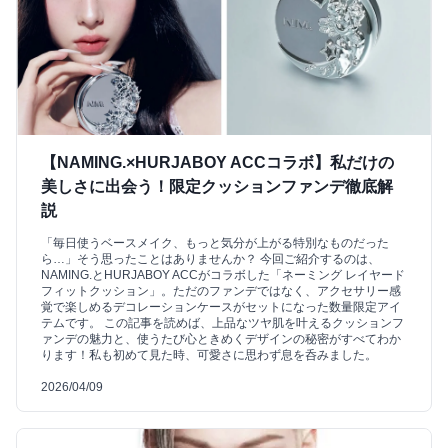
【NAMING.×HURJABOY ACCコラボ】私だけの
美しさに出会う！限定クッションファンデ徹底解
説
「毎日使うベースメイク、もっと気分が上がる特別なものだった
ら…」そう思ったことはありませんか？ 今回ご紹介するのは、
NAMING.とHURJABOY ACCがコラボした「ネーミング レイヤード
フィットクッション」。ただのファンデではなく、アクセサリー感
覚で楽しめるデコレーションケースがセットになった数量限定アイ
テムです。 この記事を読めば、上品なツヤ肌を叶えるクッションフ
ァンデの魅力と、使うたび心ときめくデザインの秘密がすべてわか
ります！私も初めて見た時、可愛さに思わず息を呑みました。
2026/04/09