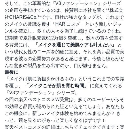
そして、この革新的な『V3ファンデーション』シリーズ
の企画を手掛けているのは、佐賀県に本社を置く**株式会
社CHARIS&Co.**です。両社の強力なタッグが、これまで
のメイクの常識を覆す「HARIコスメ」という新しいジャ
ンルを確立し、多くの人々を魅了し続けているのですね。
短期間で累計販売数612万個を突破し、数々の賞を受賞す
る背景には、
「メイクを通じて美肌ケアも叶えたい」
と
いう現代女性のニーズを的確に捉え、それを高い品質で実
現する彼らの企業努力があると感じます。今後も彼らがど
んな驚きの製品を生み出すのか、目が離せません。
最後に
「メイクは肌に負担をかけるもの」というこれまでの常識
を覆し、
「メイクこそが肌を育む時間」
に変えてくれる
『V3ファンデーション』シリーズ。
今回の楽天ベストコスメW受賞は、多くのユーザーからそ
の効果と品質が認められた証といえるでしょう。あなたも
この機会に、新しいメイク体験を始めてみませんか？ き
っと、鏡を見るのがもっと楽しくなるはずです！
楽天ベストコスメの詳細はこちらでチェックできます：
楽