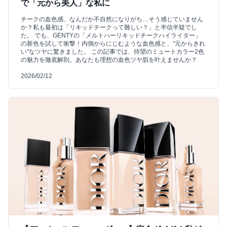
で「元から美人」な私に
チークの血色感、なんだか不自然になりがち…そう感じていません
か？私も最初は「リキッドチークって難しい？」と半信半疑でし
た。 でも、GENTYの「メルトハーリキッドチークハイライター」
の新色を試して衝撃！内側からにじむような血色感と、"元からきれ
い"なツヤに驚きました。 この記事では、待望のミュートカラー2色
の魅力を徹底解剖。あなたも理想の血色ツヤ肌を叶えませんか？
2026/02/12