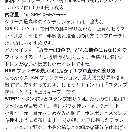
価格:
本体（ケース・パフ付）9,900円（税込）／レフィ
ル（パフ付）8,800円（税込）
内容量:
15g SPF50+/PA++++
シリーズ最高峰のインテリジェントは、強力な
SPF50+/PA++++で日中の肌を守りながら、上質なセミマ
ット肌を叶えます。年齢肌と混合肌の両方にアプローチし
たい方におすすめです。
どのタイプも
「カラーは1色で、どんな肌色にもなじんで
フィットする」
という特長があります。色選びに悩むス
トレスがないのは嬉しいポイントですね！
HARIファンデを最大限に活かす！プロ直伝の塗り方
せっかくのHARIファンデーション、最大限に効果を引き
出す塗り方を知っておきましょう！ポイントは「スタンプ
塗り」と「引き上げキープ」です。
STEP1：ポンポンとスタンプ塗り
1回あたりの使用量は1
プッシュが目安です。 専用パフを使い、あご先〜耳下、
小鼻〜耳元、目元～こめかみの順で、ポンポンとスタンプ
を押すように塗布します。 その後、パフに残ったファン
デーションで額や、小鼻の脇などの細かな部分を仕上げて