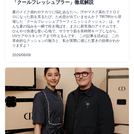
「クールフレッシュブラー」徹底解説
夏のメイク崩れやテカリに悩むあなたへ。汗やマスク蒸れでドロド
ロになった肌を見るたび、ため息が出ていませんか？ TIRTIRから登
場した「クールフレッシュブラーフィニッシュクッション」は、そ
んな夏の悩みを一瞬で吹き飛ばす、まさに新常識のアイテムです。
ひんやり快適な使い心地で、サラサラ肌を長時間キープしながら、
UVケアやスキンケアまで叶えるんです。 この記事を読めば、この
革命的なクッションの魅力と、私が実際に感じた驚きの効果がわか
りますよ！
2026/06/08