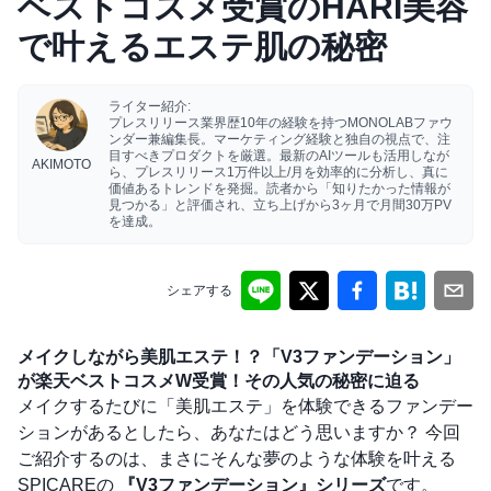
ベストコスメ受賞のHARI美容
で叶えるエステ肌の秘密
ライター紹介:
プレスリリース業界歴10年の経験を持つMONOLABファウ
ンダー兼編集長。マーケティング経験と独自の視点で、注
目すべきプロダクトを厳選。最新のAIツールも活用しなが
AKIMOTO
ら、プレスリリース1万件以上/月を効率的に分析し、真に
価値あるトレンドを発掘。読者から「知りたかった情報が
見つかる」と評価され、立ち上げから3ヶ月で月間30万PV
を達成。
シェアする
メイクしながら美肌エステ！？「V3ファンデーション」
が楽天ベストコスメW受賞！その人気の秘密に迫る
メイクするたびに「美肌エステ」を体験できるファンデー
ションがあるとしたら、あなたはどう思いますか？ 今回
ご紹介するのは、まさにそんな夢のような体験を叶える
SPICAREの
『V3ファンデーション』シリーズ
です。