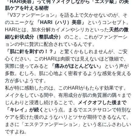
「HARI美容」って何？メイクしながら「エステ級」の美
肌ケアを叶える秘密
『V3ファンデーション』を語る上で欠かせないのが、そ
のユニークな
「HARI（ハリ）美容」
というコンセプト。
HARIとは、加水分解カイメンやシリカといった
天然の微
細な針状成分（整肌成分）
のこと。これがファンデーシ
ョンの中に贅沢に配合されているんです。
「肌に針を刺すの！？」
と驚くかもしれませんが、ご安
心ください。このHARIは肉眼では見えないほど微細で、
実際に使ってみると
「痛みがほとんどない」
という声が
多数。むしろ、肌に心地よく密着するような感覚を覚える
方が多いようです。
私が特に感動したのは、このHARIがもたらす効果です。
メイクをしている間中、有用成分が肌の角質層の隅々まで
じんわりと浸透し続けることで、
メイクオフした後まで
「キレイ」が続く
という点。まるでエステサロンで特別な
ケアを受けた後のようなハリとツヤが期待できるなんて、
まさに「エステファンデーション」という名にふさわしい
ですよね。