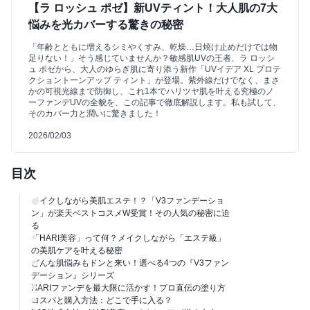
【ラ ロッシュ ポゼ】新UVティント！大人肌の7大
悩みを光カバーする驚きの秘密
「年齢とともに増えるシミやくすみ、乾燥…日焼け止めだけでは物
足りない！」そう感じていませんか？敏感肌UVの王者、ラ ロッシ
ュ ポゼから、大人のゆらぎ肌に寄り添う新作「UVイデア XL プロテ
クショントーンアップ ティント」が登場。紫外線だけでなく、まさ
かの可視光線まで防御し、これ1本でハリツヤ肌を叶える究極のノ
ーファンデUVの全貌を、この記事で徹底解説します。私も試して、
そのカバー力と潤いに驚きました！
2026/02/03
目次
メイクしながら美肌エステ！？「V3ファンデーショ
ン」が楽天ベストコスメW受賞！その人気の秘密に迫
る
「HARI美容」って何？メイクしながら「エステ級」
の美肌ケアを叶える秘密
どんな肌悩みもドンと来い！選べる4つの『V3ファン
デーション』シリーズ
HARIファンデを最大限に活かす！プロ直伝の塗り方
コスパと購入方法：どこで手に入る？