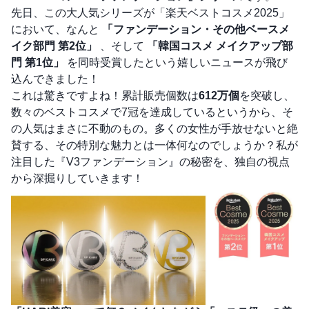
先日、この大人気シリーズが「楽天ベストコスメ2025」
において、なんと
「ファンデーション・その他ベースメ
イク部門 第2位」
、そして
「韓国コスメ メイクアップ部
門 第1位」
を同時受賞したという嬉しいニュースが飛び
込んできました！
これは驚きですよね！累計販売個数は
612万個
を突破し、
数々のベストコスメで7冠を達成しているというから、そ
の人気はまさに不動のもの。多くの女性が手放せないと絶
賛する、その特別な魅力とは一体何なのでしょうか？私が
注目した『V3ファンデーション』の秘密を、独自の視点
から深掘りしていきます！