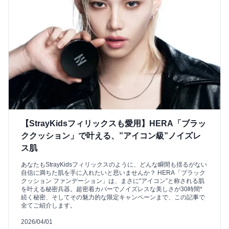
【StrayKidsフィリックスも愛用】HERA「ブラッ
ククッション」で叶える、”アイコン級”ノイズレ
ス肌
あなたもStrayKidsフィリックスのように、どんな瞬間も揺るがない
自信に満ちた肌を手に入れたいと思いませんか？ HERA「ブラック
クッション ファンデーション」は、まさに“アイコン”と称される肌
を叶える秘密兵器。超密着カバーでノイズレスな美しさが30時間*
続く秘密、そしてその魅力的な限定キャンペーンまで、この記事で
全てご紹介します。
2026/04/01