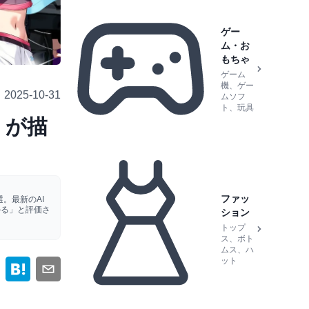
ゲー
ム・お
もちゃ
ゲーム
機、ゲー
2025-10-31
ムソフ
ト、玩具
』が描
ファッ
。最新のAI
かる」と評価さ
ション
トップ
ス、ボト
ムス、ハ
ット