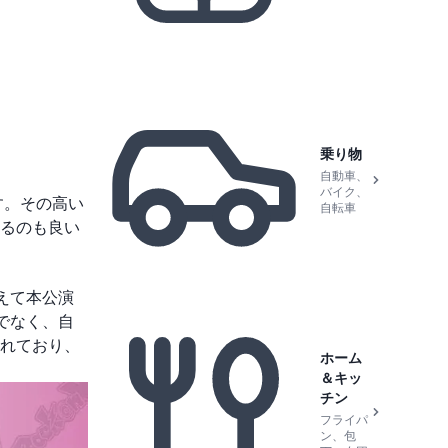
乗り物
自動車、
バイク、
す。その高い
自転車
るのも良い
えて本公演
でなく、自
れており、
ホーム
＆キッ
チン
フライパ
ン、包