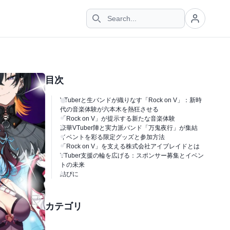
目次
VTuberと生バンドが織りなす「Rock on V」：新時
代の音楽体験が六本木を熱狂させる
「Rock on V」が提示する新たな音楽体験
豪華VTuber陣と実力派バンド「万鬼夜行」が集結
イベントを彩る限定グッズと参加方法
「Rock on V」を支える株式会社アイブレイドとは
VTuber支援の輪を広げる：スポンサー募集とイベン
トの未来
結びに
カテゴリ