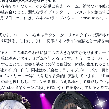
時代の音楽体験が六本木を熱狂させる
ルな存在でありながら、その活動は音楽、ゲーム、雑談など多岐
色の組み合わせで、新たなライブエンターテインメントを創出す
2月13日（土）には、六本木のライブハウス「unravel tokyo」
演
です。バーチャルなキャラクターが、リアルタイムで演奏さ
り広げる。これはまさに、従来のオンライン配信とは一線を画
すると、この組み合わせには二つの大きな魅力があります。一
や表現に深みとダイナミズムを与える点です。もう一つは、バー
共有することで、観客と演者との間に強烈な一体感が生まれるこ
社アイブレイド。同社は株式会社ミラティブグループの一員とし
Tuber/ストリーマー等）の活動を多角的に支援しています。「Rock
erの夢を後押しし、ファンの期待に応える場として機能してい
VTuber音楽シーンにおける確かな存在感を示していると見