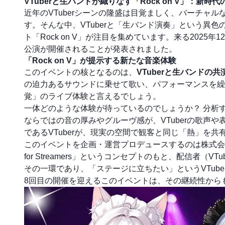
VTuberと生バンドが織りなす「Rock on V」：新
近年のVTuberシーンの隆盛は目覚ましく、バーチャ
す。そんな中、VTuberと「生バンド演奏」という異
ト「Rock on V」が注目を集めています。来る2025年1
公演が開催されることが発表されました。
「Rock on V」が提示する新たな音楽体験
このイベントの核となるのは、
VTuberと生バンドの共
の迫力あるサウンドに乗せて歌い、パフォーマンスを繰
覚」のライブ体験と言えるでしょう。
一体どのような体験が待っているのでしょうか？ 分析
ならではの音の厚みやグルーヴ感が、VTuberの歌声
であるVTuberが、現実の空間で観客と同じ「熱」を
このイベントを企画・運営プロデュースするのは株式会
for Streamers」というコンセプトのもと、配信者（V
その一環であり、「ステージに立ちたい」というVTub
8回目の開催を迎えるこのイベントは、その継続性からも