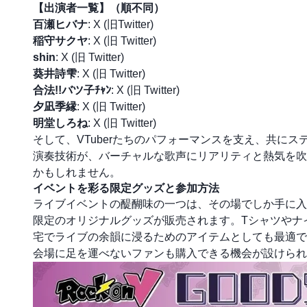
【出演者一覧】（順不同）
百瀬ヒバナ
:
X (旧Twitter)
稲守サクヤ
:
X (旧 Twitter)
shin
:
X (旧 Twitter)
葵井詩雫
:
X (旧 Twitter)
合法!!バツ子ﾁｬﾝ
:
X (旧 Twitter)
夕凪季縁
:
X (旧 Twitter)
明堂しろね
:
X (旧 Twitter)
そして、VTuberたちのパフォーマンスを支え、共に
演奏技術が、バーチャルな歌声にリアリティと熱気を吹
かもしれません。
イベントを彩る限定グッズと参加方法
ライブイベントの醍醐味の一つは、その場でしか手に入ら
限定のオリジナルグッズが販売されます。Tシャツやナ
宅でライブの余韻に浸るためのアイテムとしても最適で
会場に足を運べないファンも購入できる機会が設けられ