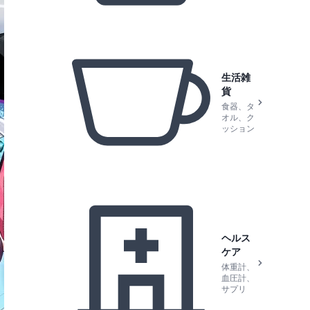
生活雑
貨
食器、タ
オル、ク
ッション
ヘルス
ケア
体重計、
血圧計、
サプリ