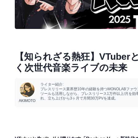
【知られざる熱狂】VTuberと
く次世代音楽ライブの未来
ライター紹介:
プレスリリース業界歴10年の経験を持つMONOLABフ
ツールも活用しながら、プレスリリース1万件以上/月を
れ、立ち上げから3ヶ月で月間30万PVを達成。
AKIMOTO