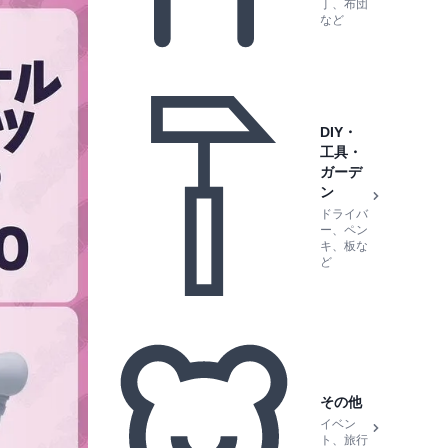
丁、布団
など
DIY・
工具・
ガーデ
ン
ドライバ
ー、ペン
キ、板な
ど
その他
イベン
ト、旅行