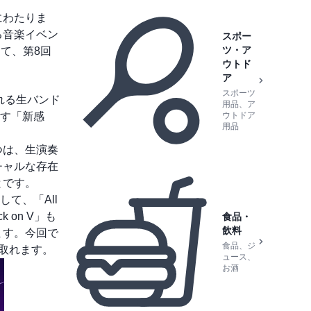
にわたりま
る音楽イベン
スポー
ツ・ア
にて、第8回
ウトド
ア
スポーツ
れる生バンド
用品、ア
す「新感
ウトドア
用品
つは、生演奏
チャルな存在
とです。
て、「All
 on V」も
食品・
飲料
ます。今回で
食品、ジ
て取れます。
ュース、
お酒