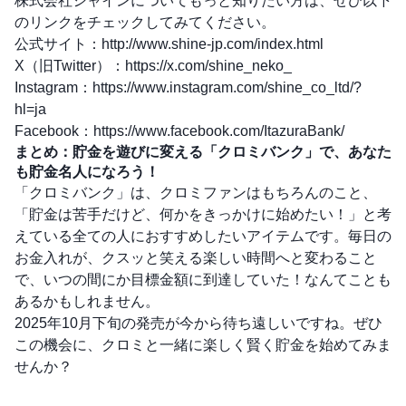
株式会社シャインについてもっと知りたい方は、ぜひ以下
のリンクをチェックしてみてください。
公式サイト：
http://www.shine-jp.com/index.html
X（旧Twitter）：
https://x.com/shine_neko_
Instagram：
https://www.instagram.com/shine_co_ltd/?
hl=ja
Facebook：
https://www.facebook.com/ItazuraBank/
まとめ：貯金を遊びに変える「クロミバンク」で、あなた
も貯金名人になろう！
「クロミバンク」は、クロミファンはもちろんのこと、
「貯金は苦手だけど、何かをきっかけに始めたい！」と考
えている全ての人におすすめしたいアイテムです。毎日の
お金入れが、クスッと笑える楽しい時間へと変わること
で、いつの間にか目標金額に到達していた！なんてことも
あるかもしれません。
2025年10月下旬の発売が今から待ち遠しいですね。ぜひ
この機会に、クロミと一緒に楽しく賢く貯金を始めてみま
せんか？