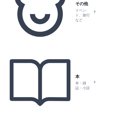
その他
イベン
ト、旅行
など
本
本・雑
誌・小説