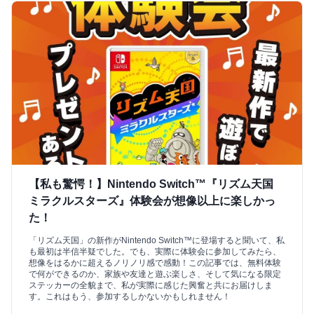
【私も驚愕！】Nintendo Switch™『リズム天国
ミラクルスターズ』体験会が想像以上に楽しかっ
た！
「リズム天国」の新作がNintendo Switch™に登場すると聞いて、私
も最初は半信半疑でした。でも、実際に体験会に参加してみたら、
想像をはるかに超えるノリノリ感で感動！この記事では、無料体験
で何ができるのか、家族や友達と遊ぶ楽しさ、そして気になる限定
ステッカーの全貌まで、私が実際に感じた興奮と共にお届けしま
す。これはもう、参加するしかないかもしれません！