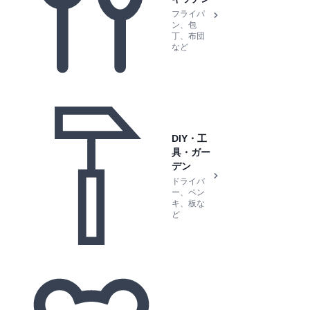
フライパ
ン、包
丁、布団
など
DIY・工
具・ガー
デン
ドライバ
ー、ペン
キ、板な
ど