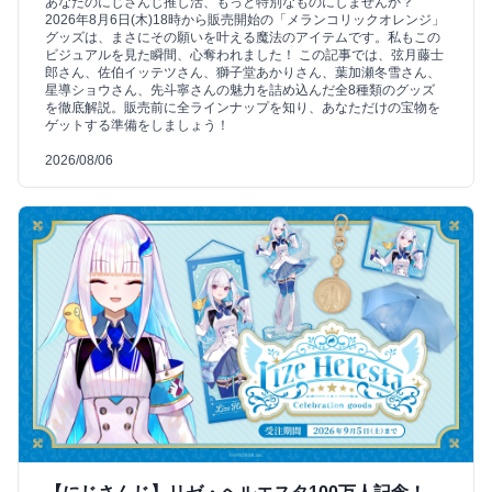
あなたのにじさんじ推し活、もっと特別なものにしませんか？
2026年8月6日(木)18時から販売開始の「メランコリックオレンジ」
グッズは、まさにその願いを叶える魔法のアイテムです。私もこの
ビジュアルを見た瞬間、心奪われました！ この記事では、弦月藤士
郎さん、佐伯イッテツさん、獅子堂あかりさん、葉加瀬冬雪さん、
星導ショウさん、先斗寧さんの魅力を詰め込んだ全8種類のグッズ
を徹底解説。販売前に全ラインナップを知り、あなただけの宝物を
ゲットする準備をしましょう！
2026/08/06