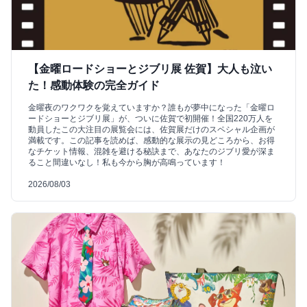
【金曜ロードショーとジブリ展 佐賀】大人も泣い
た！感動体験の完全ガイド
金曜夜のワクワクを覚えていますか？誰もが夢中になった「金曜ロ
ードショーとジブリ展」が、ついに佐賀で初開催！全国220万人を
動員したこの大注目の展覧会には、佐賀展だけのスペシャル企画が
満載です。この記事を読めば、感動的な展示の見どころから、お得
なチケット情報、混雑を避ける秘訣まで、あなたのジブリ愛が深ま
ること間違いなし！私も今から胸が高鳴っています！
2026/08/03