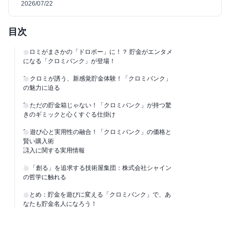
2026/07/22
目次
クロミがまさかの「ドロボー」に！？ 貯金がエンタメ
になる「クロミバンク」が登場！
1. クロミが誘う、新感覚貯金体験！「クロミバンク」
の魅力に迫る
2. ただの貯金箱じゃない！「クロミバンク」が持つ驚
きのギミックと心くすぐる仕掛け
3. 遊び心と実用性の融合！「クロミバンク」の価格と
賢い購入術
購入に関する実用情報
4. 「創る」を追求する技術屋集団：株式会社シャイン
の哲学に触れる
まとめ：貯金を遊びに変える「クロミバンク」で、あ
なたも貯金名人になろう！