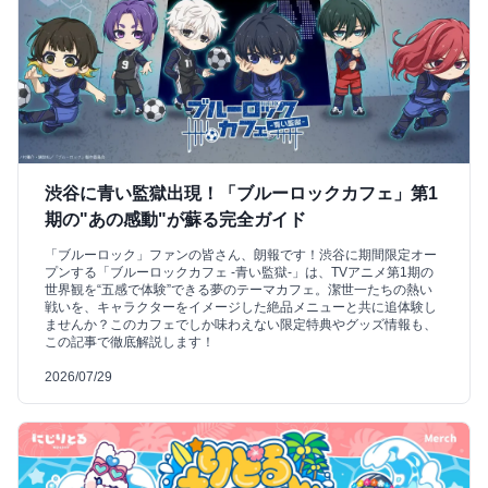
渋谷に青い監獄出現！「ブルーロックカフェ」第1
期の"あの感動"が蘇る完全ガイド
「ブルーロック」ファンの皆さん、朗報です！渋谷に期間限定オー
プンする「ブルーロックカフェ -青い監獄-」は、TVアニメ第1期の
世界観を“五感で体験”できる夢のテーマカフェ。潔世一たちの熱い
戦いを、キャラクターをイメージした絶品メニューと共に追体験し
ませんか？このカフェでしか味わえない限定特典やグッズ情報も、
この記事で徹底解説します！
2026/07/29