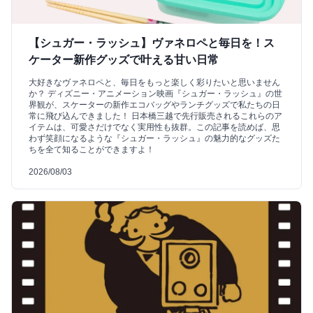
【シュガー・ラッシュ】ヴァネロペと毎日を！ス
ケーター新作グッズで叶える甘い日常
大好きなヴァネロペと、毎日をもっと楽しく彩りたいと思いません
か？ ディズニー・アニメーション映画『シュガー・ラッシュ』の世
界観が、スケーターの新作エコバッグやランチグッズで私たちの日
常に飛び込んできました！ 日本橋三越で先行販売されるこれらのア
イテムは、可愛さだけでなく実用性も抜群。この記事を読めば、思
わず笑顔になるような『シュガー・ラッシュ』の魅力的なグッズた
ちを全て知ることができますよ！
2026/08/03