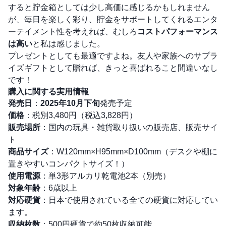
すると貯金箱としては少し高価に感じるかもしれません
が、毎日を楽しく彩り、貯金をサポートしてくれるエンタ
ーテイメント性を考えれば、むしろ
コストパフォーマンス
は高い
と私は感じました。
プレゼントとしても最適ですよね。友人や家族へのサプラ
イズギフトとして贈れば、きっと喜ばれること間違いなし
です！
購入に関する実用情報
発売日
：
2025年10月下旬
発売予定
価格
：税別3,480円（税込3,828円）
販売場所
：国内の玩具・雑貨取り扱いの販売店、販売サイ
ト
商品サイズ
：W120mm×H95mm×D100mm（デスクや棚に
置きやすいコンパクトサイズ！）
使用電源
：単3形アルカリ乾電池2本（別売）
対象年齢
：6歳以上
対応硬貨
：日本で使用されている全ての硬貨に対応してい
ます。
収納枚数
：500円硬貨で約50枚収納可能。