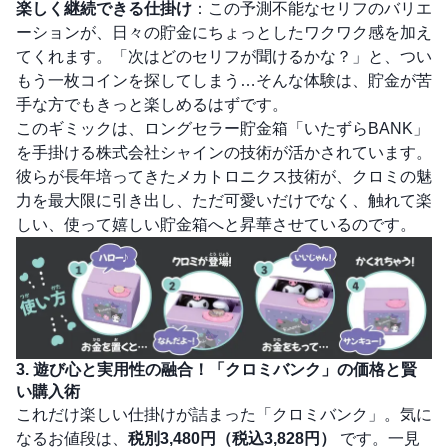
楽しく継続できる仕掛け
：この予測不能なセリフのバリエ
ーションが、日々の貯金にちょっとしたワクワク感を加え
てくれます。「次はどのセリフが聞けるかな？」と、つい
もう一枚コインを探してしまう…そんな体験は、貯金が苦
手な方でもきっと楽しめるはずです。
このギミックは、ロングセラー貯金箱「いたずらBANK」
を手掛ける株式会社シャインの技術が活かされています。
彼らが長年培ってきたメカトロニクス技術が、クロミの魅
力を最大限に引き出し、ただ可愛いだけでなく、触れて楽
しい、使って嬉しい貯金箱へと昇華させているのです。
3. 遊び心と実用性の融合！「クロミバンク」の価格と賢
い購入術
これだけ楽しい仕掛けが詰まった「クロミバンク」。気に
なるお値段は、
税別3,480円（税込3,828円）
です。一見