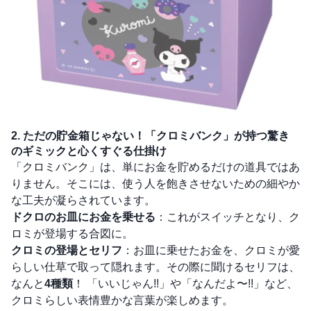
2. ただの貯金箱じゃない！「クロミバンク」が持つ驚き
のギミックと心くすぐる仕掛け
「クロミバンク」は、単にお金を貯めるだけの道具ではあ
りません。そこには、使う人を飽きさせないための細やか
な工夫が凝らされています。
ドクロのお皿にお金を乗せる
：これがスイッチとなり、ク
ロミが登場する合図に。
クロミの登場とセリフ
：お皿に乗せたお金を、クロミが愛
らしい仕草で取って隠れます。その際に聞けるセリフは、
なんと
4種類
！ 「いいじゃん!!」や「なんだよ〜!!」など、
クロミらしい表情豊かな言葉が楽しめます。