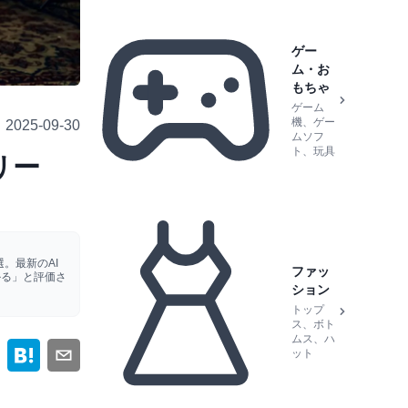
ゲー
ム・お
もちゃ
ゲーム
機、ゲー
2025-09-30
ムソフ
ト、玩具
リー
。最新のAI
ファッ
かる」と評価さ
ション
トップ
ス、ボト
ムス、ハ
ット