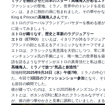
ミラノを熱狂させた日本のスター！髙橋海人が彩るエトロ
ファッションの聖地、ミラノ。世界中のトレンドを左右
ン」は、まさに熱狂の渦に包まれました。その華やかな
King & Princeの
髙橋海人さん
です。
エトロのグローバルブランドアンバサダーを務める彼が
に迫ってみましょう。
エトロが織りなす、歴史と革新のラグジュアリー
エトロ（ETRO）
といえば、イタリアが誇るラグジュア
ブランドの顔とも言えるアイコニックなモチーフですよ
エトロは、クラシックな美意識を大切にしつつ、常に革
ィンチェンツォ氏の手腕により、唯一無二の世界観を築
語を語るようなデザインがエトロの真骨頂だと私は感じ
髙橋海人、ミラノで放つ“気品と創造性”
現地時間
2025年9月24日（水）午後7時
。ミラノの中心
た。今回で
3回目のファッションショー参加
となり、そ
も節目の瞬間でした。
彼が纏っていたのは、エトロ2025秋冬メンズコレクシ
ストとは、ボタンが2列に配されたクラシカルなデザイ
が、彼の持つ華やかさと見事に調和していました。まる