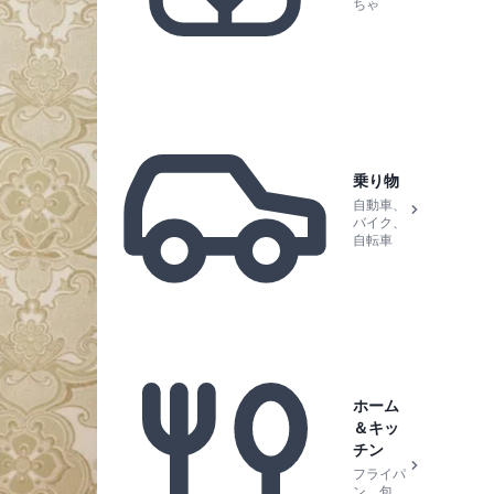
ちゃ
乗り物
自動車、
バイク、
自転車
ホーム
＆キッ
チン
フライパ
ン、包