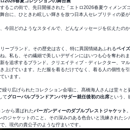
2026春夏コレクションの舞台裏
するこの街で、先日開催された「エトロ2026春夏ウィメンズ
舞台に、ひときわ眩しい輝きを放つ日本人セレブリティの姿が
、今回どのようなスタイルで、どんなメッセージを伝えたのか
リーブランド。その歴史は古く、特に異国情緒あふれる
ペイ
ね。私も、その繊細で美しいデザインにはいつも心を奪われま
新を追求するブランド。クリエイティブ・ディレクター、マル
き上げています。ただ服を着るだけでなく、着る人の個性を引
ています。
で繰り広げられたコレクション会場に、髙橋海人さんは堂々と
して
グローバルブランドアンバサダー就任後初の出席
という、
ョンから選ばれた
バーガンディーのダブルブレストジャケット
ンのジャケットのこと。その深みのある色合いと洗練されたシ
で、現代の貴公子のような佇まいです。