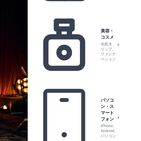
美容・
コスメ
化粧水、
リップ、
ファンデ
ーション
パソコ
ン・ス
マート
フォン
iPhone,
Android,
パソコン