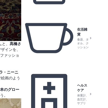
生活雑
貨
食器、タ
オル、ク
んと、
髙橋さ
ッション
デザインを、
ファッショ
ラ・ニーニ
で絵画のよう
ヘルス
本のグロー
ケア
う。
体重計、
血圧計、
サプリ