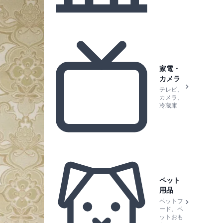
家電・
カメラ
テレビ、
カメラ、
冷蔵庫
ペット
用品
ペットフ
ード、ペ
ットおも