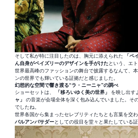
そして私が特に注目したのは、胸元に添えられた
「ペ
ん自身がペイズリーのデザインを手がけた
という、エト
世界最高峰のファッションの舞台で披露するなんて、本
ンの世界でも輝いている証拠だと感じました。
幻想的な空間で響き渡る“ラ・ニーニャ”の調べ
ショーセットは、
「移ろいゆく美の世界」
を映し出す
ャ」
の音楽が会場全体を深く包み込んでいました。そ
でしたね。
世界各国から集まったセレブリティたちとも言葉を交わ
バルアンバサダー
としての役目を堂々と果たしている証