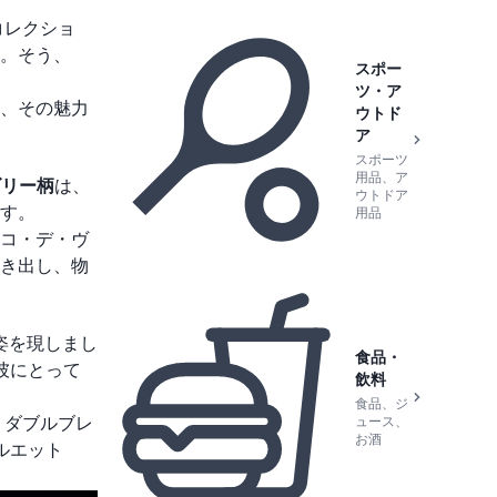
コレクショ
。そう、
スポー
ツ・ア
、その魅力
ウトド
ア
スポーツ
用品、ア
ズリー柄
は、
ウトドア
す。
用品
コ・デ・ヴ
き出し、物
姿を現しまし
食品・
彼にとって
飲料
食品、ジ
。ダブルブレ
ュース、
お酒
ルエット