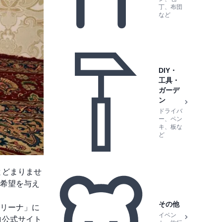
丁、布団
など
DIY・
工具・
ガーデ
ン
ドライバ
ー、ペン
キ、板な
ど
とどまりませ
希望を与え
その他
リーナ」に
イベン
ロ公式サイト