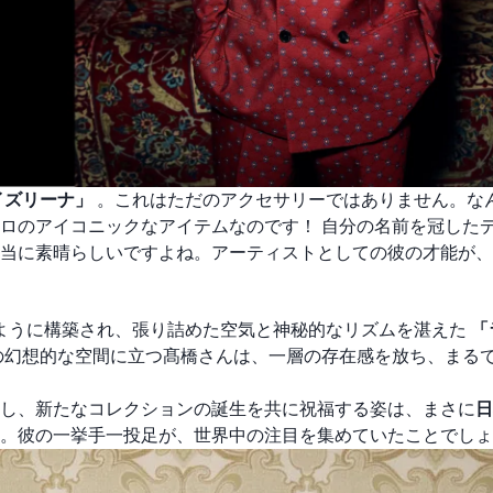
イズリーナ」
。これはただのアクセサリーではありません。な
ロのアイコニックなアイテムなのです！ 自分の名前を冠した
当に素晴らしいですよね。アーティストとしての彼の才能が、
ように構築され、張り詰めた空気と神秘的なリズムを湛えた
「
の幻想的な空間に立つ髙橋さんは、一層の存在感を放ち、まる
し、新たなコレクションの誕生を共に祝福する姿は、まさに
日
。彼の一挙手一投足が、世界中の注目を集めていたことでしょ