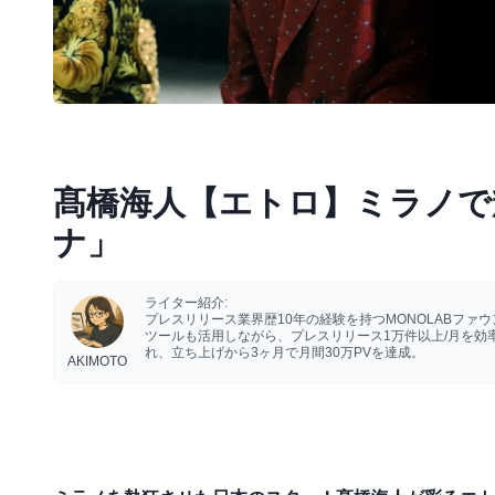
髙橋海人【エトロ】ミラノで
ナ」
ライター紹介:
プレスリリース業界歴10年の経験を持つMONOLABフ
ツールも活用しながら、プレスリリース1万件以上/月を
れ、立ち上げから3ヶ月で月間30万PVを達成。
AKIMOTO