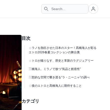
目次
ミラノを熱狂させた日本のスター！髙橋海人が彩る
エトロ2026春夏コレクションの舞台裏
エトロが織りなす、歴史と革新のラグジュアリー
髙橋海人、ミラノで放つ“気品と創造性”
幻想的な空間で響き渡る“ラ・ニーニャ”の調べ
今後のエトロと髙橋海人に期待すること
カテゴリ