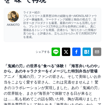
ライター紹介:
プレスリリース業界歴10年の経験を持つMONOLABファウ
ンダー兼編集長。マーケティング経験と独自の視点で、注
目すべきプロダクトを厳選。最新のAIツールも活用しなが
AKIMOTO
ら、プレスリリース1万件以上/月を効率的に分析し、真に
価値あるトレンドを発掘。読者から「知りたかった情報が
見つかる」と評価され、立ち上げから3ヶ月で月間30万PV
を達成。
シェアする
「鬼滅の刃」の世界を“食べる”体験！「海苔弁いちのや」
から、あのキャラクターをイメージした特別弁当が登場
アニメ「鬼滅の刃」ファンの皆さん、そして美味しいお弁
当をこよなく愛する皆さん、これは見逃せませんよ！ 驚
きのコラボレーションが実現しました。あの「鬼滅の刃」
の世界観を、まさか“海苔弁”で体験できる日が来ると
は……私も初めてこの話を聞いた時、胸が高鳴りました！
海苔弁専門店として知られる「海苔弁いちのや」から、ア