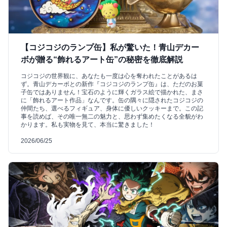
【コジコジのランプ缶】私が驚いた！青山デカー
ボが贈る“飾れるアート缶”の秘密を徹底解説
コジコジの世界観に、あなたも一度は心を奪われたことがあるは
ず。青山デカーボとの新作『コジコジのランプ缶』は、ただのお菓
子缶ではありません！宝石のように輝くガラス絵で描かれた、まさ
に「飾れるアート作品」なんです。缶の隅々に隠されたコジコジの
仲間たち、選べるフィギュア、身体に優しいクッキーまで。この記
事を読めば、その唯一無二の魅力と、思わず集めたくなる全貌がわ
かります。私も実物を見て、本当に驚きました！
2026/06/25