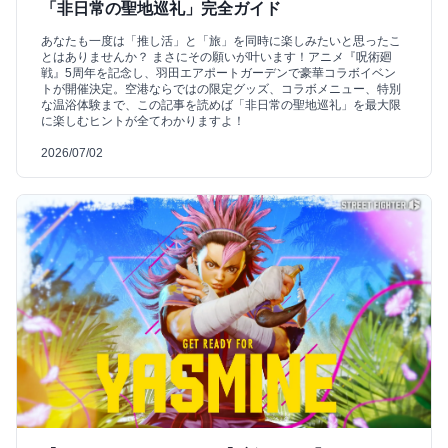
「非日常の聖地巡礼」完全ガイド
あなたも一度は「推し活」と「旅」を同時に楽しみたいと思ったこ
とはありませんか？ まさにその願いが叶います！アニメ『呪術廻
戦』5周年を記念し、羽田エアポートガーデンで豪華コラボイベン
トが開催決定。空港ならではの限定グッズ、コラボメニュー、特別
な温浴体験まで、この記事を読めば「非日常の聖地巡礼」を最大限
に楽しむヒントが全てわかりますよ！
2026/07/02