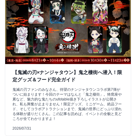
【鬼滅の刃×ナンジャタウン】鬼之棲街へ潜入！限
定グッズ＆フード完全ガイド
鬼滅の刃ファンのみなさん、待望のナンジャタウンコラボ第7弾が
ついに始まります！今回のテーマはなんと「鬼之棲街」。猗窩座や
累など、魅力的な鬼たちのufotable描き下ろしイラストが公開さ
れ、私も興奮が止まりません！限定グッズ、ミニゲーム、絶品フー
ド、そしてコラボアトラクションまで、鬼滅の世界にどっぷり浸れ
る体験が盛りだくさん。この記事を読めば、イベントの全貌と見ど
ころが全てわかりますよ！
2026/07/31