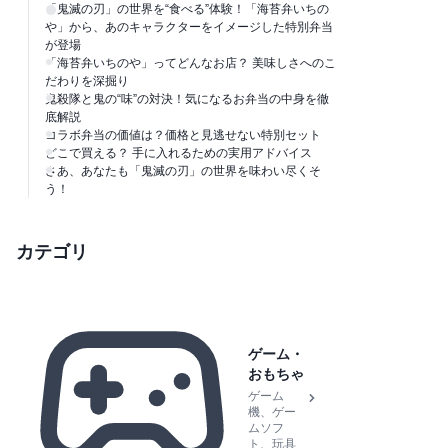
「鬼滅の刃」の世界を“食べる”体験！「海苔弁いちの
や」から、あのキャラクターをイメージした特別弁当
が登場
「海苔弁いちのや」ってどんなお店？ 美味しさへのこ
だわりを深掘り
鬼殺隊と鬼の“味”の対決！気になるお弁当の中身を徹
底解説
コラボ弁当の価値は？価格と見逃せない特別セット
どこで買える？ 手に入れるための実用アドバイス
さあ、あなたも「鬼滅の刃」の世界を味わい尽くそ
う！
カテゴリ
ゲーム・
おもちゃ
ゲーム
機、ゲー
ムソフ
ト、玩具