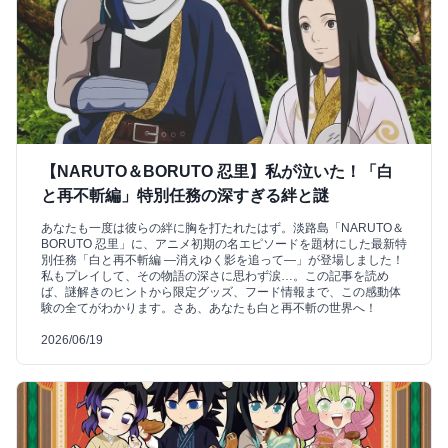
【NARUTO＆BORUTO 忍里】私が泣いた！「白
と再不斬編」特別任務の深すぎる絆と謎
あなたも一度は彼らの絆に胸を打たれたはず。淡路島「NARUTO＆
BORUTO 忍里」に、アニメ初期の名エピソードを題材にした最新特
別任務「白と再不斬編 ―消えゆく影を追って―」が登場しました！
私もプレイして、その物語の深さに思わず涙…。この記事を読め
ば、謎解きのヒントから限定グッズ、フード情報まで、この感動体
験の全てがわかります。さあ、あなたも白と再不斬の世界へ！
2026/06/19