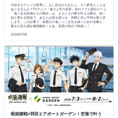
大好きなアニメの世界に、もし自分が入れたら…そう夢見たことは
ありませんか？TVアニメ『逃げ上手の若君』初のリアル脱出ゲーム
「鬼々迫る戦場からの脱出」は、まさにその夢を叶える舞台。刻一
刻と変わる戦況で、あなたは策を巡らせ、仲間と共に平和を取り戻
します。この記事で、命懸けの鬼ごっこを生き抜くための全貌と、
驚きの没入感を徹底解説！さあ、若君の視点で戦場へ！
2026/07/06
呪術廻戦×羽田エアポートガーデン！空港で叶う