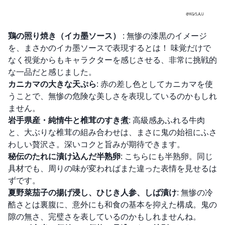
鶏の照り焼き（イカ墨ソース）
: 無惨の漆黒のイメージ
を、まさかのイカ墨ソースで表現するとは！ 味覚だけで
なく視覚からもキャラクターを感じさせる、非常に挑戦的
な一品だと感じました。
カニカマの大きな天ぷら
: 赤の差し色としてカニカマを使
うことで、無惨の危険な美しさを表現しているのかもしれ
ません。
岩手県産・純情牛と椎茸のすき煮
: 高級感あふれる牛肉
と、大ぶりな椎茸の組み合わせは、まさに鬼の始祖にふさ
わしい贅沢さ。深いコクと旨みが期待できます。
秘伝のたれに漬け込んだ半熟卵
: こちらにも半熟卵。同じ
具材でも、周りの味が変わればまた違った表情を見せるは
ずです。
夏野菜茄子の揚げ浸し、ひじき人参、しば漬け
: 無惨の冷
酷さとは裏腹に、意外にも和食の基本を抑えた構成。鬼の
隙の無さ、完璧さを表しているのかもしれませんね。