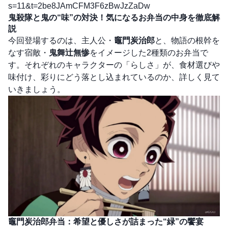
s=11&t=2be8JAmCFM3F6zBwJzZaDw
鬼殺隊と鬼の“味”の対決！気になるお弁当の中身を徹底解
説
今回登場するのは、主人公・
竈門炭治郎
と、物語の根幹を
なす宿敵・
鬼舞辻󠄀無惨
をイメージした2種類のお弁当で
す。それぞれのキャラクターの「らしさ」が、食材選びや
味付け、彩りにどう落とし込まれているのか、詳しく見て
いきましょう。
竈門炭治郎弁当：希望と優しさが詰まった“緑”の饗宴