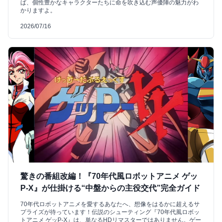
ば、個性豊かなキャラクターたちに命を吹き込む声優陣の魅力がわ
かりますよ。
2026/07/16
驚きの番組改編！『70年代風ロボットアニメ ゲッ
P-X』が仕掛ける“中盤からの主役交代”完全ガイド
70年代ロボットアニメを愛するあなたへ、想像をはるかに超えるサ
プライズが待っています！伝説のシューティング『70年代風ロボッ
トアニメ ゲッP-X』は、単なるHDリマスターではありません。ゲー