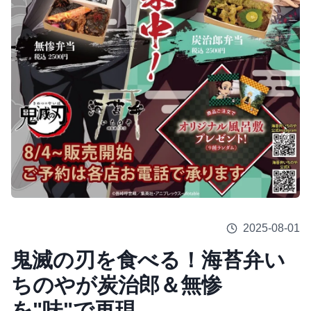
2025-08-01
鬼滅の刃を食べる！海苔弁い
ちのやが炭治郎＆無惨
を"味"で再現