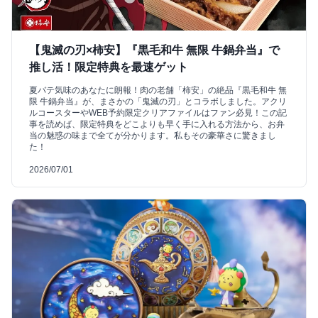
【鬼滅の刃×柿安】『黒毛和牛 無限 牛鍋弁当』で
推し活！限定特典を最速ゲット
夏バテ気味のあなたに朗報！肉の老舗「柿安」の絶品『黒毛和牛 無
限 牛鍋弁当』が、まさかの「鬼滅の刃」とコラボしました。アクリ
ルコースターやWEB予約限定クリアファイルはファン必見！この記
事を読めば、限定特典をどこよりも早く手に入れる方法から、お弁
当の魅惑の味まで全てが分かります。私もその豪華さに驚きまし
た！
2026/07/01