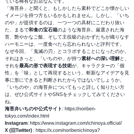
ている稀有なお店なんです。
「海苔弁」と聞くと、もしかしたら素朴でどこか懐かしい
イメージを持つ方もいるかもしれません。しかし、「いち
のや」が提供するのは、一つ一つの具材にこだわり抜い
た、まるで
和食の宝石箱
のような海苔弁。厳選された海
苔、艶やかなご飯、そして主役級のおかずたちが織りなす
ハーモニーは、一度食べたら忘れられないと評判です。
なぜ今回、「鬼滅の刃」とコラボすることになったのか。
それはきっと、「いちのや」が持つ
素材への深い理解
と、
それを
最高の形で表現する技術
が、キャラクターの「個
性」を「味」として再現するという、斬新なアイデアを見
事に形にできると判断されたからではないでしょうか。
「いちのや」の海苔弁についてもっと詳しく知りたい方
は、ぜひ公式サイトやSNSをチェックしてみてください
ね。
海苔弁いちのや公式サイト
:
https://noriben-
tokyo.com/index.html
Instagram
:
https://www.instagram.com/ichinoya.official/
X (旧Twitter)
:
https://x.com/noribenichinoya?