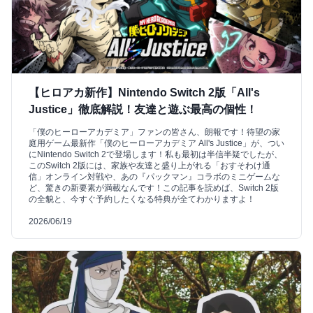
【ヒロアカ新作】Nintendo Switch 2版「All's
Justice」徹底解説！友達と遊ぶ最高の個性！
「僕のヒーローアカデミア」ファンの皆さん、朗報です！待望の家
庭用ゲーム最新作「僕のヒーローアカデミア All's Justice」が、つい
にNintendo Switch 2で登場します！私も最初は半信半疑でしたが、
このSwitch 2版には、家族や友達と盛り上がれる「おすそわけ通
信」オンライン対戦や、あの『パックマン』コラボのミニゲームな
ど、驚きの新要素が満載なんです！この記事を読めば、Switch 2版
の全貌と、今すぐ予約したくなる特典が全てわかりますよ！
2026/06/19