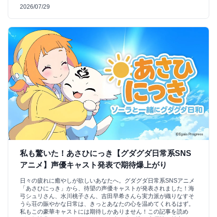
2026/07/29
私も驚いた！あさひにっき【グダグダ日常系SNS
アニメ】声優キャスト発表で期待爆上がり
日々の疲れに癒やしが欲しいあなたへ。グダグダ日常系SNSアニメ
「あさひにっき」から、待望の声優キャストが発表されました！海
弓シュリさん、水川桃子さん、吉田早希さんら実力派が織りなすそ
うら荘の賑やかな日常は、きっとあなたの心を温めてくれるはず。
私もこの豪華キャストには期待しかありません！この記事を読め