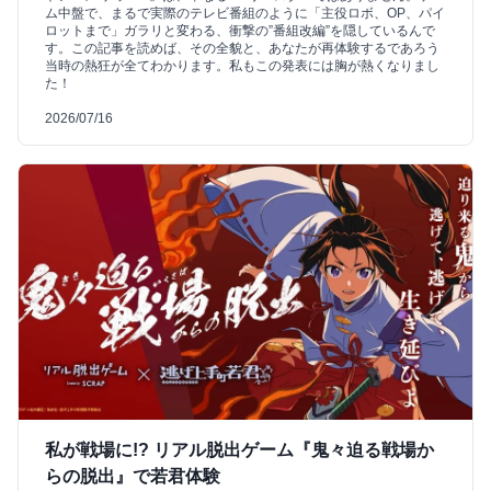
ム中盤で、まるで実際のテレビ番組のように「主役ロボ、OP、パイ
ロットまで」ガラリと変わる、衝撃の”番組改編”を隠しているんで
す。この記事を読めば、その全貌と、あなたが再体験するであろう
当時の熱狂が全てわかります。私もこの発表には胸が熱くなりまし
た！
2026/07/16
私が戦場に!? リアル脱出ゲーム『鬼々迫る戦場か
らの脱出』で若君体験