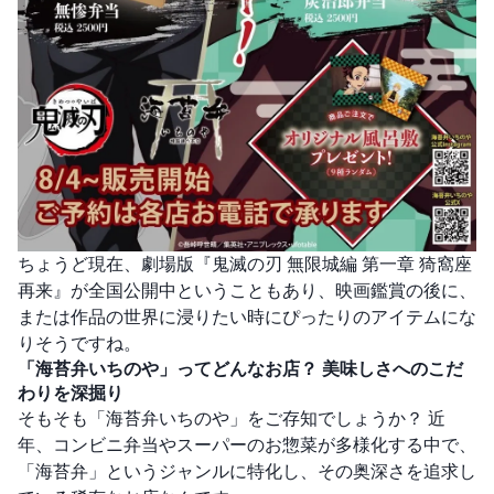
ちょうど現在、劇場版『鬼滅の刃 無限城編 第一章 猗窩座
再来』が全国公開中ということもあり、映画鑑賞の後に、
または作品の世界に浸りたい時にぴったりのアイテムにな
りそうですね。
「海苔弁いちのや」ってどんなお店？ 美味しさへのこだ
わりを深掘り
そもそも「海苔弁いちのや」をご存知でしょうか？ 近
年、コンビニ弁当やスーパーのお惣菜が多様化する中で、
「海苔弁」というジャンルに特化し、その奥深さを追求し