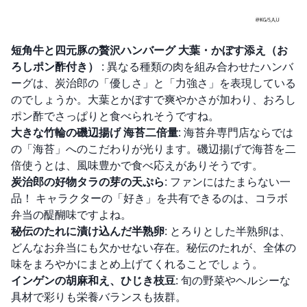
短角牛と四元豚の贅沢ハンバーグ 大葉・かぼす添え（お
ろしポン酢付き）
: 異なる種類の肉を組み合わせたハンバ
ーグは、炭治郎の「優しさ」と「力強さ」を表現している
のでしょうか。大葉とかぼすで爽やかさが加わり、おろし
ポン酢でさっぱりと食べられそうですね。
大きな竹輪の磯辺揚げ 海苔二倍量
: 海苔弁専門店ならでは
の「海苔」へのこだわりが光ります。磯辺揚げで海苔を二
倍使うとは、風味豊かで食べ応えがありそうです。
炭治郎の好物タラの芽の天ぷら
: ファンにはたまらない一
品！ キャラクターの「好き」を共有できるのは、コラボ
弁当の醍醐味ですよね。
秘伝のたれに漬け込んだ半熟卵
: とろりとした半熟卵は、
どんなお弁当にも欠かせない存在。秘伝のたれが、全体の
味をまろやかにまとめ上げてくれることでしょう。
インゲンの胡麻和え、ひじき枝豆
: 旬の野菜やヘルシーな
具材で彩りも栄養バランスも抜群。