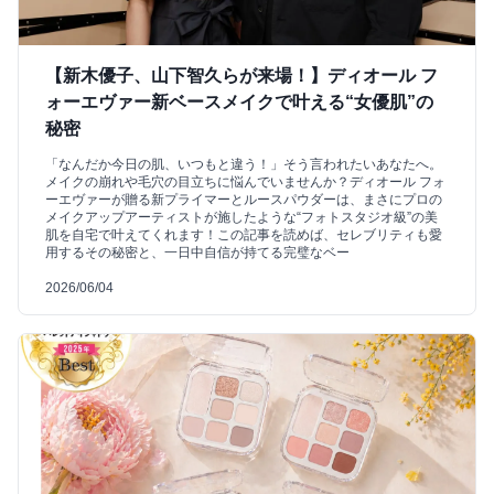
【新木優子、山下智久らが来場！】ディオール フ
ォーエヴァー新ベースメイクで叶える“女優肌”の
秘密
「なんだか今日の肌、いつもと違う！」そう言われたいあなたへ。
メイクの崩れや毛穴の目立ちに悩んでいませんか？ディオール フォ
ーエヴァーが贈る新プライマーとルースパウダーは、まさにプロの
メイクアップアーティストが施したような“フォトスタジオ級”の美
肌を自宅で叶えてくれます！この記事を読めば、セレブリティも愛
用するその秘密と、一日中自信が持てる完璧なベー
2026/06/04