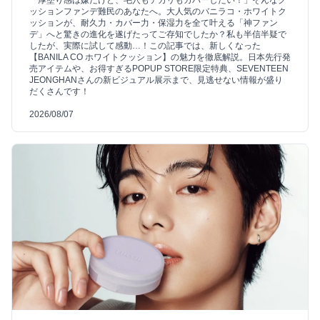
ッションファンデ難民のあなたへ。大人気のバニラコ・ホワイトク
ッションが、耐久力・カバー力・保湿力を全て叶える「神ファン
デ」へと驚きの進化を遂げたってご存知でしたか？私も半信半疑で
したが、実際に試して感動…！この記事では、新しくなった
【BANILA CO ホワイトクッション】の魅力を徹底解説。日本先行発
売アイテムや、お得すぎるPOPUP STORE限定特典、SEVENTEEN
JEONGHANさんの新ビジュアル展示まで、見逃せない情報が盛り
だくさんです！
2026/08/07