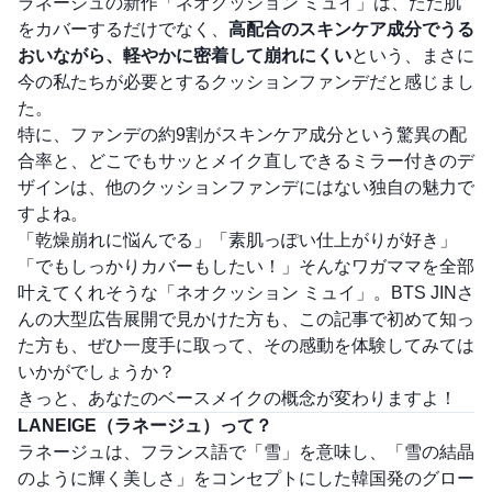
ラネージュの新作「ネオクッション ミュイ」は、ただ肌
をカバーするだけでなく、
高配合のスキンケア成分でうる
おいながら、軽やかに密着して崩れにくい
という、まさに
今の私たちが必要とするクッションファンデだと感じまし
た。
特に、ファンデの約9割がスキンケア成分という驚異の配
合率と、どこでもサッとメイク直しできるミラー付きのデ
ザインは、他のクッションファンデにはない独自の魅力で
すよね。
「乾燥崩れに悩んでる」「素肌っぽい仕上がりが好き」
「でもしっかりカバーもしたい！」そんなワガママを全部
叶えてくれそうな「ネオクッション ミュイ」。BTS JINさ
んの大型広告展開で見かけた方も、この記事で初めて知っ
た方も、ぜひ一度手に取って、その感動を体験してみては
いかがでしょうか？
きっと、あなたのベースメイクの概念が変わりますよ！
LANEIGE（ラネージュ）って？
ラネージュは、フランス語で「雪」を意味し、「雪の結晶
のように輝く美しさ」をコンセプトにした韓国発のグロー