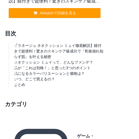
説】鏡付きで超便利！驚きのスキンケア級成分
で「乾燥崩れ知らず肌」を叶える秘密
Amazonで詳細を見る
目次
【ラネージュ ネオクッション ミュイ徹底解説】鏡付
きで超便利！驚きのスキンケア級成分で「乾燥崩れ知
らず肌」を叶える秘密
ネオクッション ミュイって、どんなファンデ？
私が「これは別格！」と思った3つのポイント
気になるカラーバリエーションと価格は？
いつ、どこで買えるの？
まとめ
カテゴリ
ゲーム・