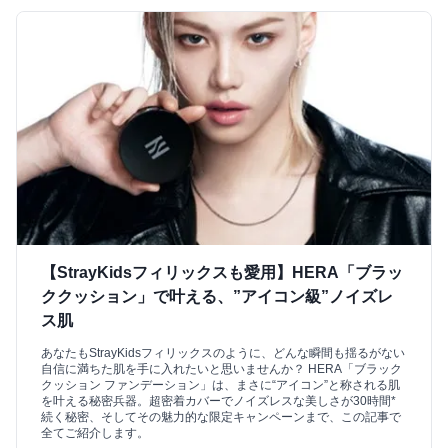
【StrayKidsフィリックスも愛用】HERA「ブラッ
ククッション」で叶える、”アイコン級”ノイズレ
ス肌
あなたもStrayKidsフィリックスのように、どんな瞬間も揺るがない
自信に満ちた肌を手に入れたいと思いませんか？ HERA「ブラック
クッション ファンデーション」は、まさに“アイコン”と称される肌
を叶える秘密兵器。超密着カバーでノイズレスな美しさが30時間*
続く秘密、そしてその魅力的な限定キャンペーンまで、この記事で
全てご紹介します。