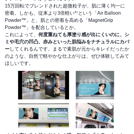
15万回転でブレンドされた超微粒子が、肌に薄く均一に
密着。しかも、従来より3倍軽い*⁷という「Air Balloon
Powder™」と、肌との密着を高める「MagnetGrip
Powder™」を配合しているとか。
これによって、
何度重ねても厚塗り感が出にくいのに、シ
ミや毛穴の凹凸、赤みといった肌悩みをナチュラルにカバ
ー
してくれるんです。まるで素肌が元からキレイだったか
のような、自然で軽やかな仕上がりは、ぜひ体験してみて
ほしいです。