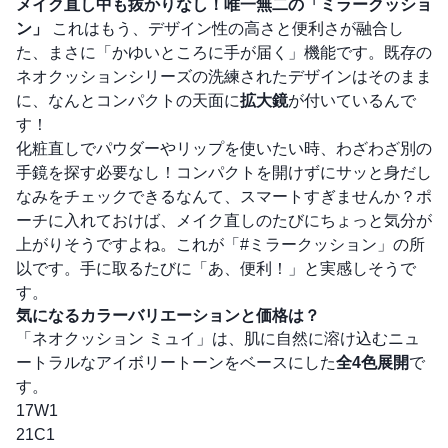
メイク直し中も抜かりなし！唯一無二の「ミラークッショ
ン」
これはもう、デザイン性の高さと便利さが融合し
た、まさに「かゆいところに手が届く」機能です。既存の
ネオクッションシリーズの洗練されたデザインはそのまま
に、なんとコンパクトの天面に
拡大鏡
が付いているんで
す！
化粧直しでパウダーやリップを使いたい時、わざわざ別の
手鏡を探す必要なし！コンパクトを開けずにサッと身だし
なみをチェックできるなんて、スマートすぎませんか？ポ
ーチに入れておけば、メイク直しのたびにちょっと気分が
上がりそうですよね。これが「#ミラークッション」の所
以です。手に取るたびに「あ、便利！」と実感しそうで
す。
気になるカラーバリエーションと価格は？
「ネオクッション ミュイ」は、肌に自然に溶け込むニュ
ートラルなアイボリートーンをベースにした
全4色展開
で
す。
17W1
21C1