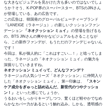
な大きなビジュアルを見かけた方も多いのではないでしょ
うか？そう、K-POP界のスーパースター、BTSのJINさん
が登場している、あの広告です。
この広告は、韓国発のグローバルビューティーブランド
「LANEIGE（ラネージュ）」の新しいクッションファン
デーション
「ネオクッション ミュイ」
の登場を告げるも
の。BTS JINさんの爽やかなビジュアルもさることなが
ら、この新作ファンデが、もうただのファンデじゃないん
です！
今回は、私が個人的に「これはすごい…！」と唸ってしま
った、ラネージュの「ネオクッション ミュイ」の魅力を
深掘りしていきますね。
ネオクッション ミュイって、どんなファンデ？
ラネージュの人気シリーズ「ネオクッション」に仲間入り
した「ネオクッション ミュイ」。第一印象は、
「スキン
ケア成分をぎゅっと詰め込んだ、新世代のつやクッショ
ン！」
といった感じでしょうか。
うるおいをしっかりキープしつつ、驚くほど軽やかでなめ
らかなカバー力があるという触れ込み。しかも、透明感の