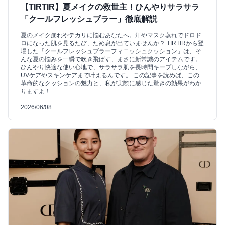
【TIRTIR】夏メイクの救世主！ひんやりサラサラ
「クールフレッシュブラー」徹底解説
夏のメイク崩れやテカリに悩むあなたへ。汗やマスク蒸れでドロド
ロになった肌を見るたび、ため息が出ていませんか？ TIRTIRから登
場した「クールフレッシュブラーフィニッシュクッション」は、そ
んな夏の悩みを一瞬で吹き飛ばす、まさに新常識のアイテムです。
ひんやり快適な使い心地で、サラサラ肌を長時間キープしながら、
UVケアやスキンケアまで叶えるんです。 この記事を読めば、この
革命的なクッションの魅力と、私が実際に感じた驚きの効果がわか
りますよ！
2026/06/08