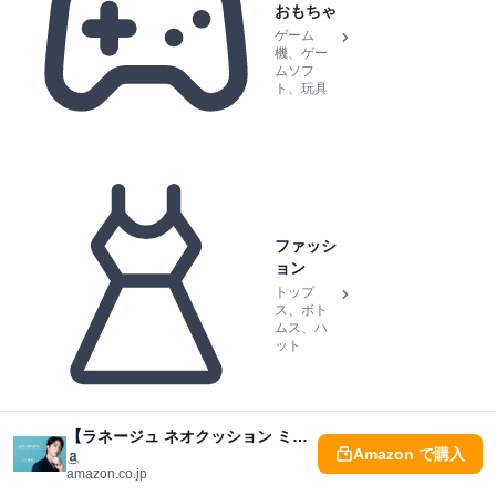
おもちゃ
ゲーム
機、ゲー
ムソフ
ト、玩具
ファッシ
ョン
トップ
ス、ボト
ムス、ハ
ット
【ラネージュ ネオクッション ミュイ徹底解説】鏡付きで超便利！驚きのスキンケア級成分で「乾燥崩れ知らず肌」を叶える秘密
Amazon で購入
amazon.co.jp
スポー