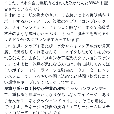
ました。**水を含む整肌うるおい成分がなんと89%**も配
合されているんです。
具体的には、肌の弾力やキメ、うるおいによる透明感をサ
ポートするパンテノール、複数のペプチドコンプレック
ス、ナイアシンアミド、ヒアルロン酸など、まるで高級美
容液のような成分がたっぷり。さらに、肌表面を整えるセ
ラミドNPやスクワランまで入っています。
これを肌にタップするたび、水分やスキンケア成分が角質
層まで浸透してくれるなんて…！メイクしながら肌を労わ
れるなんて、まさに「スキンケア発想のクッションファン
デ」ですよね。乾燥が気になる方には、特に試してみてほ
しいポイントです。ラネージュ独自の「ウォーターロック
システム」で、うるおいを閉じ込めて24時間*⁶乾燥しにく
い環境をキープしてくれるそうですよ。
厚塗り感ゼロ！軽やか密着の秘密
クッションファンデっ
て、重ねると厚ぼったくなりがち…なんてイメージ、あり
ませんか？「ネオクッション ミュイ」は、そこが進化し
ています。ラネージュ独自の技術「エアリーシームレステ
クノロジー™」がすごいんです。