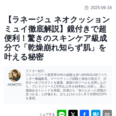
2025-06-16
【ラネージュ ネオクッション
ミュイ徹底解説】鏡付きで超
便利！驚きのスキンケア級成
分で「乾燥崩れ知らず肌」を
叶える秘密
ライター紹介:
プレスリリース業界歴10年の経験を持つMONOLABファウ
ンダー兼編集長。マーケティング経験と独自の視点で、注
目すべきプロダクトを厳選。最新のAIツールも活用しなが
AKIMOTO
ら、プレスリリース1万件以上/月を効率的に分析し、真に
価値あるトレンドを発掘。読者から「知りたかった情報が
見つかる」と評価され、立ち上げから3ヶ月で月間30万PV
を達成。
シェアする