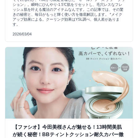
ション」。瞬時にひんやり-1.5℃肌をリセットし、毛穴レスなフレ
ッシュ肌を叶える魔法のアイテムなんです。この記事では、その驚
きの秘密と、毎日がもっと輝く使い方を徹底解説します。 *メイク
アップ効果による。クーリング効果はYSL調べ、個人差がありま
す。
2026/03/04
【ファシオ】今田美桜さんが魅せる！13時間美肌
が続く秘密！BBティントクッション耐久カバー徹