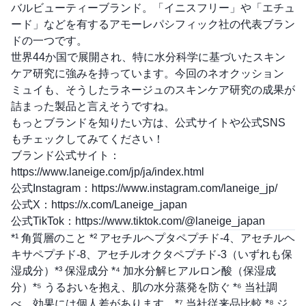
バルビューティーブランド。「イニスフリー」や「エチュ
ード」などを有するアモーレパシフィック社の代表ブラン
ドの一つです。
世界44か国で展開され、特に水分科学に基づいたスキン
ケア研究に強みを持っています。今回のネオクッション
ミュイも、そうしたラネージュのスキンケア研究の成果が
詰まった製品と言えそうですね。
もっとブランドを知りたい方は、公式サイトや公式SNS
もチェックしてみてください！
ブランド公式サイト：
https://www.laneige.com/jp/ja/index.html
公式Instagram：
https://www.instagram.com/laneige_jp/
公式X：
https://x.com/Laneige_japan
公式TikTok：
https://www.tiktok.com/@laneige_japan
*¹ 角質層のこと *² アセチルヘプタペプチド-4、アセチルヘ
キサペプチド-8、アセチルオクタペプチド-3（いずれも保
湿成分）*³ 保湿成分 *⁴ 加水分解ヒアルロン酸（保湿成
分）*⁵ うるおいを抱え、肌の水分蒸発を防ぐ *⁶ 当社調
べ、効果には個人差があります。*⁷ 当社従来品比較 *⁸ ジ