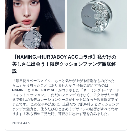
【NAMING.×HURJABOY ACCコラボ】私だけの
美しさに出会う！限定クッションファンデ徹底解
説
「毎日使うベースメイク、もっと気分が上がる特別なものだった
ら…」そう思ったことはありませんか？ 今回ご紹介するのは、
NAMING.とHURJABOY ACCがコラボした「ネーミング レイヤード
フィットクッション」。ただのファンデではなく、アクセサリー感
覚で楽しめるデコレーションケースがセットになった数量限定アイ
テムです。 この記事を読めば、上品なツヤ肌を叶えるクッションフ
ァンデの魅力と、使うたび心ときめくデザインの秘密がすべてわか
ります！私も初めて見た時、可愛さに思わず息を呑みました。
2026/04/09