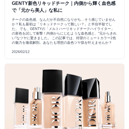
GENTY新色リキッドチーク｜内側から輝く血色感
で「元から美人」な私に
チークの血色感、なんだか不自然になりがち…そう感じていません
か？私も最初は「リキッドチークって難しい？」と半信半疑でし
た。 でも、GENTYの「メルトハーリキッドチークハイライター」
の新色を試して衝撃！内側からにじむような血色感と、"元からきれ
い"なツヤに驚きました。 この記事では、待望のミュートカラー2色
の魅力を徹底解剖。あなたも理想の血色ツヤ肌を叶えませんか？
2026/02/12