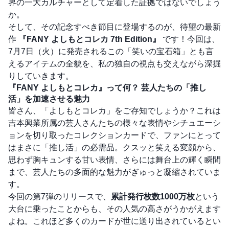
界の一大カルチャーとして定着した証拠ではないでしょう
か。
そして、その記念すべき節目に登場するのが、待望の最新
作
『FANY よしもとコレカ 7th Edition』
です！今回は、
7月7日（火）に発売されるこの「笑いの宝石箱」とも言
えるアイテムの全貌を、私の独自の視点も交えながら深掘
りしていきます。
『FANY よしもとコレカ』って何？ 芸人たちの「推し
活」を加速させる魅力
皆さん、「よしもとコレカ」をご存知でしょうか？これは
吉本興業所属の芸人さんたちの様々な表情やシチュエーシ
ョンを切り取ったコレクションカードで、ファンにとって
はまさに「推し活」の必需品。クスッと笑える変顔から、
思わず胸キュンする甘い表情、さらには舞台上の輝く瞬間
まで、芸人たちの多面的な魅力がぎゅっと凝縮されていま
す。
今回の第7弾のリリースで、
累計発行枚数1000万枚
という
大台に乗ったことからも、その人気の高さがうかがえます
よね。これほど多くのカードが世に送り出されているとい