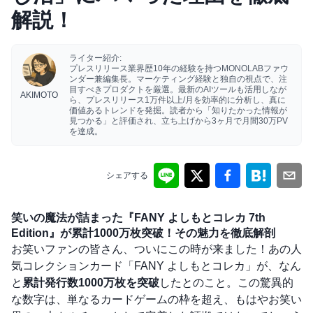
解説！
ライター紹介:
プレスリリース業界歴10年の経験を持つMONOLABファウ
ンダー兼編集長。マーケティング経験と独自の視点で、注
目すべきプロダクトを厳選。最新のAIツールも活用しなが
AKIMOTO
ら、プレスリリース1万件以上/月を効率的に分析し、真に
価値あるトレンドを発掘。読者から「知りたかった情報が
見つかる」と評価され、立ち上げから3ヶ月で月間30万PV
を達成。
シェアする
笑いの魔法が詰まった『FANY よしもとコレカ 7th
Edition』が累計1000万枚突破！その魅力を徹底解剖
お笑いファンの皆さん、ついにこの時が来ました！あの人
気コレクションカード「FANY よしもとコレカ」が、なん
と
累計発行数1000万枚を突破
したとのこと。この驚異的
な数字は、単なるカードゲームの枠を超え、もはやお笑い