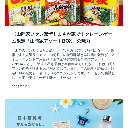
【山岡家ファン驚愕】まさか家で！クレーンゲー
ム限定「山岡家アソートBOX」の魅力
「あのガツンとくる味が恋しい…でもお店に行く時間がない！」朗
報です！人気ラーメン「山岡家」の特製味噌と辛味噌の袋麺が、ア
ミューズメント専用景品「山岡家特製味噌＆辛味噌アソート
2PBOX」として登場！私も最初は半信半疑でしたが、これは山岡家
ファンの夢を叶える逸品だと感じています。この記事を読めば、限
定BOXの魅力と、食べ比べのコツがわかります。ゲーセンで腕試し
し、自宅で至福の一杯を味わいませんか？
2026/08/04