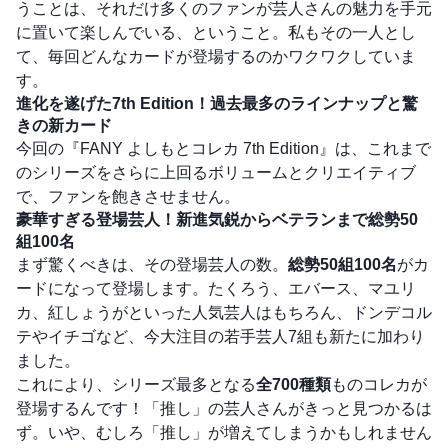
うことは、それだけ多くのファンが芸人さんの魅力を手元
に置いて楽しんでいる、ということ。私もその一人とし
て、毎回どんなカードが登場するのかワクワクしていま
す。
進化を遂げた7th Edition！過去最多のラインナップと驚
きの新カード
今回の『FANY よしもとコレカ 7th Edition』は、これまで
のシリーズをさらに上回るボリュームとクリエイティブ
で、ファンを飽きさせません。
豪華すぎる登場芸人！新進気鋭からベテランまで総勢50
組100名
まず驚くべきは、その登場芸人の数。
総勢50組100名
がカ
ードになって登場します。たくろう、エバース、マユリ
カ、紅しょうがといった人気芸人はもちろん、ドンデコル
テやイチゴなど、今大注目の若手芸人7組も新たに加わり
ました。
これにより、シリーズ最多となる
全700種類
ものコレカが
登場するんです！「推し」の芸人さんがきっと見つかるは
ず。いや、むしろ「推し」が増えてしまうかもしれません