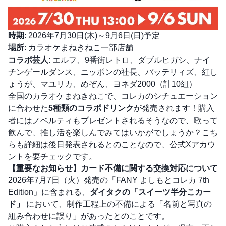
時期
: 2026年7月30日(木)～9月6日(日)予定
場所
: カラオケまねきねこ一部店舗
コラボ芸人
: エルフ、9番街レトロ、ダブルヒガシ、ナイ
チンゲールダンス、ニッポンの社長、バッテリィズ、紅し
ょうが、マユリカ、めぞん、ヨネダ2000（計10組）
全国のカラオケまねきねこで、コレカのシチュエーション
に合わせた
5種類のコラボドリンク
が発売されます！購入
者にはノベルティもプレゼントされるそうなので、歌って
飲んで、推し活を楽しんでみてはいかがでしょうか？こち
らも詳細は後日発表されるとのことなので、公式Xアカウ
ントを要チェックです。
【重要なお知らせ】カード不備に関する交換対応について
2026年7月7日（火）発売の「FANY よしもとコレカ 7th
Edition」に含まれる、
ダイタクの「スイーツ半分こカー
ド」
において、制作工程上の不備による「名前と写真の
組み合わせに誤り」があったとのことです。