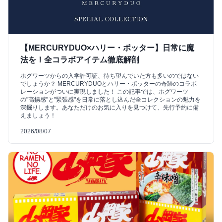
【MERCURYDUO×ハリー・ポッター】日常に魔
法を！全コラボアイテム徹底解剖
ホグワーツからの入学許可証、待ち望んでいた方も多いのではない
でしょうか？ MERCURYDUOとハリー・ポッターの奇跡のコラボ
レーションがついに実現しました！ この記事では、ホグワーツ
の"高揚感"と"緊張感"を日常に落とし込んだ全コレクションの魅力を
深掘りします。あなただけのお気に入りを見つけて、先行予約に備
えましょう！
2026/08/07