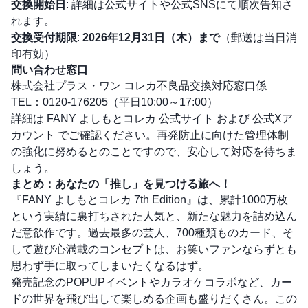
交換開始日
: 詳細は公式サイトや公式SNSにて順次告知さ
れます。
交換受付期限
:
2026年12月31日（木）まで
（郵送は当日消
印有効）
問い合わせ窓口
株式会社プラス・ワン コレカ不良品交換対応窓口係
TEL：0120-176205（平日10:00～17:00）
詳細は
FANY よしもとコレカ 公式サイト
および
公式Xア
カウント
でご確認ください。再発防止に向けた管理体制
の強化に努めるとのことですので、安心して対応を待ちま
しょう。
まとめ：あなたの「推し」を見つける旅へ！
『FANY よしもとコレカ 7th Edition』は、累計1000万枚
という実績に裏打ちされた人気と、新たな魅力を詰め込ん
だ意欲作です。過去最多の芸人、700種類ものカード、そ
して遊び心満載のコンセプトは、お笑いファンならずとも
思わず手に取ってしまいたくなるはず。
発売記念のPOPUPイベントやカラオケコラボなど、カー
ドの世界を飛び出して楽しめる企画も盛りだくさん。この