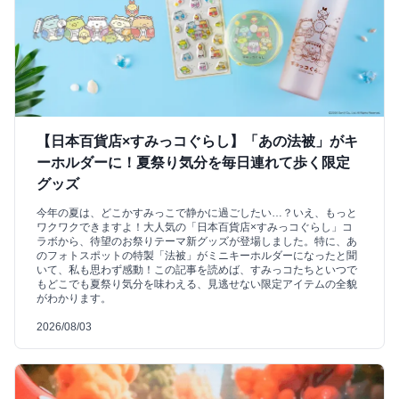
【日本百貨店×すみっコぐらし】「あの法被」がキ
ーホルダーに！夏祭り気分を毎日連れて歩く限定
グッズ
今年の夏は、どこかすみっこで静かに過ごしたい…？いえ、もっと
ワクワクできますよ！大人気の「日本百貨店×すみっコぐらし」コ
ラボから、待望のお祭りテーマ新グッズが登場しました。特に、あ
のフォトスポットの特製「法被」がミニキーホルダーになったと聞
いて、私も思わず感動！この記事を読めば、すみっコたちといつで
もどこでも夏祭り気分を味わえる、見逃せない限定アイテムの全貌
がわかります。
2026/08/03