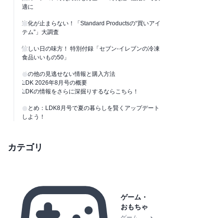
適に
進化が止まらない！「Standard Productsの“買いアイ
テム”」大調査
忙しい日の味方！ 特別付録「セブン-イレブンの冷凍
食品いいもの50」
その他の見逃せない情報と購入方法
LDK 2026年8月号の概要
LDKの情報をさらに深掘りするならこちら！
まとめ：LDK8月号で夏の暮らしを賢くアップデート
しよう！
カテゴリ
ゲーム・
おもちゃ
ゲーム