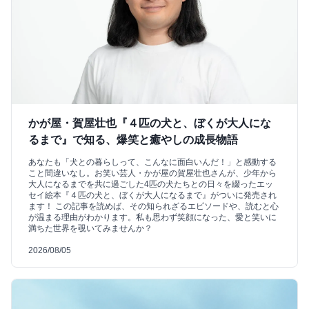
かが屋・賀屋壮也『４匹の犬と、ぼくが大人にな
るまで』で知る、爆笑と癒やしの成長物語
あなたも「犬との暮らしって、こんなに面白いんだ！」と感動する
こと間違いなし。お笑い芸人・かが屋の賀屋壮也さんが、少年から
大人になるまでを共に過ごした4匹の犬たちとの日々を綴ったエッ
セイ絵本『４匹の犬と、ぼくが大人になるまで』がついに発売され
ます！ この記事を読めば、その知られざるエピソードや、読むと心
が温まる理由がわかります。私も思わず笑顔になった、愛と笑いに
満ちた世界を覗いてみませんか？
2026/08/05