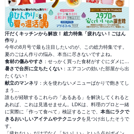
汗だくキッチンから解放！ 総力特集「疲れない！ごはん
作り」
今年の8月号で最も注目したいのが、この総力特集です。
夏のごはん作りの悩み、本当に尽きないですよね。
食材の傷みやすさ
：せっかく買った食材がすぐにダメに…
暑さで台所に立ちたくない
：エアコンの効いた部屋から出
たくない！
献立のマンネリ
：火を使わないメニューばかりで飽きてし
まう…
誰もが経験するこれらの「あるある」を解決してくれると
あれば、これは見逃せません。LDKは、料理のプロと一緒
に実際に「作って食べて」検証することで、
本当にラクで
きるおいしいアイテムやテクニック
を見つけ出したそうで
す。
「疲れない」だけでなく「おいしい」という点がポイン