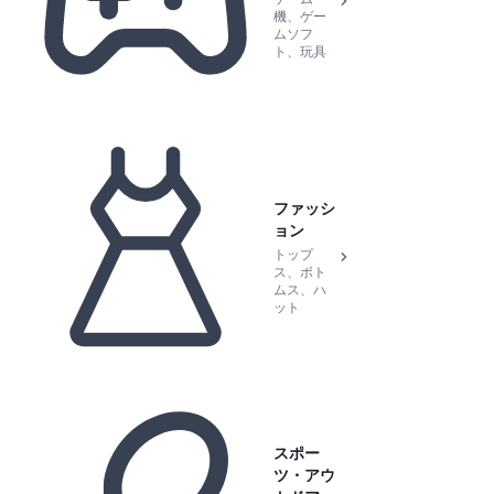
機、ゲー
ムソフ
ト、玩具
ファッシ
ョン
トップ
ス、ボト
ムス、ハ
ット
スポー
ツ・アウ