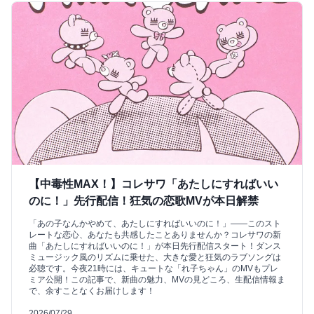
【中毒性MAX！】コレサワ「あたしにすればいい
のに！」先行配信！狂気の恋歌MVが本日解禁
「あの子なんかやめて、あたしにすればいいのに！」――このスト
レートな恋心、あなたも共感したことありませんか？コレサワの新
曲「あたしにすればいいのに！」が本日先行配信スタート！ダンス
ミュージック風のリズムに乗せた、大きな愛と狂気のラブソングは
必聴です。今夜21時には、キュートな「れ子ちゃん」のMVもプレ
ミア公開！この記事で、新曲の魅力、MVの見どころ、生配信情報ま
で、余すことなくお届けします！
2026/07/29