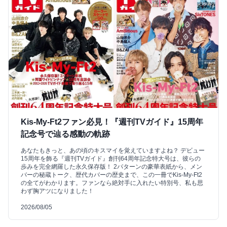
Kis-My-Ft2ファン必見！『週刊TVガイド』15周年
記念号で辿る感動の軌跡
あなたもきっと、あの頃のキスマイを覚えていますよね？ デビュー
15周年を飾る『週刊TVガイド』創刊64周年記念特大号は、彼らの
歩みを完全網羅した永久保存版！ 2パターンの豪華表紙から、メン
バーの秘蔵トーク、歴代カバーの歴史まで、この一冊でKis-My-Ft2
の全てがわかります。ファンなら絶対手に入れたい特別号、私も思
わず胸アツになりました！
2026/08/05