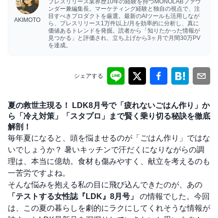
プレスリリース業界歴10年の経験を持つMONOLABファウ
ンダー兼編集長。マーケティング経験と独自の視点で、注
目すべきプロダクトを厳選。最新のAIツールも活用しなが
AKIMOTO
ら、プレスリリース1万件以上/月を効率的に分析し、真に
価値あるトレンドを発掘。読者から「知りたかった情報が
見つかる」と評価され、立ち上げから3ヶ月で月間30万PV
を達成。
シェアする
夏の救世主現る！ LDK8月号で「疲れないごはん作り」か
ら「冷え対策」「スタプロ」まで賢く乗り切る秘訣を徹底
解剖！
毎年夏になると、頭を悩ませるのが「ごはん作り」ではな
いでしょうか？ 暑いキッチンで汗だくになりながらの調
理は、本当に億劫。食材も傷みやすく、献立を考えるのも
一苦労ですよね。
そんな悩みを抱える私の目に飛び込んできたのが、あの
「テストする女性誌『LDK』8月号」
の情報でした。今回
は、この夏の暮らしを劇的にラクにしてくれそうな情報が