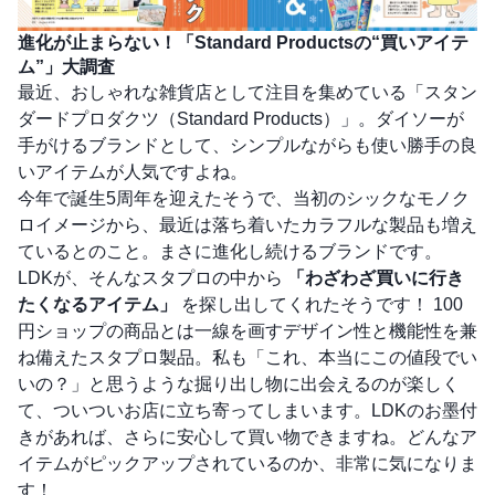
進化が止まらない！「Standard Productsの“買いアイテ
ム”」大調査
最近、おしゃれな雑貨店として注目を集めている「スタン
ダードプロダクツ（Standard Products）」。ダイソーが
手がけるブランドとして、シンプルながらも使い勝手の良
いアイテムが人気ですよね。
今年で誕生5周年を迎えたそうで、当初のシックなモノク
ロイメージから、最近は落ち着いたカラフルな製品も増え
ているとのこと。まさに進化し続けるブランドです。
LDKが、そんなスタプロの中から
「わざわざ買いに行き
たくなるアイテム」
を探し出してくれたそうです！ 100
円ショップの商品とは一線を画すデザイン性と機能性を兼
ね備えたスタプロ製品。私も「これ、本当にこの値段でい
いの？」と思うような掘り出し物に出会えるのが楽しく
て、ついついお店に立ち寄ってしまいます。LDKのお墨付
きがあれば、さらに安心して買い物できますね。どんなア
イテムがピックアップされているのか、非常に気になりま
す！