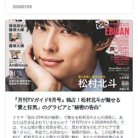
2026/07/29
『月刊TVガイド9月号』独占！松村北斗が魅せる
「愛と狂気」のグラビアと”秘密の告白”
ドラマ「告白-25年目の秘密-」で魅せる松村北斗さんの演技に、あ
なたは引き込まれていませんか？『月刊TVガイド2026年9月号』で
は、そんな彼が愛と狂気を宿した、思わず息をのむグラビアで登
場！さらに、本誌でしか読めない「秘密の告白」も。この記事を読
めば、松村北斗さんの新たな深淵に触れ、あなたの知的好奇心をき