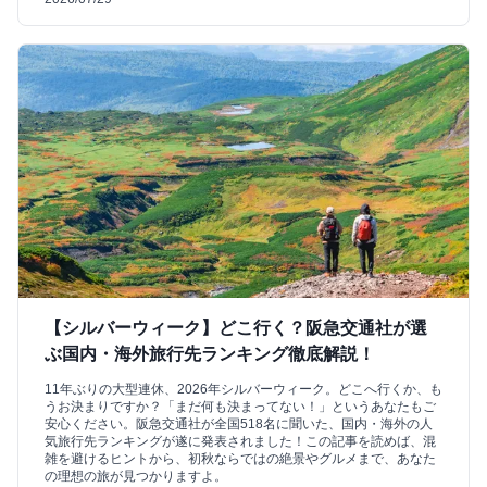
【シルバーウィーク】どこ行く？阪急交通社が選
ぶ国内・海外旅行先ランキング徹底解説！
11年ぶりの大型連休、2026年シルバーウィーク。どこへ行くか、も
うお決まりですか？「まだ何も決まってない！」というあなたもご
安心ください。阪急交通社が全国518名に聞いた、国内・海外の人
気旅行先ランキングが遂に発表されました！この記事を読めば、混
雑を避けるヒントから、初秋ならではの絶景やグルメまで、あなた
の理想の旅が見つかりますよ。