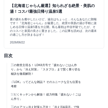
【北海道じゃらん厳選】知られざる絶景・美肌の
湯！コスパ最強日帰り温泉5選
夏の疲れを癒やしたいけど、遠出はちょっと…そんなあなたに朗報
です！『北海道じゃらん』が厳選した、絶景や美肌の湯が手軽に楽
しめる日帰り温泉5選を大公開。私も最初は半信半疑でしたが、そ
のコスパと泉質の良さに驚きました。この記事を読めば、次の週末
の過ごし方が決まるはず！
2026/06/22
目次
夏の救世主現る！ LDK8月号で「疲れないごはん作
り」から「冷え対策」「スタプロ」まで賢く乗り切る
秘訣を徹底解剖！
『LDK』ってどんな雑誌？ そのユニークな立ち位置を
考察
汗だくキッチンから解放！ 総力特集「疲れない！ごは
ん作り」
夏のエアコン冷え対策も万全！「冷え活&温活」で快