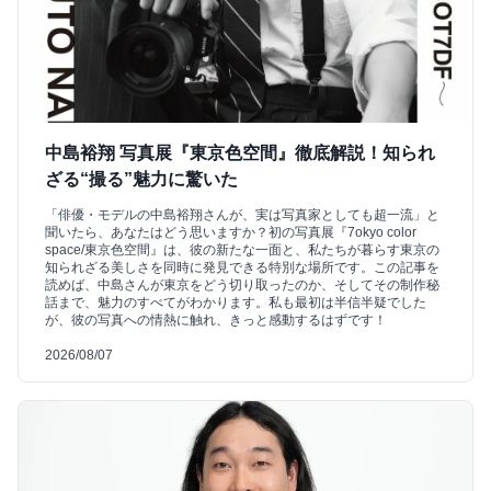
中島裕翔 写真展『東京色空間』徹底解説！知られ
ざる“撮る”魅力に驚いた
「俳優・モデルの中島裕翔さんが、実は写真家としても超一流」と
聞いたら、あなたはどう思いますか？初の写真展『7okyo color
space/東京色空間』は、彼の新たな一面と、私たちが暮らす東京の
知られざる美しさを同時に発見できる特別な場所です。この記事を
読めば、中島さんが東京をどう切り取ったのか、そしてその制作秘
話まで、魅力のすべてがわかります。私も最初は半信半疑でした
が、彼の写真への情熱に触れ、きっと感動するはずです！
2026/08/07