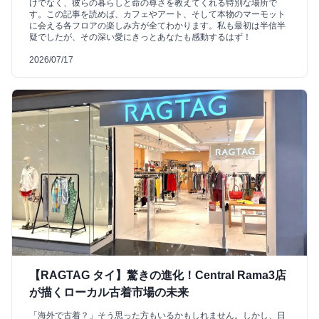
けでなく、彼らの暮らしと命の尊さを教えてくれる特別な場所で
す。この記事を読めば、カフェやアート、そして本物のマーモット
に会える各フロアの楽しみ方が全てわかります。私も最初は半信半
疑でしたが、その深い愛にきっとあなたも感動するはず！
2026/07/17
【RAGTAG タイ】驚きの進化！Central Rama3店
が描くローカル古着市場の未来
「海外で古着？」そう思った方もいるかもしれません。しかし、日