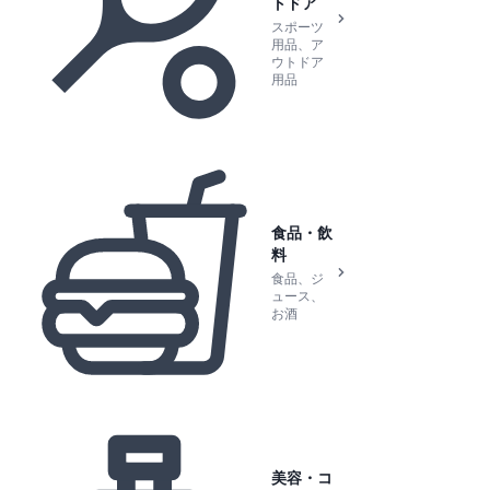
トドア
スポーツ
用品、ア
ウトドア
用品
食品・飲
料
食品、ジ
ュース、
お酒
美容・コ