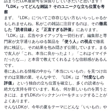
詰まったLDK最新号を深掘りしていきたいと思います！
『LDK』ってどんな雑誌？ そのユニークな立ち位置を考
察
まず、『LDK』についてご存存じない方もいらっしゃるか
もしれませんね。私がこの雑誌に注目するのは、その
徹底
した「読者目線」と「正直すぎる評価」
にあります。
『LDK』は、広告やタイアップを一切行わず、編集部と専
門家が文字通りあらゆる製品を
「使う人」の視点
で徹底
的に検証し、その結果を包み隠さず公開しています。まる
で友人が「これ、本当に良かったよ！」「これはイマイチ
だったな…」と本音で教えてくれるような信頼感があるん
です。
巷にあふれる情報の中から「本当にいいもの」を見つけ出
すのは至難の業。そんな中で、『LDK』は
「忖度なしの
評価」
という独自の立ち位置を確立し、多くの読者から
絶大な支持を得ています。私も、何か新しいものを買うと
きには、まずLDKのバックナンバーをチェックすることが
よくあります。
そんなLDKが、今年の夏をテーマにどんな「いいもの」や