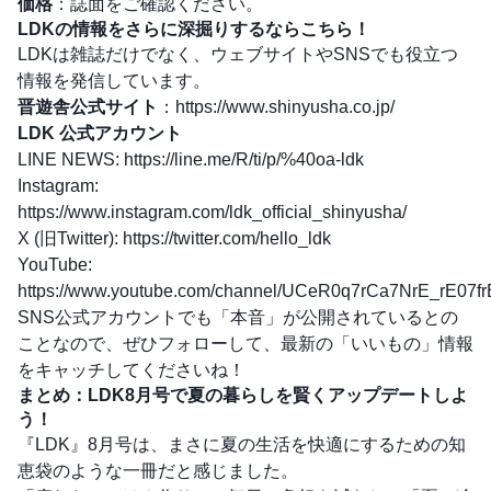
価格
：誌面をご確認ください。
LDKの情報をさらに深掘りするならこちら！
LDKは雑誌だけでなく、ウェブサイトやSNSでも役立つ
情報を発信しています。
晋遊舎公式サイト
：
https://www.shinyusha.co.jp/
LDK 公式アカウント
LINE NEWS:
https://line.me/R/ti/p/%40oa-ldk
Instagram:
https://www.instagram.com/ldk_official_shinyusha/
X (旧Twitter):
https://twitter.com/hello_ldk
YouTube:
https://www.youtube.com/channel/UCeR0q7rCa7NrE_rE07f
SNS公式アカウントでも「本音」が公開されているとの
ことなので、ぜひフォローして、最新の「いいもの」情報
をキャッチしてくださいね！
まとめ：LDK8月号で夏の暮らしを賢くアップデートしよ
う！
『LDK』8月号は、まさに夏の生活を快適にするための知
恵袋のような一冊だと感じました。