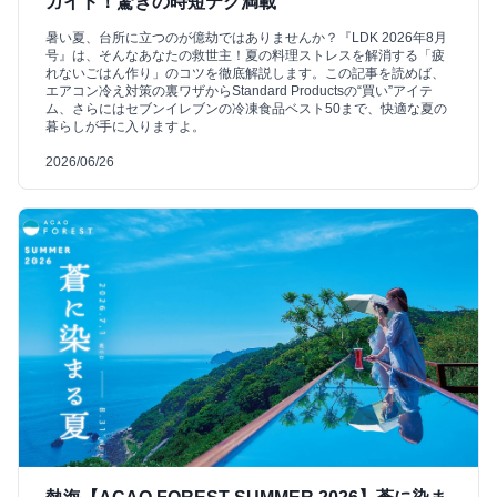
ガイド！驚きの時短テク満載
暑い夏、台所に立つのが億劫ではありませんか？『LDK 2026年8月
号』は、そんなあなたの救世主！夏の料理ストレスを解消する「疲
れないごはん作り」のコツを徹底解説します。この記事を読めば、
エアコン冷え対策の裏ワザからStandard Productsの“買い”アイテ
ム、さらにはセブンイレブンの冷凍食品ベスト50まで、快適な夏の
暮らしが手に入りますよ。
2026/06/26