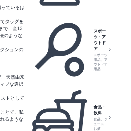
願っているは
てタッグを
まで、全13
スポー
魔法のような
ツ・ア
ウトド
ア
クションの
スポーツ
用品、ア
ウトドア
用品
げ、天然由来
ィブな選択
ィストとして
食品・
ることで、私
飲料
れるような
食品、ジ
ュース、
お酒