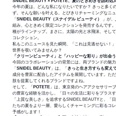
SNIDEL BEAUTY × POTETE、夏のときめき
今年の夏は、どんな私になりたいですか？ きっと多く
ず。そんな願いを叶える、とびきりチャーミングなニュ
「
SNIDEL BEAUTY（スナイデル ビューティ）
」が、
組み、心ときめく限定コレクションを発売するんです。メ
種がラインナップ。まさに、太陽の光と水飛沫、そして笑顔が
コレクション。
私もこのニュースを見た瞬間、「これは見逃せない！」
世界を覗いてみませんか？
「クリーンビューティ」と「ハッピーな彩り」が出会う
今回のコラボレーションの背景には、両ブランドの魅力
「
SNIDEL BEAUTY
」は、「
きっと生き方すらも変え
成分を豊富に配合したアイテムを展開しています。ただ
肢を提案してくれるブランドですよね。
そして、「
POTETE
」は、東京発のヘアアクセサリーブ
の豊富な経験を活かし、「日々の生活に彩りをプラスする
「上質な美しさ」を追求するSNIDEL BEAUTYと
たちの夏をより一層、愛らしくチャーミングに彩るコレ
予感がします！