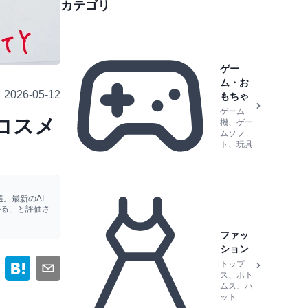
カテゴリ
ゲー
ム・お
2026-05-12
もちゃ
ゲーム
えコスメ
機、ゲー
ムソフ
ト、玩具
。最新のAI
かる」と評価さ
ファッ
ション
トップ
ス、ボト
ムス、ハ
ット