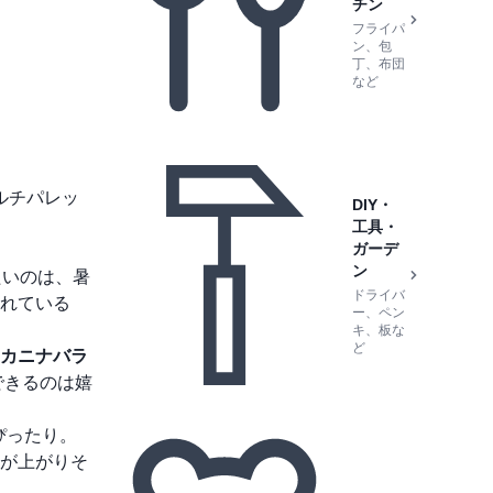
チン
フライパ
ン、包
丁、布団
など
ルチパレッ
DIY・
工具・
ガーデ
ン
たいのは、暑
ドライバ
れている
ー、ペン
キ、板な
ど
カニナバラ
できるのは嬉
ぴったり。
が上がりそ