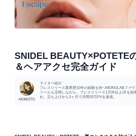
SNIDEL BEAUTY×PO
＆ヘアアクセ完全ガイド
ライター紹介:
プレスリリース業界歴10年の経験を持つMONOLABフ
ツールも活用しながら、プレスリリース1万件以上/月を
れ、立ち上げから3ヶ月で月間30万PVを達成。
AKIMOTO