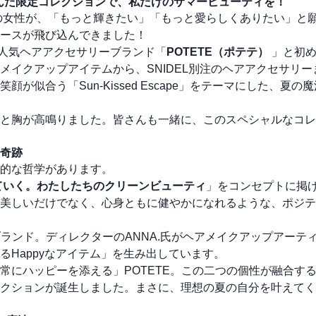
を詰め込んだ限定コレクションで、私だけのサマービューティを！
の女性が、「もっと輝きたい」「もっと愛らしくありたい」と
ースが飛び込んできました！
人気ヘアアクセサリーブランド「
POTETE（ポテテ）
」と初め
イクアップアイテムから、SNIDEL別注のヘアアクセサリー
似合う「Sun-Kissed Escape」をテーマにした、夏の
と胸が高鳴りました。皆さんも一緒に、このスペシャルなコレ
奇跡
的な哲学があります。
ていく。わたしたちのクリーンビューティ
」をコンセプトに掲
美しいだけでなく、心身ともに健やかになれるような、ポジテ
ランド。ディレクターのANNA.氏がヘアメイクアップアーテ
Happyなアイテム」を生み出しています。
、「日常にハッピーを添える」POTETE。この二つの個性が融合す
クションが誕生しました。まさに、理想の夏の自分を叶えてく