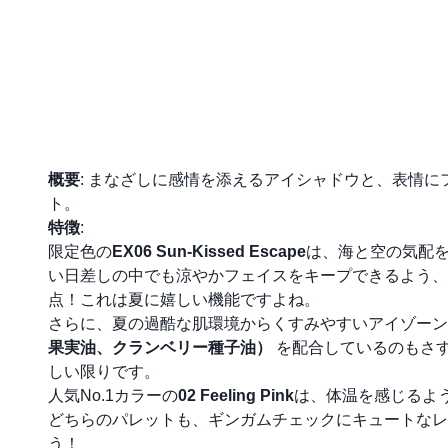
概要
: まなざしに感情を添えるアイシャドウと、表情
ト。
特徴
:
限定色の
EX06 Sun-Kissed Escape
は、海と空の気配
い日差しの中でも涼やかフェイスをキープできるよう、
点！これは夏に嬉しい機能ですよね。
さらに、夏の過酷な肌環境からくすみやすいアイゾーン
果実油、クランベリー種子油）
を配合しているのもさすが
しい限りです。
人気No.1カラーの
02 Feeling Pink
は、体温を感じるよ
どちらのパレットも、ギンガムチェックにキュートなレ
う！