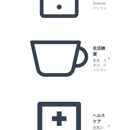
Android,
パソコン
生活雑
貨
食器、タ
オル、ク
ッション
ヘルス
ケア
体重計、