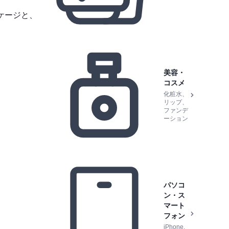
ケージと、
美容・
コスメ
化粧水、
リップ、
ファンデ
ーション
パソコ
ン・ス
マート
フォン
iPhone,