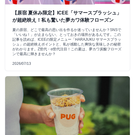
【原宿 夏休み限定】ICEE「サマースプラッシュ」
が超絶映え！私も驚いた夢カワ体験フローズン
夏の原宿、どこで最高の思い出を作るか迷っていませんか？SNSで
「いいね！」が止まらない、とっておきの場所があるんです。この
記事を読めば、ICEEの限定メニュー「HARAJUKU サマースプラッ
シュ」の超絶映えポイントと、私が感動した爽快な美味しさの秘密
がわかります。Z世代・α世代注目！この夏は、夢カワ炭酸フローズ
ンで最高に輝きませんか？
2026/07/13