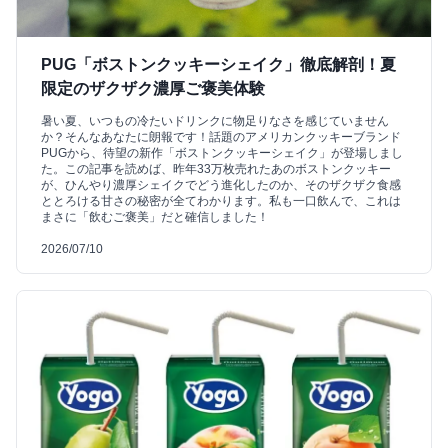
PUG「ボストンクッキーシェイク」徹底解剖！夏
限定のザクザク濃厚ご褒美体験
暑い夏、いつもの冷たいドリンクに物足りなさを感じていません
か？そんなあなたに朗報です！話題のアメリカンクッキーブランド
PUGから、待望の新作「ボストンクッキーシェイク」が登場しまし
た。この記事を読めば、昨年33万枚売れたあのボストンクッキー
が、ひんやり濃厚シェイクでどう進化したのか、そのザクザク食感
ととろける甘さの秘密が全てわかります。私も一口飲んで、これは
まさに「飲むご褒美」だと確信しました！
2026/07/10