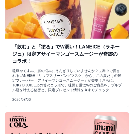
「飲む」と「塗る」でW潤い！LANEIGE（ラネー
ジュ）限定アサイーマンゴースムージーが奇跡の
コラボ！
乾燥やくすみ、唇の悩みにうんざりしていませんか？世界中で愛さ
れるLANEIGE「リップスリーピングマスク」から、この夏だけの限
定フレーバー「アサイーマンゴースムージー」が登場！さらに、
TOKYO JUICEとの贅沢コラボで、味覚と唇にWのご褒美を。プルプ
ル唇を叶える秘密と、限定プレゼント情報を今すぐチェック！
2026/08/06