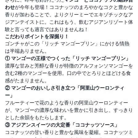
わせ
が今年も登場！ココナッツのまろやかなコクと豊かな
香りが加わることで、よりクリーミーでエキゾチックなア
ジアンテイストに。これはもう、飲むアジアンリゾート体
験と言っても過言ではありませんね！
こだわりポイントを深掘り！
ゴンチャがこの「リッチ マンゴープリン」にかける情熱
は半端ありません。
① マンゴーの王様でつくった「リッチ マンゴープリン」
濃厚な甘みと芳醇な香りが特徴のアルフォンソマンゴーを
含む2種のマンゴーを使用。口の中でとろりとほどける食
感がたまりません。
② マンゴーのおいしさ引き立つ「阿里山ウーロンティ
ー」
フルーティーで花のような香りの阿里山ウーロンティー
が、マンゴーの濃厚な味わいを豊かに引き出し、すっきり
とした余韻をもたらします。
③ アジアンスイーツの大定番「ココナッツソース」
ココナッツの甘い香りと豊かな風味を凝縮。ココナッツミ