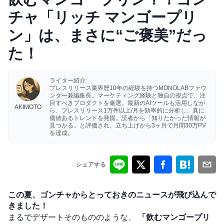
チャ「リッチ マンゴープリ
ン」は、まさに“ご褒美”だっ
た！
ライター紹介:
プレスリリース業界歴10年の経験を持つMONOLABファウ
ンダー兼編集長。マーケティング経験と独自の視点で、注
目すべきプロダクトを厳選。最新のAIツールも活用しなが
AKIMOTO
ら、プレスリリース1万件以上/月を効率的に分析し、真に
価値あるトレンドを発掘。読者から「知りたかった情報が
見つかる」と評価され、立ち上げから3ヶ月で月間30万PV
を達成。
シェアする
この夏、ゴンチャからとっておきのニュースが飛び込んで
きました！
まるでデザートそのもののような、
「飲むマンゴープリ