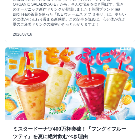
ORGANIC SALAD&CAFE」から、そんな悩みを吹き飛ばす、驚き
のオーガニック新作ドリンクが登場しました！英国ブランドTea
Bird Teaの茶葉を使った「ICE ウォームス オブ ミモザ」は、冷たい
のに体がじんわり温まる新感覚。この記事を読めば、心と体が喜ぶ
夏のご褒美ドリンクの秘密がきっとわかりますよ！
2026/07/16
ミスタードーナツ400万杯突破！『フングイフルー
ツティ』を夏に絶対飲むべき理由