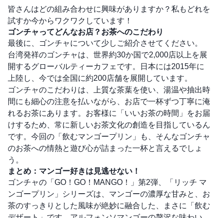
皆さんはどの組み合わせに興味がありますか？私もどれを
試すか今からワクワクしています！
ゴンチャってどんなお店？お茶へのこだわり
最後に、ゴンチャについて少しご紹介させてください。
台湾発祥のゴンチャは、世界約30か国で2,000店以上を展
開するグローバルティーカフェです。日本には2015年に
上陸し、今では全国に約200店舗を展開しています。
ゴンチャのこだわりは、上質な茶葉を使い、湯温や抽出時
間にも細心の注意を払いながら、お店で一杯ずつ丁寧に淹
れるお茶にあります。お客様に「いいお茶の時間」をお届
けするため、常に新しいお茶文化の創造を目指しているん
です。今回の「飲むマンゴープリン」も、そんなゴンチャ
のお茶への情熱と遊び心が詰まった一杯と言えるでしょ
う。
まとめ：マンゴー好きは見逃せない！
ゴンチャの「GO！GO！MANGO！」第2弾、「リッチ マ
ンゴープリン」シリーズは、マンゴーの濃厚な甘みと、お
茶のすっきりとした風味が絶妙に融合した、まさに「飲む
デザート」です。アルフォンソマンゴーの贅沢な味わい