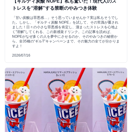
【ギルティ炭酸 NOPE】私も驚いた！現代人のス
トレスを“溶解”する禁断のやみつき体験
「甘い炭酸は罪悪感…」そう思っていませんか？実は私もそうでし
た。しかし、「ギルティ炭酸 NOPE」を試して、その常識が覆され
ました！日々の小さな罪悪感を肯定し、溜まったストレスを心地よ
く"溶解"してくれる、この新感覚ドリンク。この記事を読めば、
NOPEがなぜ多くの人を夢中にさせるのか、そのやみつきの秘密か
ら、全35種の“ギルT”キャンペーンまで、その魅力の全てが分かりま
すよ！
2026/07/16