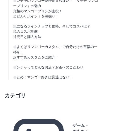
ゴンチャのマンゴー愛が止まらない！「リッチ マンゴ
ープリン」の魅力
究極のマンゴープリンが主役！
こだわりポイントを深掘り！
気になるラインナップと価格、そしてコスパは？
私のコスパ見解
発売日と購入方法
「よくばりマンゴーカスタム」で自分だけの至福の一
杯を！
おすすめカスタムをご紹介！
ゴンチャってどんなお店？お茶へのこだわり
まとめ：マンゴー好きは見逃せない！
カテゴリ
ゲーム・