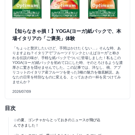
【知らなきゃ損！】YOGA(ヨーガ)紙パックで、本
場イタリアの「ご褒美」体験
「ちょっと贅沢したいけど、手間はかけたくない…」そんな時、あ
りますよね？イタリアで”フルーツドリンクといえばヨーガ”と称さ
れる伝説の味が、手軽な紙パックでついに登場しました！私もこの
YOGA(ヨーガ)紙パックを初めて口にした時、そのとろけるような濃
厚さに驚きを隠せませんでした。この記事では、洋なし、桃、アプ
リコットのイタリア産フルーツを使った3種の魅力を徹底解説。あ
なたの日常を特別なものに変える、とっておきの一杯を見つけてみ
ませんか？
2026/07/09
目次
この夏、ゴンチャからとっておきのニュースが飛び込
んできました！