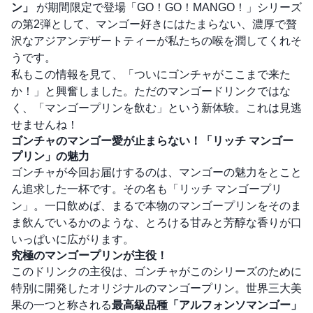
ン」
が期間限定で登場「GO！GO！MANGO！」シリーズ
の第2弾として、マンゴー好きにはたまらない、濃厚で贅
沢なアジアンデザートティーが私たちの喉を潤してくれそ
うです。
私もこの情報を見て、「ついにゴンチャがここまで来た
か！」と興奮しました。ただのマンゴードリンクではな
く、「マンゴープリンを飲む」という新体験。これは見逃
せませんね！
ゴンチャのマンゴー愛が止まらない！「リッチ マンゴー
プリン」の魅力
ゴンチャが今回お届けするのは、マンゴーの魅力をとこと
ん追求した一杯です。その名も「リッチ マンゴープリ
ン」。一口飲めば、まるで本物のマンゴープリンをそのま
ま飲んでいるかのような、とろける甘みと芳醇な香りが口
いっぱいに広がります。
究極のマンゴープリンが主役！
このドリンクの主役は、ゴンチャがこのシリーズのために
特別に開発したオリジナルのマンゴープリン。世界三大美
果の一つと称される
最高級品種「アルフォンソマンゴー」