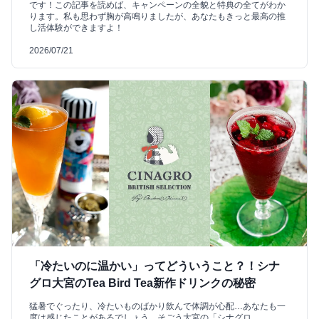
です！この記事を読めば、キャンペーンの全貌と特典の全てがわか
ります。私も思わず胸が高鳴りましたが、あなたもきっと最高の推
し活体験ができますよ！
2026/07/21
「冷たいのに温かい」ってどういうこと？！シナ
グロ大宮のTea Bird Tea新作ドリンクの秘密
猛暑でぐったり、冷たいものばかり飲んで体調が心配…あなたも一
度は感じたことがあるでしょう。そごう大宮の「シナグロ