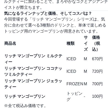
ルクティーに加わることで、まろやかなコクとアジアンテ
イストが際立ちます。
気になるラインナップと価格、そしてコスパは？
今回登場する「リッチ マンゴープリン」シリーズは、気
分に合わせて選べる3種類のドリンクと、単体で楽しめる
トッピング用のマンゴープリンが用意されています。
サ
価格
商品名
種類
イ
（税
ズ
込）
リッチ マンゴープリン ミルクテ
ICED
M
670円
ィー
リッチ マンゴープリン ココナッ
ICED
M
720円
ツミルクティー
リッチ マンゴープリン ジェラッ
FROZEN
M
700円
ティー
トッピン
リッチ マンゴープリン
-
100円
グ
※全て税込み価格です。