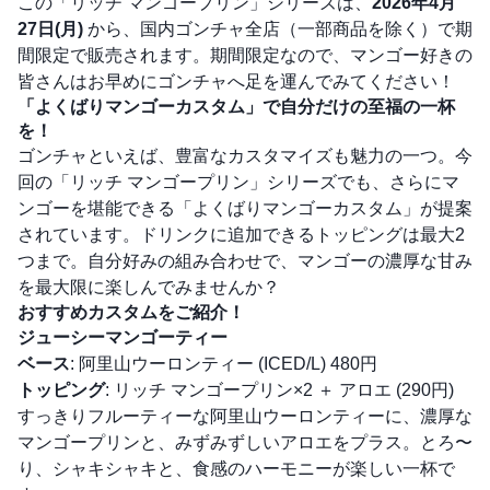
この「リッチ マンゴープリン」シリーズは、
2026年4月
27日(月)
から、国内ゴンチャ全店（一部商品を除く）で期
間限定で販売されます。期間限定なので、マンゴー好きの
皆さんはお早めにゴンチャへ足を運んでみてください！
「よくばりマンゴーカスタム」で自分だけの至福の一杯
を！
ゴンチャといえば、豊富なカスタマイズも魅力の一つ。今
回の「リッチ マンゴープリン」シリーズでも、さらにマ
ンゴーを堪能できる「よくばりマンゴーカスタム」が提案
されています。ドリンクに追加できるトッピングは最大2
つまで。自分好みの組み合わせで、マンゴーの濃厚な甘み
を最大限に楽しんでみませんか？
おすすめカスタムをご紹介！
ジューシーマンゴーティー
ベース
: 阿里山ウーロンティー (ICED/L) 480円
トッピング
: リッチ マンゴープリン×2 ＋ アロエ (290円)
すっきりフルーティーな阿里山ウーロンティーに、濃厚な
マンゴープリンと、みずみずしいアロエをプラス。とろ〜
り、シャキシャキと、食感のハーモニーが楽しい一杯で