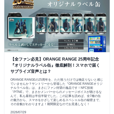
【全ファン必見】ORANGE RANGE 25周年記念
『オリジナルラベル缶』徹底解剖！スマホで届く
サプライズ音声とは？
ORANGE RANGEの25周年を、ただ祝うだけでは物足りないと感じ
ていませんか？サントリーから登場した『ORANGE RANGEオリジ
ナルラベル缶』は、まさにファン待望の逸品です！NFC技術
「P!TNE」で、まさかメンバーからのメッセージボイスが聴けるな
んて、私も最初は半信半疑でした。この記事を読めば、全7種の缶
の魅力から、スマホをかざして楽しめるスペシャル缶の秘密まで、
その全貌がわかりますよ！期間限定なのでお見逃しなく！
2026/07/29