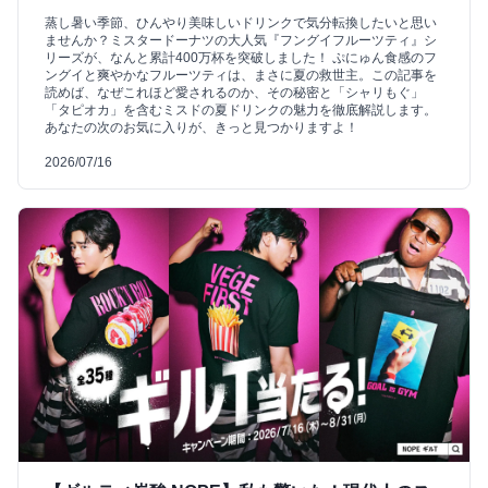
蒸し暑い季節、ひんやり美味しいドリンクで気分転換したいと思い
ませんか？ミスタードーナツの大人気『フングイフルーツティ』シ
リーズが、なんと累計400万杯を突破しました！ ぷにゅん食感のフ
ングイと爽やかなフルーツティは、まさに夏の救世主。この記事を
読めば、なぜこれほど愛されるのか、その秘密と「シャリもぐ」
「タピオカ」を含むミスドの夏ドリンクの魅力を徹底解説します。
あなたの次のお気に入りが、きっと見つかりますよ！
2026/07/16