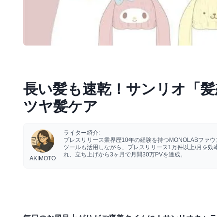
長い髪も速乾！サンリオ「髪
ツヤ髪ケア
ライター紹介:
プレスリリース業界歴10年の経験を持つMONOLABフ
ツールも活用しながら、プレスリリース1万件以上/月を
れ、立ち上げから3ヶ月で月間30万PVを達成。
AKIMOTO