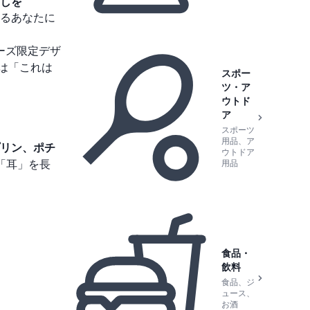
しを
るあなたに
ーズ限定デザ
は「これは
スポー
ツ・ア
ウトド
ア
スポーツ
用品、ア
リン、ポチ
ウトドア
「耳」を長
用品
食品・
飲料
食品、ジ
ュース、
お酒