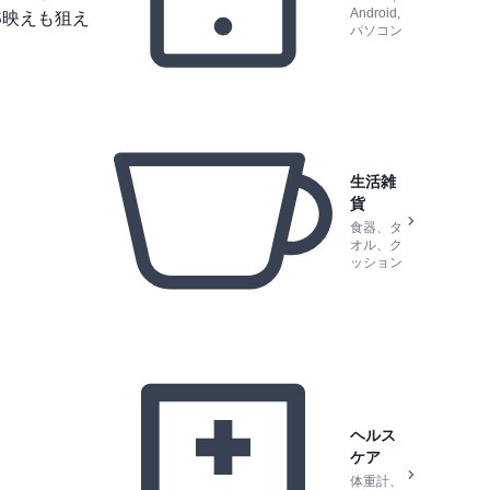
Android,
S映えも狙え
パソコン
生活雑
貨
食器、タ
オル、ク
ッション
ヘルス
ケア
体重計、