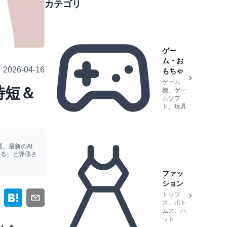
カテゴリ
ゲー
ム・お
2026-04-16
もちゃ
ゲーム
時短＆
機、ゲー
ムソフ
ト、玩具
。最新のAI
かる」と評価さ
ファッ
ション
トップ
ス、ボト
ムス、ハ
ット