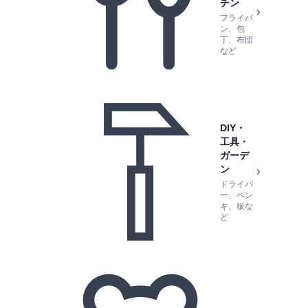
チン
フライパ
ン、包
丁、布団
など
DIY・
工具・
ガーデ
ン
ドライバ
ー、ペン
キ、板な
ど