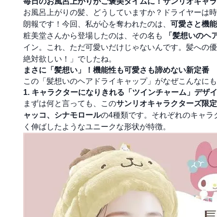
毎日のお風呂上がりがご褒美タイムに！サンリオキャラ
お風呂上がりの髪、どうしていますか？ドライヤーは時
朗報です！今回、私が心を奪われたのは、
可愛さと機能
粧美堂さんから登場したのは、その名も
「髪想いのヘ
イン。これ、ただ可愛いだけじゃないんです。髪への優
絶対欲しい！」でしたね。
まさに「髪想い」！機能性も可愛さも諦めない新定番
この「髪想いのヘアドライキャップ」がなぜこんなにも
1. キャラクターになりきれる「ツインチャーム」デザ
まずは何と言っても、この
サンリオキャラクターズ限定
ャッコ、シナモロール
の4種類です。それぞれのキャラ
く伸ばしたようなユニークな形状が特徴。