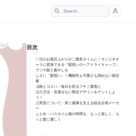
目次
毎日のお風呂上がりがご褒美タイムに！サンリオキ
ャラに変身できる『髪想いのヘアドライキャップ』
でツヤ髪と癒やしを
まさに「髪想い」！機能性も可愛さも諦めない新定
番
価格とコスパ：毎日を彩るプチご褒美に
購入方法：見逃せない限定デザインをゲットしよ
う！
粧美堂について：美と健康を支える総合企画メーカ
ー
まとめ：バスタイム後の時間を、もっと楽しく、も
っと髪に優しく