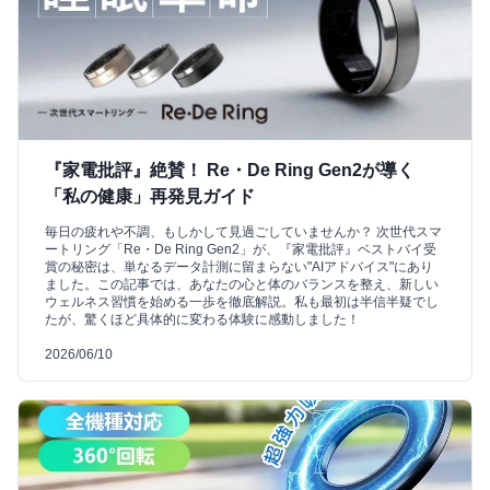
『家電批評』絶賛！ Re・De Ring Gen2が導く
「私の健康」再発見ガイド
毎日の疲れや不調、もしかして見過ごしていませんか？ 次世代スマ
ートリング「Re・De Ring Gen2」が、『家電批評』ベストバイ受
賞の秘密は、単なるデータ計測に留まらない"AIアドバイス"にあり
ました。この記事では、あなたの心と体のバランスを整え、新しい
ウェルネス習慣を始める一歩を徹底解説。私も最初は半信半疑でし
たが、驚くほど具体的に変わる体験に感動しました！
2026/06/10