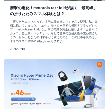
衝撃の進化！motorola razr foldが描く「最高峰」
の折りたたみスマホ体験とは？
「折りたたみスマホって、本当に使えるの？」そんな疑問、私も最
初は抱いていました。しかし、モトローラ初の横開きフラッグシッ
プ「motorola razr fold」は、その常識を完全に覆します！世界No.1
カメラ、史上最大バッテリー、そして驚異の超耐久性を兼ね備えた
この一台が、あなたの日常をどう変えるのか。この記事を読めば、
未来のスマホ体験の全貌がわかりますよ！
2026/07/15