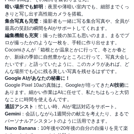
暗い場所でも鮮明
：夜景や薄暗い室内でも、細部までくっ
きりと写し出す高性能カメラを搭載。
集合写真も完璧
：撮影者も一緒に写る集合写真や、全員が
最高の笑顔の瞬間をAIがサポートしてくれます。
編集機能も充実
：撮った後の加工も思いのまま。まるでプ
ロが撮ったかのような一枚を、手軽に作り出せます。
Cocomiさんが「箱根とか温泉とかに行って、冬とか春と
か、新緑の季節に自然豊かなところに行って、写真大会し
たいです」と語っていたように、このカメラがあれば、ど
んな場所でも心に残る美しい写真を残せるはずです。
Google AIがあなたの秘書に！
Google Pixel 10aの真髄は、Googleが培ってきた
AI技術
に
あります。細かい作業はAIに任せて、私たちはもっと大切
なことに時間を使えるんです。
通話アシスト
：忙しい時、AIが電話対応をサポート。
Gemini
：会話しながら1週間分の献立を考えたり、まるで
パーソナルアシスタントのように活用できます。
Nano Banana
：10年後や20年後の自分の自撮りを見て楽