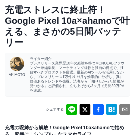
充電ストレスに終止符！
Google Pixel 10a×ahamoで叶
える、まさかの5日間バッテ
リー
ライター紹介:
プレスリリース業界歴10年の経験を持つMONOLABファウ
ンダー兼編集長。マーケティング経験と独自の視点で、注
目すべきプロダクトを厳選。最新のAIツールも活用しなが
AKIMOTO
ら、プレスリリース1万件以上/月を効率的に分析し、真に
価値あるトレンドを発掘。読者から「知りたかった情報が
見つかる」と評価され、立ち上げから3ヶ月で月間30万PV
を達成。
シェアする
充電の呪縛から解放！Google Pixel 10a×ahamoで始め
る、究極に「シンプル」なスマホライフ