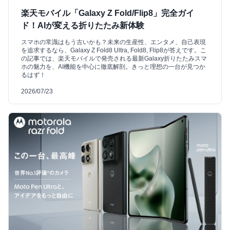
楽天モバイル「Galaxy Z Fold/Flip8」完全ガイ
ド！AIが変える折りたたみ新体験
スマホの常識はもう古いかも？未来の生産性、エンタメ、自己表現
を追求するなら、Galaxy Z Fold8 Ultra, Fold8, Flip8が答えです。こ
の記事では、楽天モバイルで発売される最新Galaxy折りたたみスマ
ホの魅力を、AI機能を中心に徹底解剖。きっと理想の一台が見つか
るはず！
2026/07/23