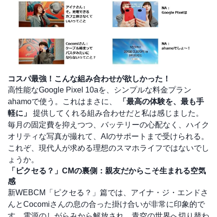
コスパ最強！こんな組み合わせが欲しかった！
高性能なGoogle Pixel 10aを、シンプルな料金プラン
ahamoで使う。これはまさに、
「最高の体験を、最も手
軽に」
提供してくれる組み合わせだと私は感じました。
毎月の固定費を抑えつつ、バッテリーの心配なく、ハイク
オリティな写真が撮れて、AIのサポートまで受けられる。
これぞ、現代人が求める理想のスマホライフではないでし
ょうか。
「ピクセる？」CMの裏側：親友だからこそ生まれる空気
感
新WEBCM「ピクセる？」篇では、アイナ・ジ・エンドさ
んとCocomiさんの息の合った掛け合いが非常に印象的で
す。電源のしがらみから解放され、青空の世界へ切り替わ