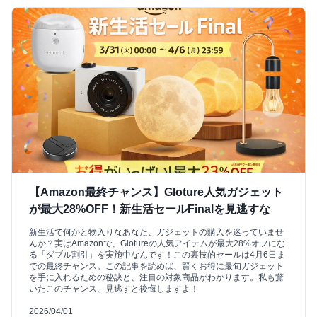
【Amazon最終チャンス】Gloture人気ガジェット
が最大28%OFF！新生活セールFinalを見逃すな
新生活で何かと物入りなあなた、ガジェットの購入を迷っていませ
んか？実はAmazonで、Glotureの人気アイテムが最大28%オフにな
る「ダブル割引」を実施中なんです！この裏技的セールは4月6日ま
での最終チャンス。この記事を読めば、賢くお得に最旬ガジェット
を手に入れるための秘訣と、注目の対象商品がわかります。私も驚
いたこのチャンス、見逃すと後悔しますよ！
2026/04/01