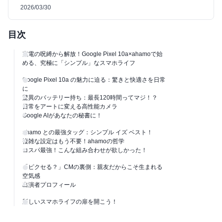
2026/03/30
目次
充電の呪縛から解放！Google Pixel 10a×ahamoで始
める、究極に「シンプル」なスマホライフ
Google Pixel 10a の魅力に迫る：驚きと快適さを日常
に
驚異のバッテリー持ち：最長120時間ってマジ！？
日常をアートに変える高性能カメラ
Google AIがあなたの秘書に！
ahamo との最強タッグ：シンプル イズ ベスト！
複雑な設定はもう不要！ahamoの哲学
コスパ最強！こんな組み合わせが欲しかった！
「ピクセる？」CMの裏側：親友だからこそ生まれる
空気感
出演者プロフィール
新しいスマホライフの扉を開こう！