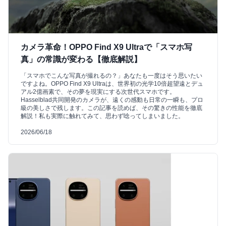
カメラ革命！OPPO Find X9 Ultraで「スマホ写
真」の常識が変わる【徹底解説】
「スマホでこんな写真が撮れるの？」あなたも一度はそう思いたい
ですよね。OPPO Find X9 Ultraは、世界初の光学10倍超望遠とデュ
アル2億画素で、その夢を現実にする次世代スマホです。
Hasselblad共同開発のカメラが、遠くの感動も日常の一瞬も、プロ
級の美しさで残します。この記事を読めば、その驚きの性能を徹底
解説！私も実際に触れてみて、思わず唸ってしまいました。
2026/06/18