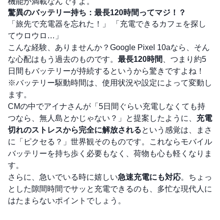
機能が満載なんですよ。
驚異のバッテリー持ち：最長120時間ってマジ！？
「旅先で充電器を忘れた！」 「充電できるカフェを探し
てウロウロ…」
こんな経験、ありませんか？Google Pixel 10aなら、そん
な心配はもう過去のものです。
最長120時間
、つまり約5
日間もバッテリーが持続するというから驚きですよね！
※バッテリー駆動時間は、使用状況や設定によって変動し
ます。
CMの中でアイナさんが「5日間ぐらい充電しなくても持
つなら、無人島とかじゃない？」と提案したように、
充電
切れのストレスから完全に解放される
という感覚は、まさ
に「ピクセる？」世界観そのものです。これならモバイル
バッテリーを持ち歩く必要もなく、荷物も心も軽くなりま
す。
さらに、急いでいる時に嬉しい
急速充電にも対応
。ちょっ
とした隙間時間でサッと充電できるのも、多忙な現代人に
はたまらないポイントでしょう。