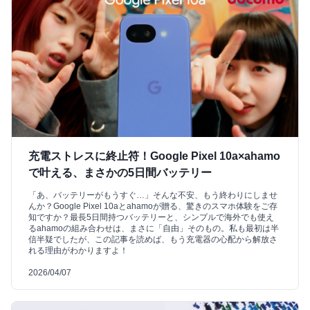
充電ストレスに終止符！Google Pixel 10a×ahamo
で叶える、まさかの5日間バッテリー
「あ、バッテリーがもうすぐ…」そんな不安、もう終わりにしませ
んか？Google Pixel 10aとahamoが贈る、驚きのスマホ体験をご存
知ですか？最長5日間持つバッテリーと、シンプルで海外でも使え
るahamoの組み合わせは、まさに「自由」そのもの。私も最初は半
信半疑でしたが、この記事を読めば、もう充電器の心配から解放さ
れる理由がわかりますよ！
2026/04/07