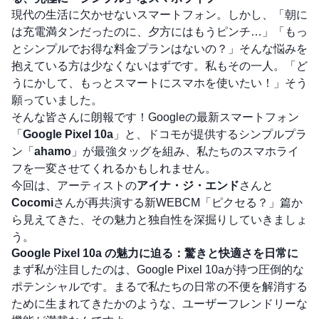
現代の生活に欠かせないスマートフォン。しかし、「朝に
は充電満タンだったのに、夕方にはもうピンチ…」「もっ
とシンプルでお得な料金プランはないの？」そんな悩みを
抱えている方は少なくないはずです。私もその一人。「ど
うにかして、もっとスマートにスマホを使いたい！」そう
願っていました。
そんな皆さんに朗報です！Googleの最新スマートフォン
「
Google Pixel 10a
」と、ドコモが提供するシンプルプラ
ン「
ahamo
」が最強タッグを組み、私たちのスマホライ
フを一変させてくれるかもしれません。
今回は、アーティストの
アイナ・ジ・エンド
さんと
Cocomi
さんが再共演する新WEBCM「ピクセる？」篇か
ら見えてきた、その魅力と独自性を深掘りしていきましょ
う。
Google Pixel 10a の魅力に迫る：驚きと快適さを日常に
まず私が注目したのは、Google Pixel 10aが持つ圧倒的な
ポテンシャルです。まるで私たちの日常の不便を解消する
ために生まれてきたかのような、ユーザーフレンドリーな