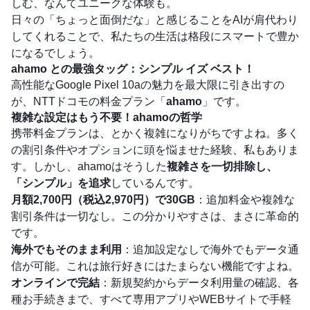
しむ、なんてユニークな体験も。
日々の「ちょっと面倒だな」と感じることをAIが肩代わり
してくれることで、私たちの生活は格段にスマートで豊か
になるでしょう。
ahamo との最強タッグ：シンプル イズ ベスト！
高性能なGoogle Pixel 10aの魅力を最大限に引き出すの
が、NTTドコモの料金プラン「
ahamo
」です。
複雑な設定はもう不要！ahamoの哲学
携帯料金プランは、とかく複雑になりがちですよね。多く
の割引条件やオプションに頭を悩ませた経験、私もありま
す。しかし、ahamoはそうした
複雑さを一切排除し、
「シンプル」を追求
しているんです。
月額2,700円（税込2,970円）で30GB
：追加料金や複雑な
割引条件は一切なし。この分かりやすさは、まさに革命的
です。
海外でもそのまま利用
：追加設定なしで海外でもデータ通
信が可能。これは旅行好きにはたまらない機能ですよね。
オンラインで完結
：新規契約からデータ利用量の確認、各
種お手続きまで、すべて専用アプリやWEBサイトで手軽