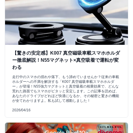
【驚きの安定感】K007 真空磁吸車載スマホホルダ
ー徹底解説！N55マグネット×真空吸着で運転が変
わる
走行中のスマホの揺れや落下、もう諦めていませんか？従来の車載
ホルダーへの不満を解決する「K007 真空磁吸車載スマホホルダ
ー」が登場！N55強力マグネットと真空吸着の相乗効果で、どんな
荒れた路面でもスマホがピタッと安定します。この記事を読めば、
あなたのドライブがどれほど快適になるか、その秘密と驚きの機能
が全てわかりますよ。私も試して感動しました！
2026/04/16