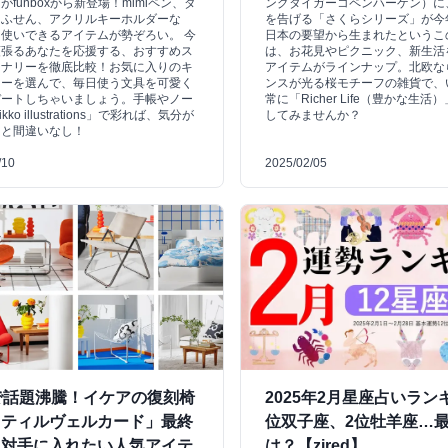
がfunboxから新登場！mimiペン、ダ
ングタイガーコペンハーゲン）に
トふせん、アクリルキーホルダーな
を告げる「さくらシリーズ」が今
使いできるアイテムが勢ぞろい。 今
日本の要望から生まれたというこ
頑張るあなたを応援する、おすすめス
は、お花見やピクニック、新生活
ョナリーを徹底比較！お気に入りのキ
アイテムがラインナップ。北欧な
ターを選んで、毎日使う文具を可愛く
ンスが光る桜モチーフの雑貨で、
デートしちゃいましょう。手帳やノー
常に「Richer Life（豊かな生
ko illustrations」で彩れば、気分が
してみませんか？
こと間違いなし！
/10
2025/02/05
で話題沸騰！イケアの復刻椅
2025年2月星座占いラン
ニティルヴェルカード」最終
位双子座、2位牡羊座…
絶対手に入れたい人気アイテ
は？【zired】