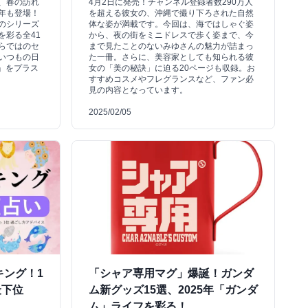
、春の訪れ
4月2日に発売！チャンネル登録者数290万人
年も登場！
を超える彼女の、沖縄で撮り下ろされた自然
のシリーズ
体な姿が満載です。今回は、海ではしゃぐ姿
を彩る全41
から、夜の街をミニドレスで歩く姿まで、今
らではのセ
まで見たことのないみゆさんの魅力が詰まっ
いつもの日
た一冊。さらに、美容家としても知られる彼
活）」をプラス
女の「美の秘訣」に迫る20ページも収録。お
すすめコスメやフレグランスなど、ファン必
見の内容となっています。
2025/02/05
キング！1
「シャア専用マグ」爆誕！ガンダ
最下位
ム新グッズ15選、2025年「ガンダ
ム」ライフを彩る！