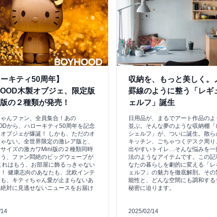
ーキティ50周年】
収納を、もっと美しく。
HOOD木製オブジェ、限定版
罫線のように整う「レギ
ni版の２種類が発売！
ェルフ」誕生
ちゃんファン、全員集合！あの
日用品が、まるでアート作品のよ
OODから、ハローキティ50周年を記念
並ぶ。そんな夢のような収納棚「
オブジェが爆誕！ しかも、ただのオ
シェルフ」が、ついに誕生。散ら
じゃない。全世界限定の激レア版と、
キッチン、ごちゃつくデスク周り
サイズの激カワMini版の２種類同時
出やすいトイレ…そんな悩みを一
いう、ファン悶絶のビッグウェーブが
法のようなアイテムです。この記
これはもう、お部屋に飾るっきゃない
なたの暮らしを劇的に変える「レ
！ 健康志向のあなたも、北欧インテ
ェルフ」の魅力を徹底解剖。その
きも、キティちゃん愛が止まらないあ
能性と、どんな空間にも調和する
、絶対に見逃せないニュースをお届け
秘密に迫ります。
！
/14
2025/02/14