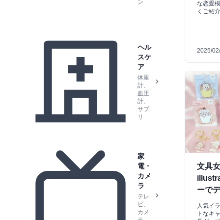
ン
な恋愛
くご紹
ヘル
2025/02
スケ
ア
体重
計、
血圧
計、
サプ
リ
家
文具女
電・
カメ
illu
ラ
ーで
テレ
ビ、
人気イラ
カメ
トなキャラ