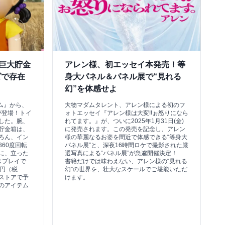
巨大貯金
アレン様、初エッセイ本発売！等
ズで存在
身大パネル＆パネル展で“見れる
幻”を体感せよ
ーム』から、
大物マダムタレント、アレン様による初のフ
が登場！トイ
ォトエッセイ『アレン様は大変!!ぉ怒りになら
した。腕、
れてます。』が、ついに2025年1月31日(金)
貯金箱は、
に発売されます。この発売を記念し、アレン
ろん、イン
様の華麗なるお姿を間近で体感できる“等身大
60度回転
パネル展”と、深夜16時間ロケで撮影された厳
に、立った
選写真による“パネル展”が急遽開催決定！
スプレイで
書籍だけでは味わえない、アレン様の“見れる
0円（税
幻”の世界を、壮大なスケールでご堪能いただ
ストアで予
けます。
のアイテム