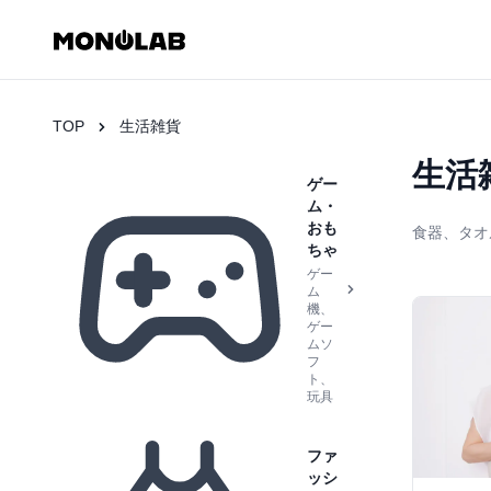
TOP
生活雑貨
生活
ゲー
ム・
おも
食器、タオ
ちゃ
ゲー
ム
機、
ゲー
ムソ
フ
ト、
玩具
ファ
ッシ