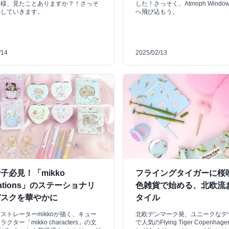
模様、見たことありますか？！さっそ
した！さっそく、Atmoph Windo
介していきます。
へ飛び込もう。
/14
2025/02/13
子必見！「mikko
フライングタイガーに桜
strations」のステーショナリ
色雑貨で始める、北欧流
デスクを華やかに
タイル
ストレーターmikkoが描く、キュー
北欧デンマーク発、ユニークなデ
クター「mikko characters」の文
で人気のFlying Tiger Copenha