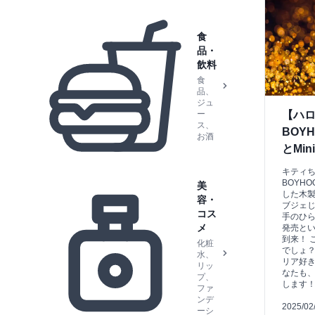
食
品・
飲料
食
品、
ジュ
【ハロ
ー
ス、
BOY
お酒
とMi
キティ
BOYH
美
した木製
容・
ブジェ
コス
手のひら
メ
発売と
到来！ 
化粧
でしょ？
水、
リア好
リッ
なたも
プ、
します
ファ
ンデ
2025/02
ーシ