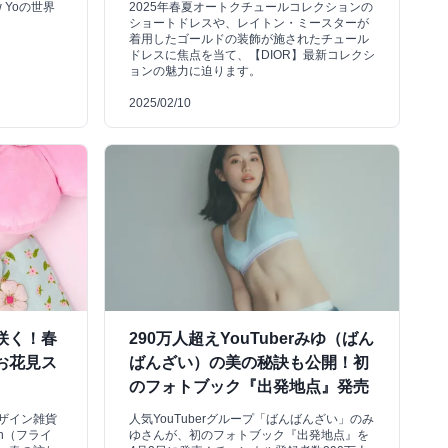
w Yoの世界
2025年春夏オートクチュールコレクションの
ショートドレスや、レイトン・ミースターが
着用したゴールドの装飾が施されたチュール
ドレスに焦点を当て、【DIOR】最新コレクシ
ョンの魅力に迫ります。
2025/02/10
咲く！春
290万人超えYouTuberみゆ（ばん
お花見ス
ばんざい）の美の秘訣も公開！初
のフォトブック『出発地点』発売
ザイン雑貨
人気YouTuberグループ「ばんばんざい」のみ
gen（フライ
ゆさんが、初のフォトブック『出発地点』を