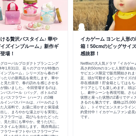
ける贅沢バスタイム♪ 華や
イカゲーム ヨンヒ人形の
デイズインブルーム」新作ギ
箱！50cmのビッグサイ
が登場！
感抜群！
社グローバルプロダクトプランニング
Netflixの大人気ドラマ『イカゲ
24年1月31日、花々のアロマが特徴の
高さ約50cmのヨンヒ人形貯金箱
ズインブルーム」シリーズから春のギ
サピエンス限定で販売開始されま
ぴったりの新商品を発売します。華や
足、頭が可動するビッグサイズの
りと見た目で、春の訪れを感じさせる
存在感抜群！貯金箱としてはもち
が揃いました。 今回登場するのは、
テリアとしても楽しめます。頭は3
ンバスパール（バッグ、ボトルの2
し、劇中シーンを再現可能。さら
とバスフラワー（ハーフ）の3種
状態と座った状態の2通りでディ
イルインバスパールは、パールのよう
きるのも魅力です。価格は25,00
した入浴料で、お湯に溶かすと保湿成
込）。トイサピエンスオンライン
け出し、まろやかな湯上がりを実現し
約受付中！イカゲームファン必見
バスフラワーは、花びらをかたどった
です。
で、見た目にも華やか。使うたびに、
スタイムを演出します。 既存商品に
スフラワーギフトやバスフラワーブー