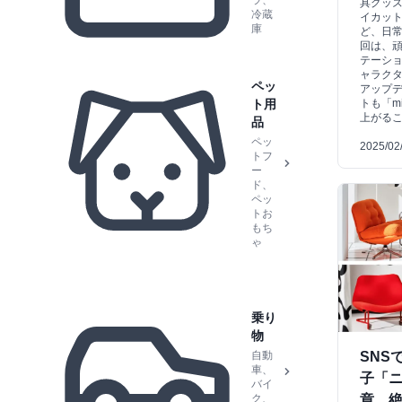
ラ、
具グッズ
冷蔵
イカッ
庫
ど、日常
回は、
テーシ
ャラク
ペッ
アップ
トも「mik
ト用
上がる
品
ペッ
2025/02
トフ
ー
ド、
ペッ
トお
もち
ゃ
乗り
物
SNS
自動
車、
子「
バイ
章、
ク、