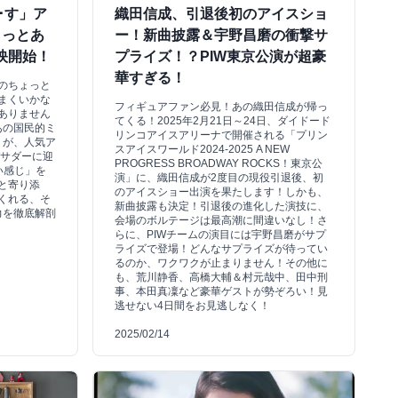
･す」ア
織田信成、引退後初のアイスショ
きっとあ
ー！新曲披露＆宇野昌磨の衝撃サ
映開始！
プライズ！？PIW東京公演が超豪
華すぎる！
のちょっと
まくいかな
フィギュアファン必見！あの織田信成が帰っ
ありません
てくる！2025年2月21日～24日、ダイドード
あの国民的ミ
リンコアイスアリーナで開催される「プリン
」が、人気ア
スアイスワールド2024-2025 A NEW
バサダーに迎
PROGRESS BROADWAY ROCKS！東京公
い感じ」を
演」に、織田信成が2度目の現役引退後、初
と寄り添
のアイスショー出演を果たします！しかも、
くれる、そ
新曲披露も決定！引退後の進化した演技に、
力を徹底解剖
会場のボルテージは最高潮に間違いなし！さ
らに、PIWチームの演目には宇野昌磨がサプ
ライズで登場！どんなサプライズが待ってい
るのか、ワクワクが止まりません！その他に
も、荒川静香、高橋大輔＆村元哉中、田中刑
事、本田真凜など豪華ゲストが勢ぞろい！見
逃せない4日間をお見逃しなく！
2025/02/14