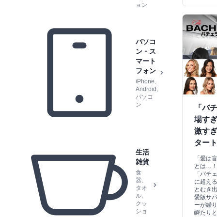
ョン
パソコ
ン・ス
マート
フォン
iPhone,
Android,
パソコ
ン
「バ
場す
激す
ター
生活
「愛は
雑貨
とは…！
食
「バチ
器、
に超え
タオ
とむき
ル、
愛版サ
クッ
ーが繰
ショ
瞬たり