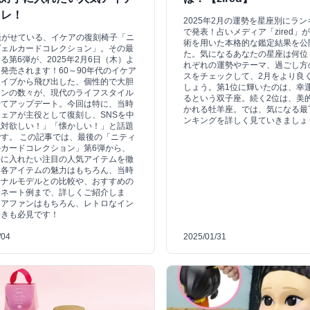
コレ！
2025年2月の運勢を星座別にラ
で発表！占いメディア「zired」
騒がせている、イケアの復刻椅子「ニ
術を用いた本格的な鑑定結果を公
ヴェルカードコレクション」。その最
た。気になるあなたの星座は何位
る第6弾が、2025年2月6日（木）よ
れぞれの運勢やテーマ、過ごし方
発売されます！60～90年代のイケア
スをチェックして、2月をより良
カイブから飛び出した、個性的で大胆
しょう。第1位に輝いたのは、幸
インの数々が、現代のライフスタイル
るという双子座。続く2位は、美
せてアップデート。今回は特に、当時
かれる牡羊座。では、気になる最
ェアが主役として復刻し、SNSを中
ンキングを詳しく見ていきましょ
絶対欲しい！」「懐かしい！」と話題
す。 この記事では、最後の「ニティ
カードコレクション」第6弾から、
手に入れたい注目の人気アイテムを徹
。各アイテムの魅力はもちろん、当時
ジナルモデルとの比較や、おすすめの
ィネート例まで、詳しくご紹介しま
ケアファンはもちろん、レトロなイン
好きも必見です！
/04
2025/01/31