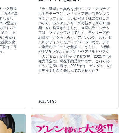
ンキング形式
「赤い彗星」の異名を持つシャア・アズナブ
が、西洋占星
ルをモチーフにした「シャア専用ステンレス
開しまし
マグカップ」が、ついに登場！株式会社コス
？12星座そ
パから、ガンダムシリーズの新グッズが15種
のアドバイ
類一挙に発表されました。今回のラインナッ
く過ごしま
プは、マグカップだけでなく、各シリーズの
運に恵まれ
組織マークをあしらったアパレルや、νガンダ
的感覚が磨
ムをデザインしたジップパーカーなど、ファ
下位は？ラ
ン垂涎のアイテムが勢揃い。さらに、『機動
う。
戦士Vガンダム』からは「V2アサルトバスタ
ーガンダム」がTシャツで初登場。2025年4月
発売予定で、現在予約受付中です。これらの
グッズを身に着け、2025年は「ガンダム」の
世界をより深く楽しんでみませんか？
2025/01/31