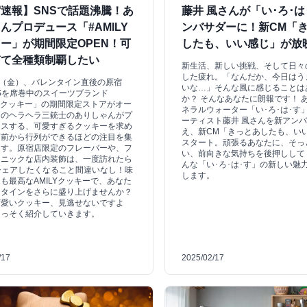
速報】SNSで話題沸騰！あ
藤井 風さんが「い･ろ･は
んプロデュース「#AMILY
ンバサダーに！新CM「
ー」が期間限定OPEN！可
したも、いい感じ」が放
ぎて全種類制覇したい
新生活、新しい挑戦、そして日々
した疲れ。「なんだか、今日はう
日（金）、バレンタイン直後の原宿
いな…」そんな風に感じることは
Sを席巻中のスイーツブランド
か？ そんなあなたに朗報です！ 
LYクッキー」の期間限定ストアがオー
ネラルウォーター「い･ろ･は･す
あのヘラヘラ三銃士のありしゃんがプ
ーティスト藤井 風さんを新アン
ースする、可愛すぎるクッキーを求め
え、新CM「きっとあしたも、い
店前から行列ができるほどの注目を集
スタート。頑張るあなたに、そっ
ます。原宿店限定のフレーバーや、フ
い、前向きな気持ちを後押しして
ェニックな店内装飾は、一度訪れたら
んな「い･ろ･は･す」の新しい魅
シェアしたくなること間違いなし！味
します。
も最高なAMILYクッキーで、あなた
ンタインをさらに盛り上げませんか？
可愛いクッキー、見逃せないですよ
さっそく紹介していきます。
/17
2025/02/17