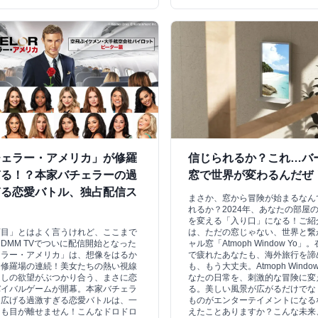
チェラー・アメリカ」が修羅
信じられるか？これ…バ
ぎる！？本家バチェラーの過
窓で世界が変わるんだぜ
ぎる恋愛バトル、独占配信ス
まさか、窓から冒険が始まるなん
ト
れるか？2024年、あなたの部屋
を変える「入り口」になる！ご紹
盲目」とはよく言うけれど、ここまで
は、ただの窓じゃない、世界と繋
DMM TVでついに配信開始となった
ャル窓「Atmoph Window Yo
ェラー・アメリカ」は、想像をはるか
で疲れたあなたも、海外旅行を諦
る修羅場の連続！美女たちの熱い視線
も、もう大丈夫。Atmoph Windo
出しの欲望がぶつかり合う、まさに恋
なたの日常を、刺激的な冒険に変
バイバルゲームが開幕。本家バチェラ
る。美しい風景が広がるだけでな
り広げる過激すぎる恋愛バトルは、一
ものがエンターテイメントになる
とも目が離せません！こんなドロドロ
えたことありますか？こんな未来