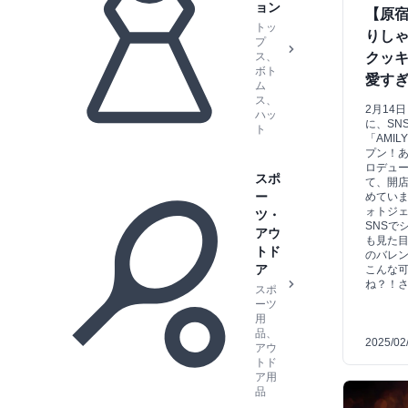
ョン
【原宿
トッ
りしゃ
プ
ス、
クッキ
ボト
愛す
ム
ス、
2月14
ハッ
に、SN
ト
「AMI
プン！
ロデュ
スポ
て、開
ー
めてい
ォトジ
ツ・
SNSで
アウ
も見た目
トド
のバレ
ア
こんな
ね？！
スポ
ーツ
用
品、
2025/02
アウ
トド
ア用
品