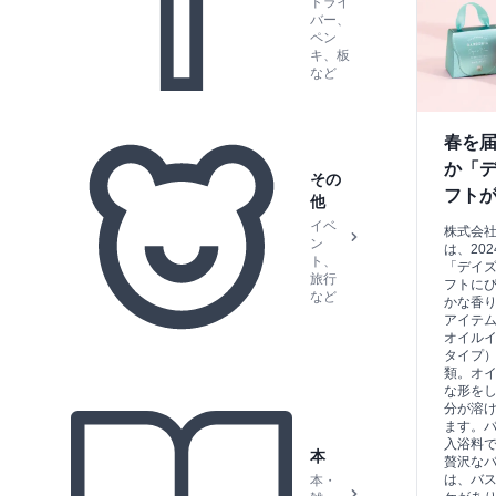
ドライ
バー、
ペン
キ、板
など
春を届
か「
その
フト
他
イベ
株式会
ン
は、20
ト、
「デイ
旅行
フトに
など
かな香
アイテム
オイルイ
タイプ）
類。オ
な形を
分が溶
ます。
入浴料
本
贅沢なバ
は、バ
本・