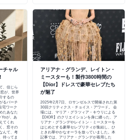
ーチャル
アリアナ・グランデ、レイトン・
！
ミースターも！製作3800時間の
【Dior】ドレスで豪華セレブたち
て、信じら
が魅了
の窓が、世界
介するの
がるバーチ
2025年2月7日、ロサンゼルスで開催された第
」。在宅ワーク
30回クリティクス・チョイス・アワード。 会
めたあなた
場には、マリア・グラツィア・キウリによる
w Yoが、あ
【DIOR】のクリエイションを身に纏った、ア
えてくれ
リアナ・グランデやレイトン・ミースターを
く、窓その
はじめとする豪華セレブリティが集結し、ひ
なんて、考
ときわ華やかなオーラを放っていました。本
、待ってま
記事では、アリアナ・グランデが着用した