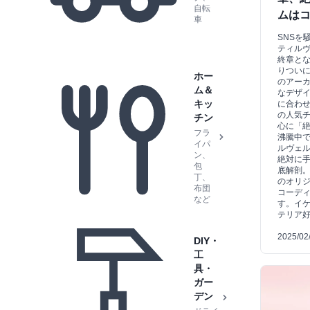
自転
ムは
車
SNSを
ティル
終章とな
りついに
ホー
のアー
ム＆
なデザ
キッ
に合わ
の人気チ
チン
心に「
フラ
沸騰中で
イパ
ルヴェル
ン、
絶対に
包
底解剖
丁、
のオリ
布団
コーデ
など
す。イ
テリア
2025/02
DIY・
工
具・
ガー
デン