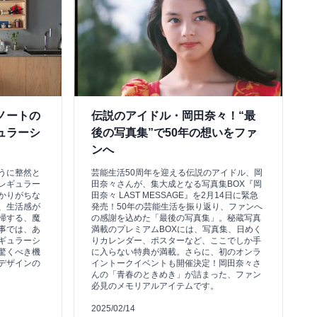
ノートの
伝説のアイドル・岡田奈々！“最
ュラーシ
後の写真集”で50年の想いをファ
ンへ
うに整然と
芸能生活50周年を迎える伝説のアイドル、岡
レギュラー
田奈々さんが、集大成となる写真集BOX『岡
かりがちな
田奈々 LAST MESSAGE』を2月14日に緊急
、生活感が
発売！50年の芸能生活を振り返り、ファンへ
掃する、魔
の感謝を込めた「最後の写真集」。秘蔵写真
事では、あ
満載のプレミアムBOXには、写真集、日めく
ギュラーシ
りカレンダー、ポスターなど、ここでしか手
驚くべき機
に入らない特典が満載。さらに、初のオンラ
デザインの
イントークイベントも開催決定！岡田奈々さ
んの「青春のときめき」が詰まった、ファン
必見のメモリアルアイテムです。
2025/02/14